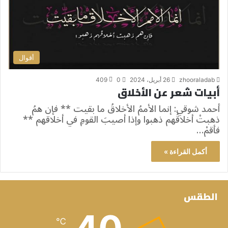
أقوال
zhooraladab
26 أبريل، 2024
0
409
أبيات شعر عن الأخلاق
أحمد شوقي: إنما الأممُ الأخلاقُ ما بقيت ** فإن همُ
ذهبتْ أخلاقُهم ذهبوا وإذا أصيبَ القومِ في أخلاقهم **
فأقمْ…
أكمل القراءة »
الطقس
℃