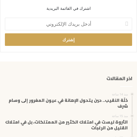
اشترك في القائمة البريدية
أ
د
خ
ل
ب
ر
ي
د
ك
اخر المقالات
ا
ل
إ
منذ 14 ساعة
ل
حُلّة النقيب.. حين يتحول الإهانة في عيون المغرور إلى وسام
ك
شرف
ت
منذ 15 ساعة
ر
الثروة ليست في امتلاك الكثير من الممتلكات، بل في امتلاك
و
القليل من الرغبات
ن
ي