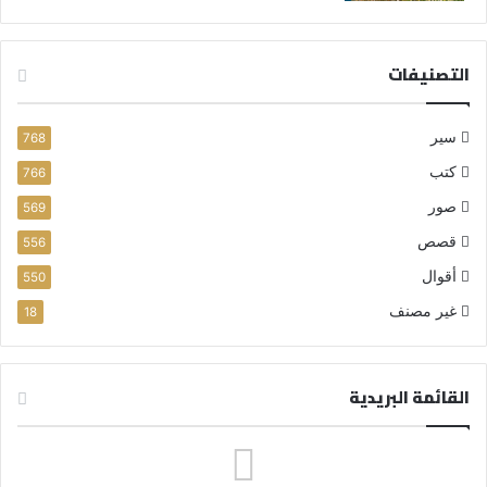
التصنيفات
سير
768
كتب
766
صور
569
قصص
556
أقوال
550
غير مصنف
18
القائمة البريدية