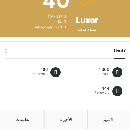
40
Luxor
40º - 32º
11%
6.28 كيلومتر/ساعة
سماء صافية
تابعنا
106
1٬000
Followers
Fans
444
Followers
الأشهر
الأخيرة
تعليقات