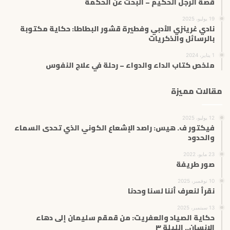
قصة الرجل الحكيم – البحث عن الحكمة
19 يوليو، 2025
نادي غرينزي الأدبي وفطيرة قشور البطاطا: حكاية مكتوبة
بالرسائل والذكريات
1 يناير، 2024
ملخص كتاب الداء والدواء – رحلة في علاج النفوس
مقالات مميزة
12 يوليو، 2025
فيكتور ف. هيس: راصد الإشعاع الكوني الذي تحدى السماء
والحدود
23 مايو، 2022
صور طريفة
10 نوفمبر، 2025
نقرأ لنعرف أننا لسنا وحدنا
13 سبتمبر، 2025
حكاية الصياد والعفريت: من قمقم سليمان إلى دهاء
الإنسان.. الليلة ٣