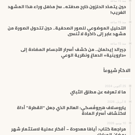
منذ 15 ساعة
حين يتمدّد الحلزون خارج صدفته.. سرّ مذهل وراء هذا المشهد
الغريب!
منذ 15 ساعة
التحليل الموضوعي للصور الصحفية.. حين تتحول الصورة من
مشهد عابر إلى ذاكرة لا تُنسى
منذ 15 ساعة
جيرالد إيدلمان.. من كشف أسرار الأجسام المضادة إلى
«داروينية» الدماغ ونظرية الوعي
الاكثر شيوعاً
25 أكتوبر، 2024
ما لا تعرفه عن مطلق الثبتي
8 أبريل، 2026
ياروسلاف هيروفْسكي: العالم الذي جعل “القطرة” أداة
لاكتشاف أسرار المادة
10 يونيو، 2026
مراجعة كتاب: أيامًا معدودة – أفكار عملية لاستثمار شهر
رمضان المبارك