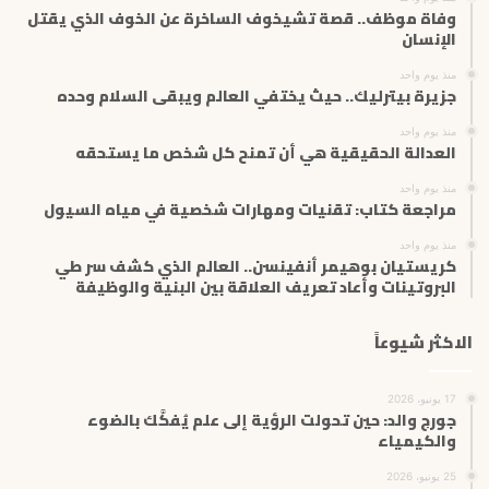
ل
وفاة موظف.. قصة تشيخوف الساخرة عن الخوف الذي يقتل
ك
الإنسان
ت
منذ يوم واحد
ر
جزيرة بيترليك.. حيث يختفي العالم ويبقى السلام وحده
و
ن
منذ يوم واحد
ي
العدالة الحقيقية هي أن تمنح كل شخص ما يستحقه
منذ يوم واحد
مراجعة كتاب: تقنيات ومهارات شخصية في مياه السيول
منذ يوم واحد
كريستيان بوهيمر أنفينسن.. العالم الذي كشف سر طي
البروتينات وأعاد تعريف العلاقة بين البنية والوظيفة
الاكثر شيوعاً
17 يونيو، 2026
جورج والد: حين تحولت الرؤية إلى علم يُفكَّك بالضوء
والكيمياء
25 يونيو، 2026