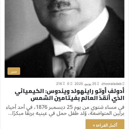
سير
zhooraladab
25 يونيو، 2025
0
216
أدولف أوتو راينهولد ويندوس: الكيميائي
الذي أنقذ العالم بفيتامين الشمس
في مساء شتوي من يوم 25 ديسمبر 1876، في أحد أحياء
برلين المتواضعة، وُلد طفل حمل في عينيه بريقًا مبكرًا…
أكمل القراءة »