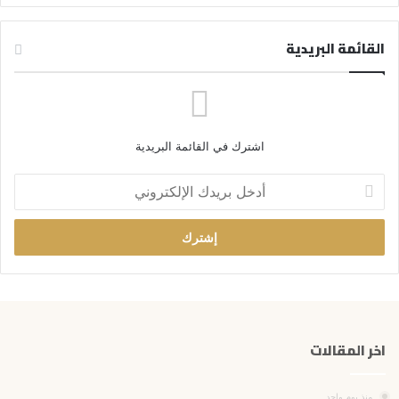
القائمة البريدية
اشترك في القائمة البريدية
أ
د
خ
ل
ب
ر
ي
د
ك
اخر المقالات
ا
ل
إ
منذ يوم واحد