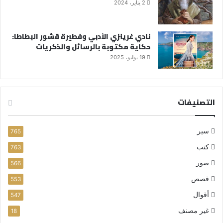
2 يناير، 2024
نادي غرينزي الأدبي وفطيرة قشور البطاطا:
حكاية مكتوبة بالرسائل والذكريات
19 يوليو، 2025
التصنيفات
سير
765
كتب
763
صور
566
قصص
553
أقوال
547
غير مصنف
18