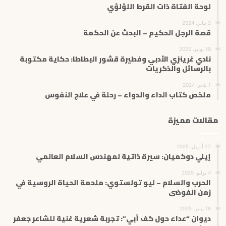
لوحة الفتاة ذات القرط اللؤلؤي
2 يناير، 2024
قصة الرجل الحكيم – البحث عن الحكمة
19 يوليو، 2025
نادي غرينزي الأدبي وفطيرة قشور البطاطا: حكاية مكتوبة
بالرسائل والذكريات
1 يناير، 2024
ملخص كتاب الداء والدواء – رحلة في علاج النفوس
مقالات مميزة
27 أبريل، 2025
إيلي دوكميان: سيرة ذاتية لمهندس السلام العالمي
4 يوليو، 2025
الحرب والسلام – ليو تولستوي: ملحمة الحياة الروسية في
زمن الفوضى
19 يناير، 2025
ديوان “عداء حول كف أبي”: تجربة شعرية غنية للشاعر جعفر