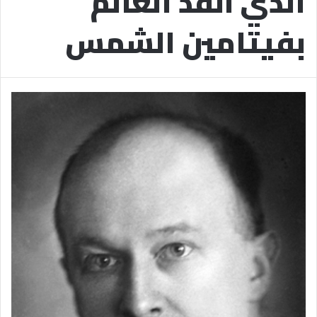
الذي أنقذ العالم
بفيتامين الشمس