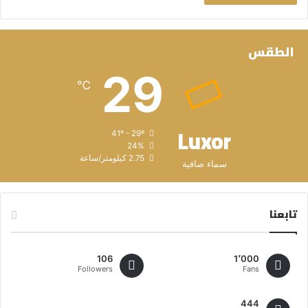
الطقس
29
℃
Luxor
41º - 29º
24%
2.75 كيلومتر/ساعة
سماء صافية
تابعنا
106
1٬000
Followers
Fans
444