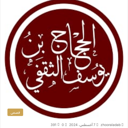
قصص
zhooraladab
7 أغسطس، 2024
0
391