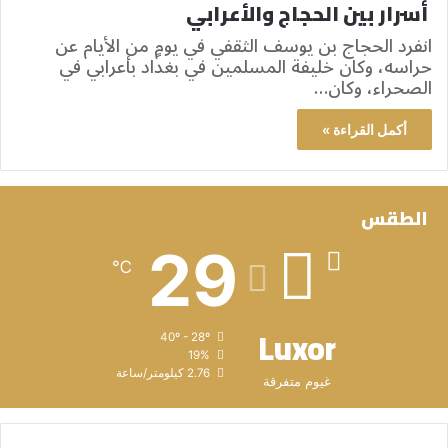
أسرار بين الحجاج والأعرابي
انفرد الحجاج بن يوسف الثقفي في يومٍ من الأيام عن
حراسه، وكان خليفة المسلمين في بغداد بأعرابي في
الصحراء، وكان…
أكمل القراءة »
الطقس
29
℃
Luxor
40º - 28º
19%
2.76 كيلومتر/ساعة
غيوم متفرقة