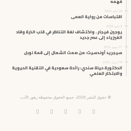
فهمه
26 مايو، 2024
اقتباسات من رواية العمى
8 مايو، 2026
يوجين فيجنر.. واكتشاف لغة التناظر في قلب الذرة وقاد
الفيزياء إلى عصر جديد
27 يونيو، 2025
سيجريد أوندسيت: من صمت الشمال إلى قمة نوبل
19 أبريل، 2025
الدكتورة حياة سندي: رائدة سعودية في التقنية الحيوية
والابتكار العلمي
© حقوق النشر 2026، جميع الحقوق محفوظة زهور الأدب
فيسبوك
X
انستقرام
تيلقرام
‫TikTok