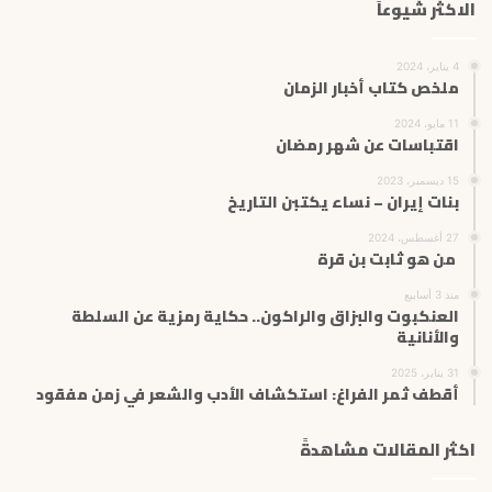
الاكثر شيوعاً
4 يناير، 2024
ملخص كتاب أخبار الزمان
11 مايو، 2024
اقتباسات عن شهر رمضان
15 ديسمبر، 2023
بنات إيران – نساء يكتبن التاريخ
27 أغسطس، 2024
من هو ثابت بن قرة
منذ 3 أسابيع
العنكبوت والبزاق والراكون.. حكاية رمزية عن السلطة
والأنانية
31 يناير، 2025
أقطف ثمر الفراغ: استكشاف الأدب والشعر في زمن مفقود
اكثر المقالات مشاهدةً