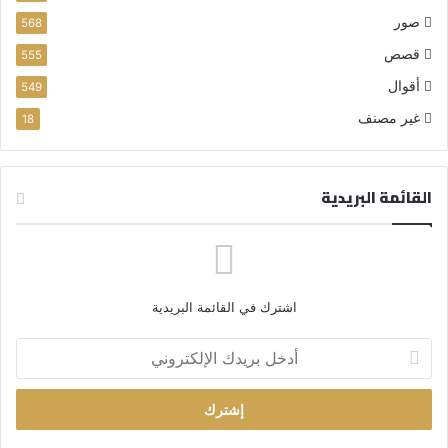
صور
568
قصص
555
أقوال
549
غير مصنف
18
القائمة البريدية
اشترك في القائمة البريدية
أ
د
خ
ل
ب