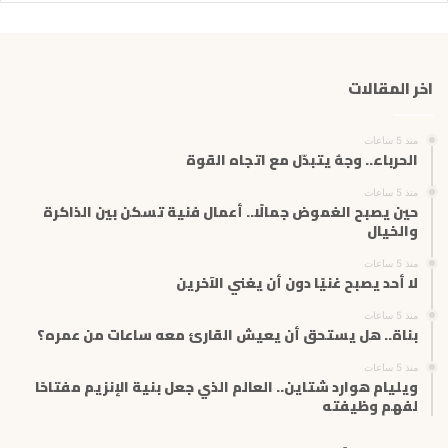
ر
ي
د
ك
اخر المقالات
ا
ل
إ
منذ 5 ساعات
ل
الحرباء.. وجهٌ يتبدّل مع اتجاه القوة
ك
ت
منذ 5 ساعات
حين يصبح الغموض جمالًا.. أعمال فنية تسكن بين الذاكرة
ر
والخيال
و
ن
منذ 5 ساعات
ي
لا أحد يصبح غنيًا دون أن يغني الآخرين
منذ 5 ساعات
بناة.. هل يستحق أن يعيش القارئ معه ساعات من عمره؟
منذ 5 ساعات
ويليام هوارد شتاين.. العالم الذي جعل بنية الإنزيم مفتاحًا
لفهم وظيفته