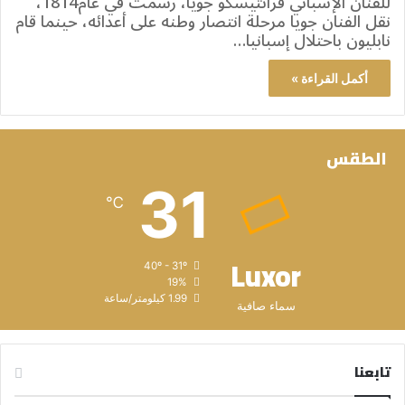
للفنان الإسباني فرانثيسكو جويا، رسمت في عام1814،
نقل الفنان جويا مرحلة انتصار وطنه على أعدائه، حينما قام
نابليون باحتلال إسبانيا…
أكمل القراءة »
الطقس
31
℃
Luxor
40º - 31º
19%
1.99 كيلومتر/ساعة
سماء صافية
تابعنا