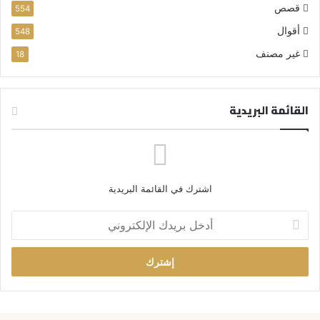
قصص
554
أقوال
548
غير مصنف
18
القائمة البريدية
اشترك في القائمة البريدية
أ
د
خ
ل
ب
ر
ي