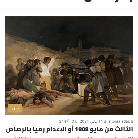
صور
zhooraladab
14 يناير، 2024
0
244
الثالث من مايو 1808 أو الإعدام رميا بالرصاص