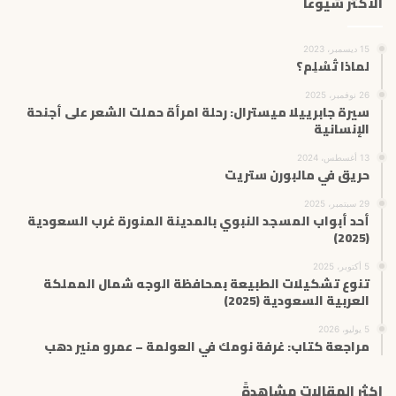
الاكثر شيوعاً
15 ديسمبر، 2023
لماذا تُسْلِم؟
26 نوفمبر، 2025
سيرة جابرييلا ميسترال: رحلة امرأة حملت الشعر على أجنحة
الإنسانية
13 أغسطس، 2024
حريق في مالبورن ستريت
29 سبتمبر، 2025
أحد أبواب المسجد النبوي بالمدينة المنورة غرب السعودية
(2025)
5 أكتوبر، 2025
تنوع تشكيلات الطبيعة بمحافظة الوجه شمال المملكة
العربية السعودية (2025)
5 يوليو، 2026
مراجعة كتاب: غرفة نومك في العولمة – عمرو منير دهب
اكثر المقالات مشاهدةً