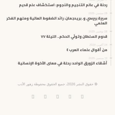
رحلة في عالم التنجيم والنجوم: استكشاف علم قديم
28 سبتمبر، 2025
سيرة بيرسي و. بريدجمان: رائد الضغوط العالية وملهم الفكر
العلمي
28 نوفمبر، 2025
قدوم السلطان وتولّي الحكم.. الليلة ٧٧
24 أكتوبر، 2024
من أقوال علماء العرب ٤
13 سبتمبر، 2025
أشقاء الزورق الواحد: رحلة في معنى الأخوة الإنسانية
© حقوق النشر 2026، جميع الحقوق محفوظة زهور الأدب
فيسبوك
X
انستقرام
تيلقرام
‫TikTok