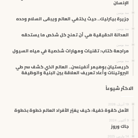
ك
الإنسان
ت
منذ يومين
ر
جزيرة بيترليك.. حيث يختفي العالم ويبقى السلام وحده
و
ن
منذ يومين
ي
العدالة الحقيقية هي أن تمنح كل شخص ما يستحقه
منذ يومين
مراجعة كتاب: تقنيات ومهارات شخصية في مياه السيول
منذ يومين
كريستيان بوهيمر أنفينسن.. العالم الذي كشف سر طي
البروتينات وأعاد تعريف العلاقة بين البنية والوظيفة
الاكثر شيوعاً
19 أبريل، 2026
الأمل كقوة خفية: كيف يغيّر الأفراد العالم خطوة بخطوة
9 أكتوبر، 2024
جاك وروز
14 مارس، 2025