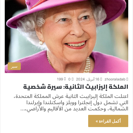
سير
zhooraladab
16 أبريل، 2024
0
199
الملكة إليزابيث الثانية: سيرة شخصية
اعتلت الملكة إليزابيث الثانية عرش المملكة المتحدة،
التي تشمل دول إنجلترا وويلز واسكتلندا وإيرلندا
الشمالية، وحكمت العديد من الأقاليم والأراضي،…
أكمل القراءة »