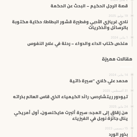
قصة الرجل الحكيم – البحث عن الحكمة
19 يوليو، 2025
نادي غرينزي الأدبي وفطيرة قشور البطاطا: حكاية مكتوبة
بالرسائل والذكريات
1 يناير، 2024
ملخص كتاب الداء والدواء – رحلة في علاج النفوس
مقالات مميزة
14 يناير، 2024
محمد علي كلاي “سيرة ذاتية
31 أغسطس، 2025
تيودور ريتشاردس: رائد الكيمياء الذي قاس العالم بذراته
24 مايو، 2025
من زقاق إلى المجد: سيرة ألبرت مايكلسون، أول أمريكي
ينال جائزة نوبل في الفيزياء
15 ديسمبر، 2023
بذور الورد