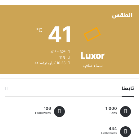
الطقس
41
℃
Luxor
41º - 32º
11%
10.23 كيلومتر/ساعة
سماء صافية
تابعنا
106
1٬000
Followers
Fans
444
Followers