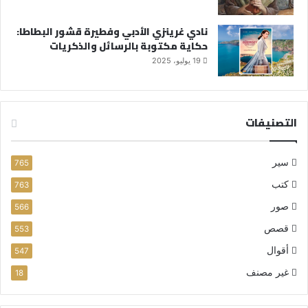
نادي غرينزي الأدبي وفطيرة قشور البطاطا:
حكاية مكتوبة بالرسائل والذكريات
19 يوليو، 2025
التصنيفات
سير
765
كتب
763
صور
566
قصص
553
أقوال
547
غير مصنف
18