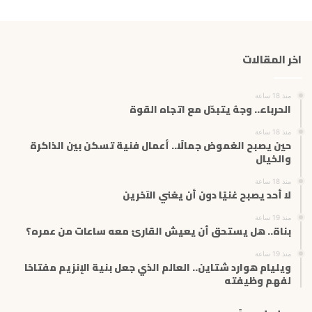
ر
ي
د
ك
اخر المقالات
ا
ل
إ
منذ 18 ساعة
ل
الحرباء.. وجهٌ يتبدّل مع اتجاه القوة
ك
ت
منذ 18 ساعة
حين يصبح الغموض جمالًا.. أعمال فنية تسكن بين الذاكرة
ر
والخيال
و
ن
منذ 18 ساعة
ي
لا أحد يصبح غنيًا دون أن يغني الآخرين
منذ 19 ساعة
بناة.. هل يستحق أن يعيش القارئ معه ساعات من عمره؟
منذ 19 ساعة
ويليام هوارد شتاين.. العالم الذي جعل بنية الإنزيم مفتاحًا
لفهم وظيفته