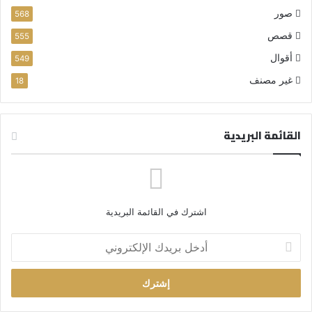
صور
568
قصص
555
أقوال
549
غير مصنف
18
القائمة البريدية
اشترك في القائمة البريدية
أ
د
خ
ل
ب