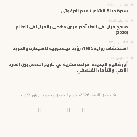
30 أبريل، 2024
سيرة حياة الشاعر تميم البرغوثي
10 يوليو، 2025
مسرح مرايا في العلا أكبر مبنى مغطى بالمرايا في العالم
(2020)
8 أكتوبر، 2024
استكشاف رواية 1984: رؤية ديستوبية للسيطرة والحرية
31 مارس، 2026
أورشاليم الجديدة: قراءة فكرية في تاريخ القدس بين السرد
الأدبي والتأمل الفلسفي
© حقوق النشر 2026، جميع الحقوق محفوظة زهور الأدب
فيسبوك
X
انستقرام
تيلقرام
‫TikTok