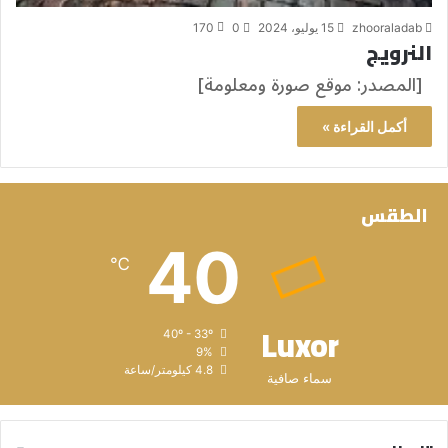
zhooraladab
15 يوليو، 2024
0
170
النرويج
[المصدر: موقع صورة ومعلومة]
أكمل القراءة »
الطقس
40
℃
Luxor
40º - 33º
9%
4.8 كيلومتر/ساعة
سماء صافية