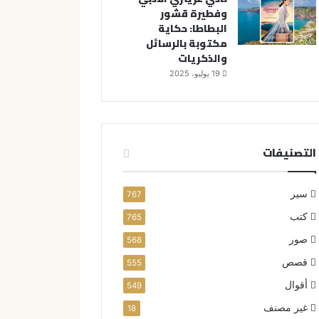
وفطيرة قشور
البطاطا: حكاية
مكتوبة بالرسائل
والذكريات
19 يوليو، 2025
التصنيفات
سير
767
كتب
765
صور
568
قصص
555
أقوال
549
غير مصنف
18