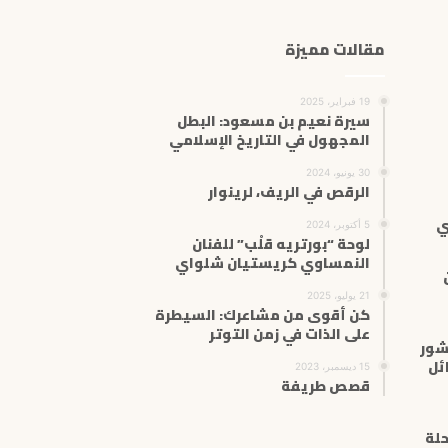
ل
إ
مقالات مميزة
ل
ك
ت
19 فبراير، 2025
ر
سيرة نعيم بن مسعود: البطل
المجهول في التاريخ الإسلامي
و
ن
30 يونيو، 2024
ي
الرقص في الريف، لرينوار
ي
5 أكتوبر، 2024
لوحة “بورتريه قلْب” للفنان
النمساوي كريستيان شلواي
21 يوليو، 2025
كن أقوى من مشاعرك: السيطرة
على الذات في زمن التوتر
شور
ئل
15 ديسمبر، 2023
قصص طريفة
حلة