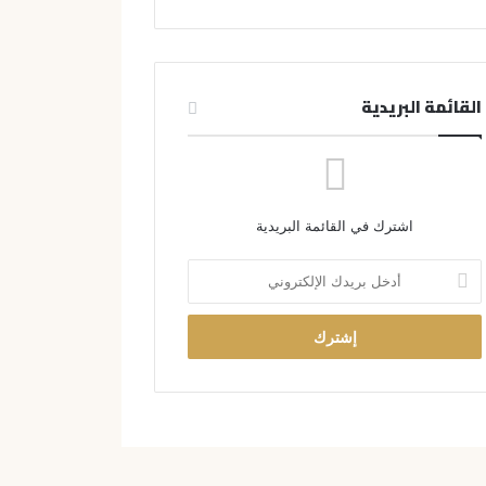
القائمة البريدية
اشترك في القائمة البريدية
أ
د
خ
ل
ب
ر
ي
د
ك
ا