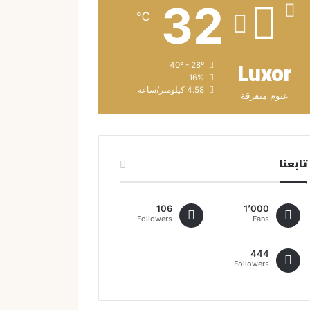
32
℃
Luxor
40º - 28º
16%
4.58 كيلومتر/ساعة
غيوم متفرقة
تابعنا
106
1٬000
Followers
Fans
444
Followers