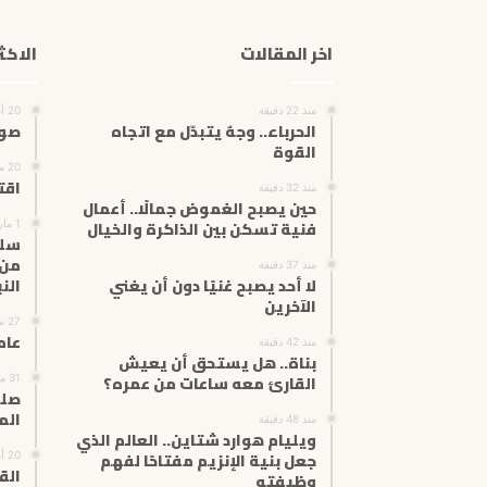
اخر المقالات
الاكث
منذ 22 دقيقة
20 أغسطس، 2024
الحرباء.. وجهٌ يتبدّل مع اتجاه
صور
القوة
20 مايو، 2024
اقت
منذ 32 دقيقة
حين يصبح الغموض جمالًا.. أعمال
فنية تسكن بين الذاكرة والخيال
1 مارس، 2025
سلم
من 
منذ 37 دقيقة
لا أحد يصبح غنيًا دون أن يغني
الن
الآخرين
27 سبتمبر، 2024
عامل
منذ 42 دقيقة
بناة.. هل يستحق أن يعيش
القارئ معه ساعات من عمره؟
31 مارس، 2025
صلة
الم
منذ 48 دقيقة
ويليام هوارد شتاين.. العالم الذي
جعل بنية الإنزيم مفتاحًا لفهم
20 أغسطس، 2025
الق
وظيفته