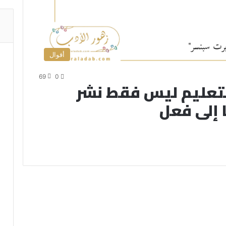
أقوال
69
0
لتعليم ليس فقط نشر
 إلى فعل