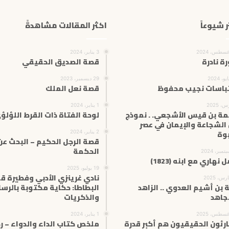
ر شيوعاً
اكثر المقالات مشاهدةً
3 يناير، 2024
ة نادرة
قصة الصديق الحقيقي
29 ديسمبر، 2023
باسات نجيب محفوظ
قصة نعل الملك
1 يناير، 2024
ة بن قيس الأشجعي. . نموذج
لوحة الفتاة ذات القرط اللؤلؤ
الشجاعة والإيمان في عصر
بوة
2 يناير، 2024
قصة الرجل الحكيم – البحث عن
الحكمة
 نهاري مع ابنه (1823)
19 يوليو، 2025
نادي غرينزي الأدبي وفطيرة ق
 بن أشيم العدوي .. الزاهد
البطاطا: حكاية مكتوبة بالرسا
جاهد
والذكريات
1 يناير، 2024
ارئون الحقيقيون هم أكبر قدرة
ملخص كتاب الداء والدواء – ر