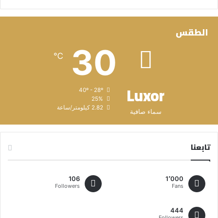
الطقس
30
℃
Luxor
40º - 28º
25%
2.82 كيلومتر/ساعة
سماء صافية
تابعنا
106
1٬000
Followers
Fans
444
Followers