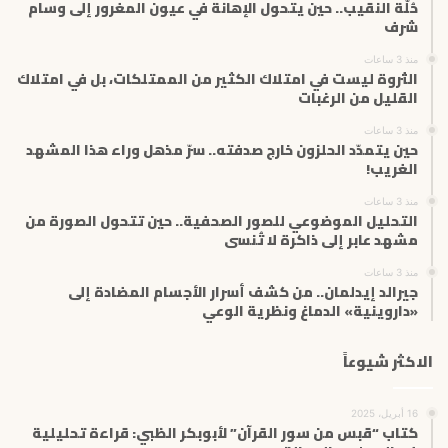
حُلّة النقيب.. حين يتحول الإهانة في عيون المغرور إلى وسام
ك
شرف
ت
منذ 3 ساعات
ر
الثروة ليست في امتلاك الكثير من الممتلكات، بل في امتلاك
و
القليل من الرغبات
ن
ي
منذ 3 ساعات
حين يتمدّد الحلزون خارج صدفته.. سرّ مذهل وراء هذا المشهد
الغريب!
منذ 3 ساعات
التحليل الموضوعي للصور الصحفية.. حين تتحول الصورة من
مشهد عابر إلى ذاكرة لا تُنسى
منذ 3 ساعات
جيرالد إيدلمان.. من كشف أسرار الأجسام المضادة إلى
«داروينية» الدماغ ونظرية الوعي
الاكثر شيوعاً
16 أبريل، 2025
كتاب “قبس من سور القرآن” لأبوبكر الظبي: قراءة تحليلية