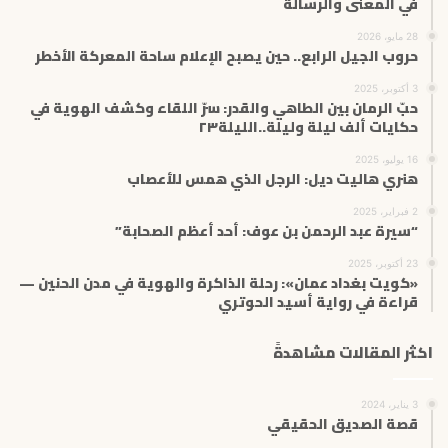
في المعنى والرسالة
28 مايو، 2026
حروب الجيل الرابع.. حين يصبح الإعلام ساحة المعركة الأخطر
3 أكتوبر، 2025
حبّ الرمان بين الطاهي والقدر: سرّ اللقاء وكشف الهوية في
حكايات ألف ليلة وليلة..الليلة٢٣
16 يوليو، 2025
هنري هاليت ديل: الرجل الذي همس للأعصاب
2 فبراير، 2025
“سيرة عبد الرحمن بن عوف: أحد أعظم الصحابة”
23 أكتوبر، 2025
«كويت بغداد عمان»: رحلة الذاكرة والهوية في مدن الحنين —
قراءة في رواية أسيد الحوتري
اكثر المقالات مشاهدةً
3 يناير، 2024
قصة الصديق الحقيقي