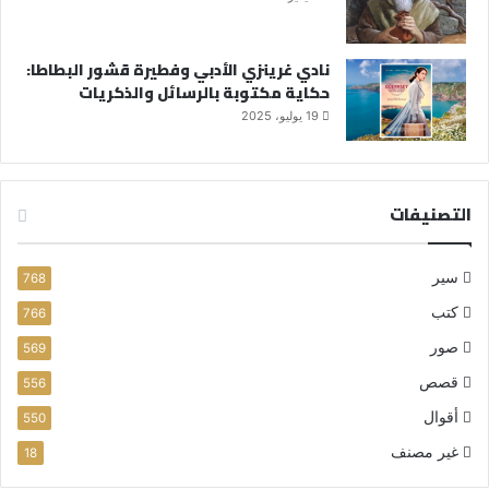
نادي غرينزي الأدبي وفطيرة قشور البطاطا:
حكاية مكتوبة بالرسائل والذكريات
19 يوليو، 2025
التصنيفات
سير
768
كتب
766
صور
569
قصص
556
أقوال
550
غير مصنف
18