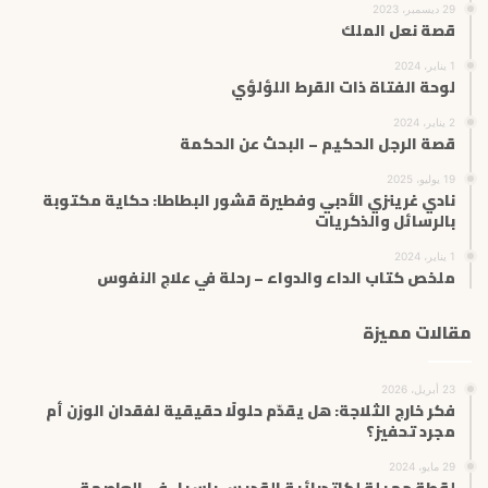
29 ديسمبر، 2023
قصة نعل الملك
1 يناير، 2024
لوحة الفتاة ذات القرط اللؤلؤي
2 يناير، 2024
قصة الرجل الحكيم – البحث عن الحكمة
19 يوليو، 2025
نادي غرينزي الأدبي وفطيرة قشور البطاطا: حكاية مكتوبة
بالرسائل والذكريات
1 يناير، 2024
ملخص كتاب الداء والدواء – رحلة في علاج النفوس
مقالات مميزة
23 أبريل، 2026
فكر خارج الثلاجة: هل يقدّم حلولًا حقيقية لفقدان الوزن أم
مجرد تحفيز؟
29 مايو، 2024
‏لقطة جميلة لكاتدرائية القديس باسيل في العاصمة