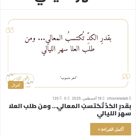
أقوال
zhooraladab
18 أغسطس، 2025
0
125
بقدرِ الكدِّ تُكتسبُ المعالي… ومن طلب العلا
سهر الليالي
أكمل القراءة »