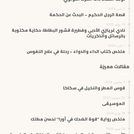
2 يناير، 2024
قصة الرجل الحكيم – البحث عن الحكمة
19 يوليو، 2025
نادي غرينزي الأدبي وفطيرة قشور البطاطا: حكاية مكتوبة
بالرسائل والذكريات
1 يناير، 2024
ملخص كتاب الداء والدواء – رحلة في علاج النفوس
مقالات مميزة
7 نوفمبر، 2025
قوس المطر والنخيل في سكاكا
23 سبتمبر، 2024
الموسيقى
18 يونيو، 2024
ملخص رواية “قوة الضحك في أورا” لحسن مطلك
29 يونيو، 2026