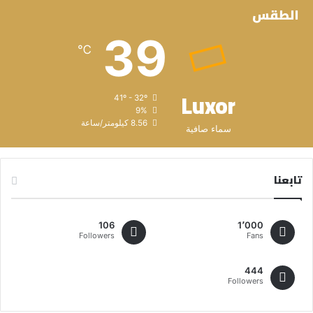
الطقس
39
℃
Luxor
41º - 32º
9%
8.56 كيلومتر/ساعة
سماء صافية
تابعنا
106
1٬000
Followers
Fans
444
Followers