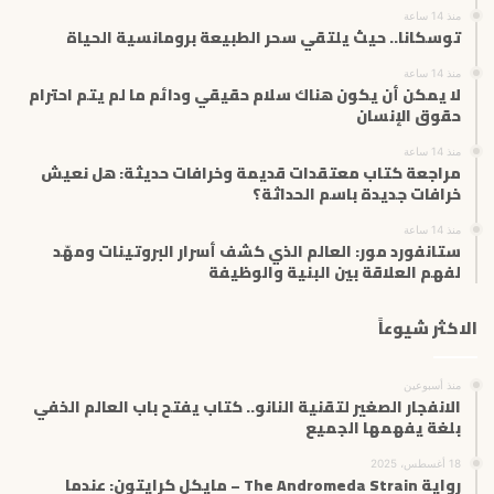
منذ 14 ساعة
ر
توسكانا.. حيث يلتقي سحر الطبيعة برومانسية الحياة
و
ن
منذ 14 ساعة
ي
لا يمكن أن يكون هناك سلام حقيقي ودائم ما لم يتم احترام
حقوق الإنسان
منذ 14 ساعة
مراجعة كتاب معتقدات قديمة وخرافات حديثة: هل نعيش
خرافات جديدة باسم الحداثة؟
منذ 14 ساعة
ستانفورد مور: العالم الذي كشف أسرار البروتينات ومهّد
لفهم العلاقة بين البنية والوظيفة
الاكثر شيوعاً
منذ أسبوعين
الانفجار الصغير لتقنية النانو.. كتاب يفتح باب العالم الخفي
بلغة يفهمها الجميع
18 أغسطس، 2025
رواية The Andromeda Strain – مايكل كرايتون: عندما