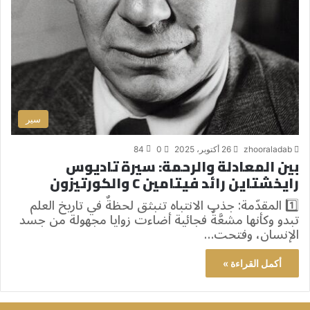
سير
zhooraladab
26 أكتوبر، 2025
0
84
بين المعادلة والرحمة: سيرة تاديوس
رايخشتاين رائد فيتامين C والكورتيزون
1️⃣ المقدّمة: جذب الانتباه تنبثق لحظةٌ في تاريخ العلم
تبدو وكأنها مشعَّةٌ فجائية أضاءت زوايا مجهولة من جسد
الإنسان، وفتحت…
أكمل القراءة »