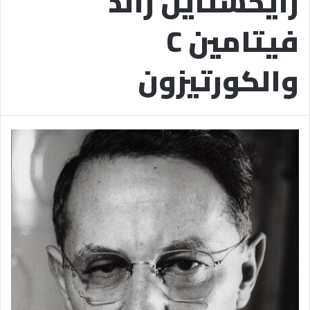
رايخشتاين رائد
فيتامين C
والكورتيزون