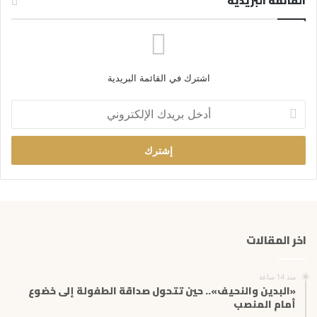
القائمة البريدية
اشترك في القائمة البريدية
أ
د
خ
ل
ب
ر
ي
د
ك
اخر المقالات
ا
ل
إ
منذ 14 ساعة
ل
«البدين والنحيف».. حين تتحول صداقة الطفولة إلى خضوع
ك
أمام المنصب
ت