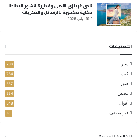
نادي غرينزي الأدبي وفطيرة قشور البطاطا:
حكاية مكتوبة بالرسائل والذكريات
19 يوليو، 2025
التصنيفات
سير
766
كتب
764
صور
567
قصص
554
أقوال
548
غير مصنف
18