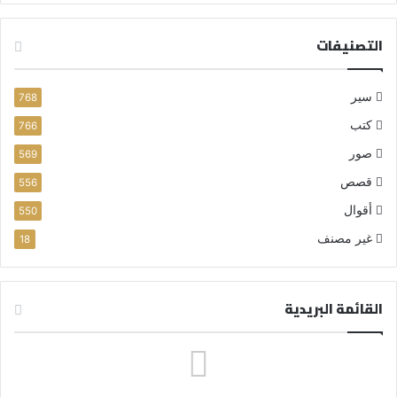
التصنيفات
سير
768
كتب
766
صور
569
قصص
556
أقوال
550
غير مصنف
18
القائمة البريدية