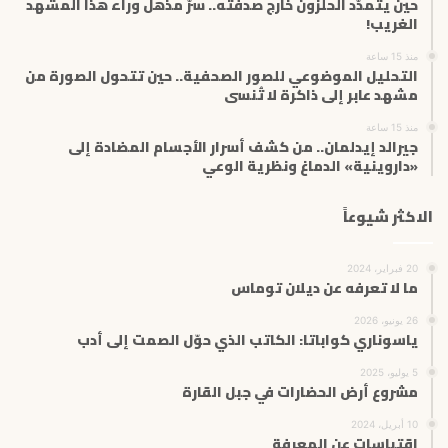
حين يتمدّد الحلزون خارج صدفته.. سرّ مذهل وراء هذا المشهد
الغريب!
منذ 15 ساعة
التحليل الموضوعي للصور الصحفية.. حين تتحول الصورة من
مشهد عابر إلى ذاكرة لا تُنسى
منذ 15 ساعة
جيرالد إيدلمان.. من كشف أسرار الأجسام المضادة إلى
«داروينية» الدماغ ونظرية الوعي
الاكثر شيوعاً
20 فبراير، 2024
ما لا تعرفه عن ديلان توماس
26 يونيو، 2026
ياسوناري كواباتا: الكاتب الذي حوّل الصمت إلى أدب
5 يوليو، 2025
مشروع أرض الحضارات في جبل القارة
10 أبريل، 2024
اقتباسات عن المعرفة