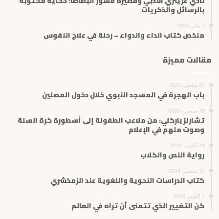
نادي غرينزي الأدبي وفطيرة قشور البطاطا: حكاية مكتوبة
بالرسائل والذكريات
1 يناير، 2024
ملخص كتاب الداء والدواء – رحلة في علاج النفوس
مقالات مميزة
21 نوفمبر، 2025
باب الهجرة في المسجد النبوي خلال دخول المصلين
19 سبتمبر، 2025
تشارلز باركلي: من ملاعب الطفولة إلى أسطورة كرة السلة
وصوت ملهم في الإعلام
23 أكتوبر، 2024
رواية اللص والكلاب
21 سبتمبر، 2024
كتاب الدراسات النحوية واللغوية عند الزمخشري
1 أكتوبر، 2025
كن التغيير الذي تتمنى أن تراه في العالم