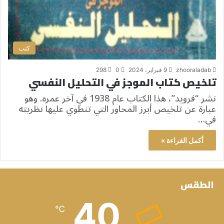
كتب
zhooraladab
9 فبراير، 2024
0
298
تلخيص كتاب الموجز في التحليل النفسي
نشر “فرويد”، هذا الكتاب عام 1938 في آخر عمره. وهو
عبارة عن تلخيص أبرز المحاور التي تنطوي عليها نظريته
في…
أكمل القراءة »
الطقس
40
℃