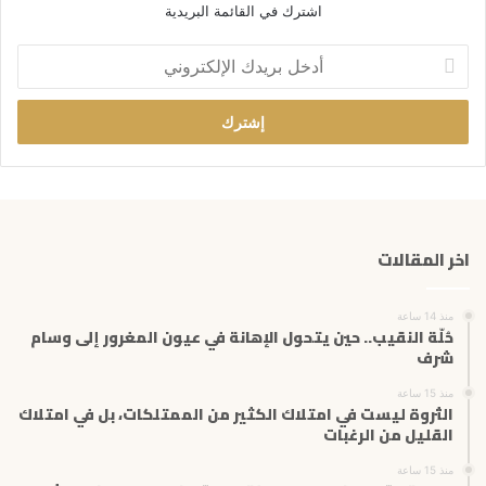
اشترك في القائمة البريدية
أ
د
خ
ل
ب
ر
ي
د
ك
اخر المقالات
ا
ل
إ
منذ 14 ساعة
ل
حُلّة النقيب.. حين يتحول الإهانة في عيون المغرور إلى وسام
ك
شرف
ت
منذ 15 ساعة
ر
الثروة ليست في امتلاك الكثير من الممتلكات، بل في امتلاك
و
القليل من الرغبات
ن
ي
منذ 15 ساعة