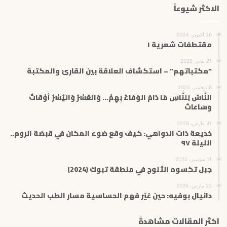
الاكثر شيوعاً
26 أكتوبر، 2024
مقتطفات شعرية ١
21 يناير، 2025
“مكتباتهم” – استكشاف العلاقة بين القارئ والمكتبة
8 نوفمبر، 2025
النَّاسُ لِلنَّاسِ مَا دَامَ الوَفَاءُ بِهِمْ… وَالعُسْرُ وَاليُسْرُ أَوْقَاتٌ
وَسَاعَاتُ
31 مارس، 2026
خديعة ذات الدواهي: كيف وقع ضوء المكان في قبضة الروم..
الليلة ٩٧
11 سبتمبر، 2025
جبل تكسوه الثلوج في منطقة تبوك (2024)
22 مارس، 2026
دانيال بوفيه: حين غيّر فهم الحساسية مسار الطب الحديث
اكثر المقالات مشاهدةً