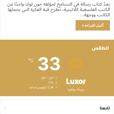
يعدّ كتاب رسالة في التسامح لمؤلفه جون لوك واحدًا من
الكتب الفلسفية اللاتينية، تُطرَح فيه الفكرة التي يحملها
الكاتب ووجهة…
أكمل القراءة »
الطقس
33
℃
Luxor
40º - 32º
17%
2.34 كيلومتر/ساعة
سماء صافية
تابعنا