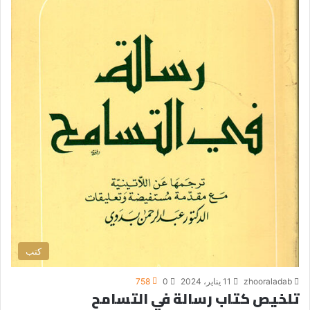
كتب
zhooraladab
11 يناير، 2024
0
758
تلخيص كتاب رسالة في التسامح