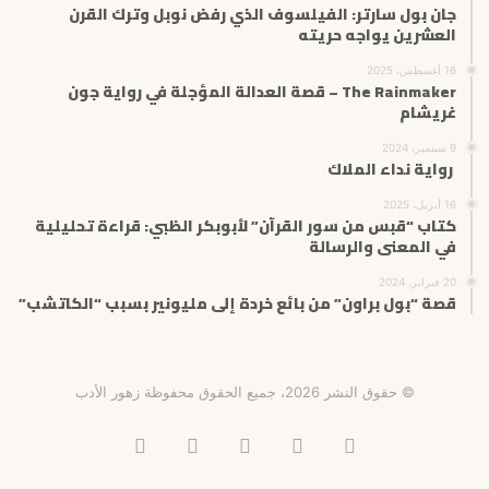
جان بول سارتر: الفيلسوف الذي رفض نوبل وترك القرن
العشرين يواجه حريته
16 أغسطس، 2025
The Rainmaker – قصة العدالة المؤجلة في رواية جون
غريشام
9 سبتمبر، 2024
رواية نداء الملاك
16 أبريل، 2025
كتاب “قبس من سور القرآن” لأبوبكر الظبي: قراءة تحليلية
في المعنى والرسالة
20 فبراير، 2024
قصة “بول براون” من بائع خردة إلى مليونير بسبب “الكاتشب”
© حقوق النشر 2026، جميع الحقوق محفوظة زهور الأدب
فيسبوك
X
انستقرام
تيلقرام
‫TikTok