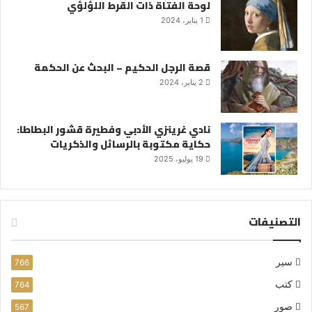
لوحة الفتاة ذات القرط اللؤلؤي
1 يناير، 2024
قصة الرجل الحكيم – البحث عن الحكمة
2 يناير، 2024
نادي غرينزي الأدبي وفطيرة قشور البطاطا:
حكاية مكتوبة بالرسائل والذكريات
19 يوليو، 2025
التصنيفات
سير
766
كتب
764
صور
567