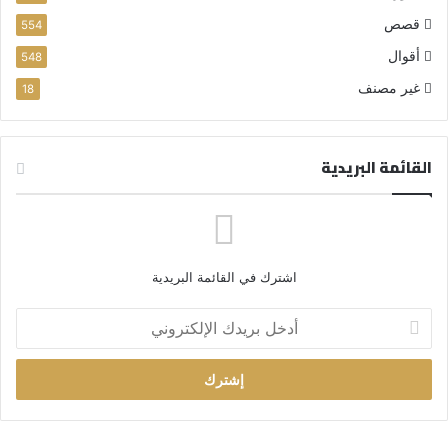
قصص
554
أقوال
548
غير مصنف
18
القائمة البريدية
اشترك في القائمة البريدية
أ
د
خ
ل
ب
ر
ي