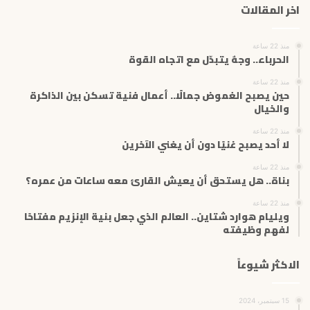
اخر المقالات
ا
ل
إ
منذ 22 ساعة
ل
الحرباء.. وجهٌ يتبدّل مع اتجاه القوة
ك
ت
منذ 22 ساعة
حين يصبح الغموض جمالًا.. أعمال فنية تسكن بين الذاكرة
ر
والخيال
و
ن
منذ 22 ساعة
ي
لا أحد يصبح غنيًا دون أن يغني الآخرين
منذ 22 ساعة
بناة.. هل يستحق أن يعيش القارئ معه ساعات من عمره؟
منذ 22 ساعة
ويليام هوارد شتاين.. العالم الذي جعل بنية الإنزيم مفتاحًا
لفهم وظيفته
الاكثر شيوعاً
15 سبتمبر، 2024