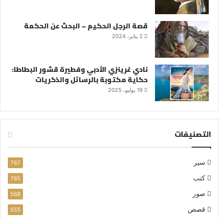
قصة الرجل الحكيم – البحث عن الحكمة
2 يناير، 2024
نادي غرينزي الأدبي وفطيرة قشور البطاطا:
حكاية مكتوبة بالرسائل والذكريات
19 يوليو، 2025
التصنيفات
سير
767
كتب
765
صور
568
قصص
555