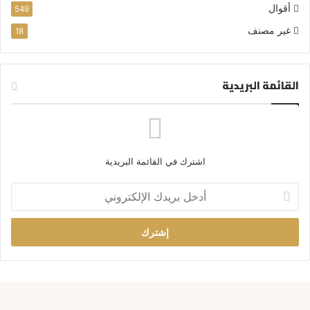
أقوال
549
غير مصنف
18
القائمة البريدية
اشترك في القائمة البريدية
أ
د
خ
ل
ب
ر
ي
د
ك