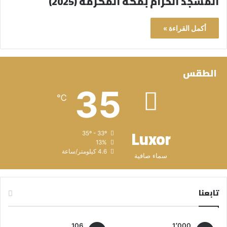
المسجد الحرام بمكة المكرمة (2025)
أكمل القراءة »
الطقس
35
℃
Luxor
35º - 33º
13%
4.6 كيلومتر/ساعة
سماء صافية
تابعنا
106
1٬000