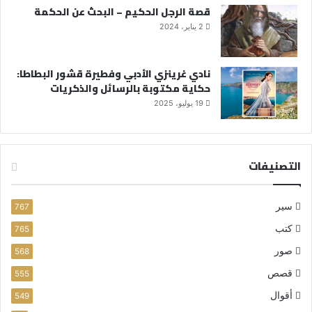
قصة الرجل الحكيم – البحث عن الحكمة
2 يناير، 2024
نادي غرينزي الأدبي وفطيرة قشور البطاطا:
حكاية مكتوبة بالرسائل والذكريات
19 يوليو، 2025
التصنيفات
سير
767
كتب
765
صور
568
قصص
555
أقوال
549