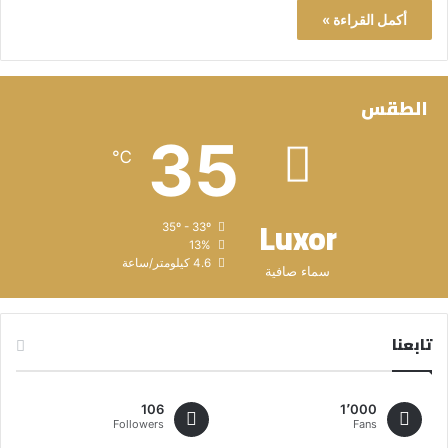
أكمل القراءة »
الطقس
35
℃
Luxor
35º - 33º
13%
4.6 كيلومتر/ساعة
سماء صافية
تابعنا
106
1٬000
Followers
Fans