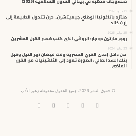
منسوجات مذهّبة في بينالي الفنون الإسلامية (2025)
11 مايو، 2026
منتزه باتاغونيا الوطني جيميتشين.. حين تتحول الطبيعة إلى
إرثٍ خالد
25 يوليو، 2025
روجر مارتين دو جار: الروائي الذي كتب ضمير القرن العشرين
23 يوليو، 2024
من داخل إحدى القري المصرية وقت فيضان نهر النيل وقبل
بناء السد العالي، الصورة تعود إلى الثلاثينيات من القرن
الماضي.
© حقوق النشر 2026، جميع الحقوق محفوظة زهور الأدب
فيسبوك
X
انستقرام
تيلقرام
‫TikTok