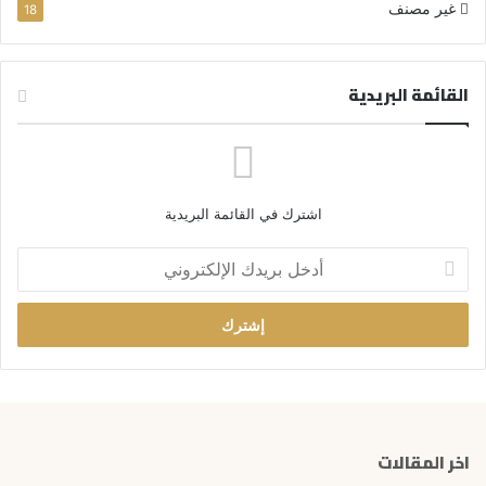
غير مصنف
18
القائمة البريدية
اشترك في القائمة البريدية
أ
د
خ
ل
ب
ر
ي
د
ك
اخر المقالات
ا
ل