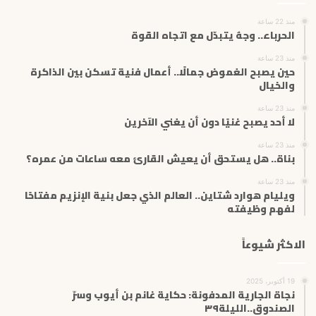
إ
منذ 22 ساعة
ل
الحرباء.. وجهٌ يتبدّل مع اتجاه القوة
ك
ت
منذ 23 ساعة
حين يصبح الغموض جمالًا.. أعمال فنية تسكن بين الذاكرة
ر
والخيال
و
ن
منذ 23 ساعة
ي
لا أحد يصبح غنيًا دون أن يغني الآخرين
منذ 23 ساعة
بناة.. هل يستحق أن يعيش القارئ معه ساعات من عمره؟
منذ 23 ساعة
ويليام هوارد شتاين.. العالم الذي جعل بنية الإنزيم مفتاحًا
لفهم وظيفته
الاكثر شيوعاً
19 أكتوبر، 2025
نجاة الجارية المدفونة: حكاية غانم بن أيوب وسرّ
الصندوق..الليلة٣٩