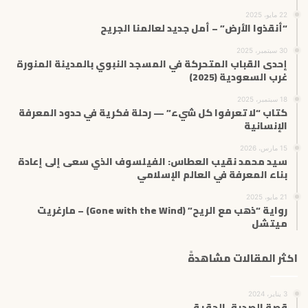
22 مايو، 2025
“أنقذوا الأرض” – أمل جديد لعالمنا الجريح
30 سبتمبر، 2025
إحدى القباب المتحركة في المسجد النبوي بالمدينة المنورة
غرب السعودية (2025)
18 سبتمبر، 2025
كتاب “لا تعرفوا كل شيء” — رحلة فكرية في حدود المعرفة
الإنسانية
15 مارس، 2026
سيد محمد نقيب العطاس: الفيلسوف الذي سعى إلى إعادة
بناء المعرفة في العالم الإسلامي
21 مايو، 2025
رواية “ذهب مع الريح” (Gone with the Wind) – مارغريت
ميتشل
اكثر المقالات مشاهدةً
3 يناير، 2024
قصة الصديق الحقيقي