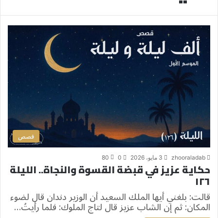
قصص
zhooraladab
3 مايو، 2026
0
80
حكاية عزيز في قبضة القسوة والنجاة.. الليلة
١٢٦
قالت: بلغني أيها الملك السعيد أن الوزير دندان قال لضوء
المكان: ثم إن الشاب عزيز قال لتاج الملوك: فلما رأيتُ…