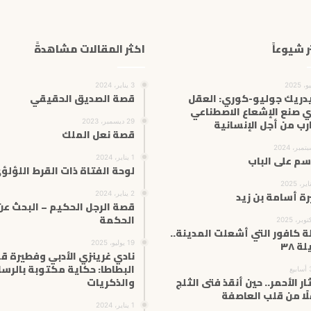
ر شيوعاً
اكثر المقالات مشاهدةً
3 يناير، 2024
دريك جوليو-كوري: العقل
قصة الصديق الحقيقي
ي صنع الإشعاع الاصطناعي
رب من أجل الإنسانية
29 ديسمبر، 2023
قصة نعل الملك
سم على الباب
1 يناير، 2024
لوحة الفتاة ذات القرط اللؤلؤ
ة أسامة بن زيد
2 يناير، 2024
قصة الرجل الحكيم – البحث عن
الحكمة
ة كافور التي أشعلت المدينة..
لة ٣٨
19 يوليو، 2025
نادي غرينزي الأدبي وفطيرة ق
البطاطا: حكاية مكتوبة بالرسا
ثار الأحمر.. حين أنقذ فتى الثلج
والذكريات
ًا من قلب العاصفة
1 يناير، 2024