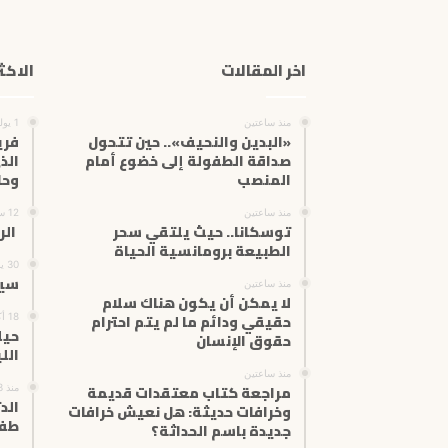
اخر المقالات
الاكث
منذ ساعتين
1 يوليو، 2025
«البدين والنحيف».. حين تتحول
فري
صداقة الطفولة إلى خضوع أمام
الذ
المنصب
وحا
منذ ساعتين
12 سبتمبر، 2024
توسكانا.. حيث يلتقي سحر
الر
الطبيعة برومانسية الحياة
30 يناير، 2025
سير
منذ ساعتين
لا يمكن أن يكون هناك سلام
حقيقي ودائم ما لم يتم احترام
18 أكتوبر، 2025
حيل
حقوق الإنسان
اللي
منذ ساعتين
مراجعة كتاب معتقدات قديمة
منذ 3 أسابيع
الد
وخرافات حديثة: هل نعيش خرافات
طفل
جديدة باسم الحداثة؟