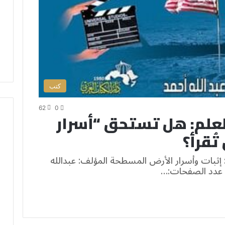
كتب
62
0
لعلم: هل تستحق “أسرار
ُقرأ؟
 إثبات وأسرار الأرض المسطحة المؤلف: عبدالله
ي عدد الصفحات:…