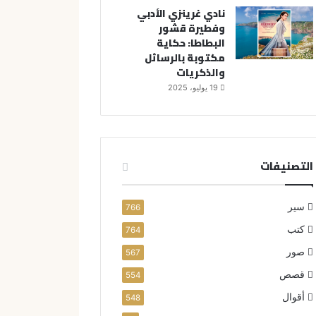
نادي غرينزي الأدبي
وفطيرة قشور
البطاطا: حكاية
مكتوبة بالرسائل
والذكريات
19 يوليو، 2025
التصنيفات
سير
766
كتب
764
صور
567
قصص
554
أقوال
548