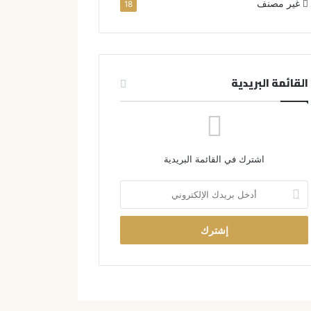
غير مصنف
18
القائمة البريدية
اشترك في القائمة البريدية
أ
د
خ
ل
ب
ر
ي
د
ك