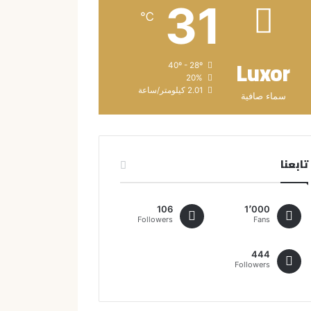
31
℃
Luxor
40º - 28º
20%
2.01 كيلومتر/ساعة
سماء صافية
تابعنا
106
1٬000
Followers
Fans
444
Followers