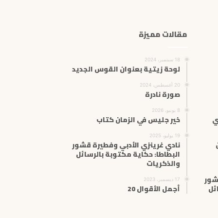
ا
ل
إ
مقالات مميزة
ل
ك
ت
18 سبتمبر، 2024
ر
لوحة زيتية بعنوان القوس الجديد
و
20 أغسطس، 2024
ن
صورة نادرة
ي
8 يونيو، 2026
ي
خير جليس في الزمان كتاب
19 يوليو، 2025
نادي غرينزي الأدبي وفطيرة قشور
البطاطا: حكاية مكتوبة بالرسائل
والذكريات
شور
17 ديسمبر، 2023
ئل
أجمل الأقوال 20