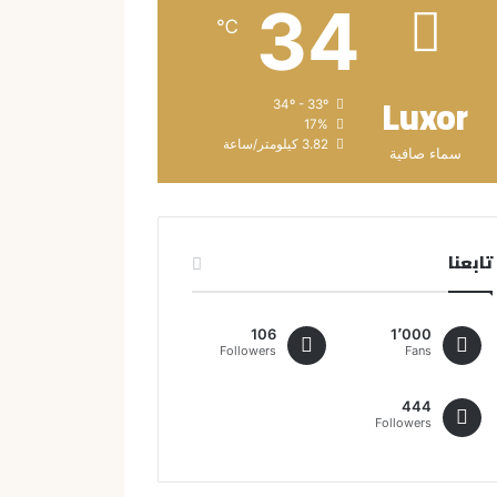
34
℃
Luxor
34º - 33º
17%
3.82 كيلومتر/ساعة
سماء صافية
تابعنا
106
1٬000
Followers
Fans
444
Followers