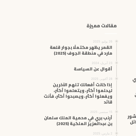
ك
ا
ل
إ
مقالات مميزة
ل
ك
ت
26 يوليو، 2025
ر
القمر يظهر مكتملًا بجوار قلعة
مارد في منطقة الجوف (2025)
و
ن
23 أبريل، 2024
ي
أقوال عن السياسة
ي
28 أكتوبر، 2025
إذا كانت أفعالك تلهم الآخرين
ليحلموا أكثر، ويتعلموا أكثر،
ويفعلوا أكثر، ويصبحوا أكثر، فأنت
قائد
15 سبتمبر، 2025
شور
أرنب بري في محمية الملك سلمان
ئل
بن عبدالعزيز الملكية (2025)
2 مارس، 2025