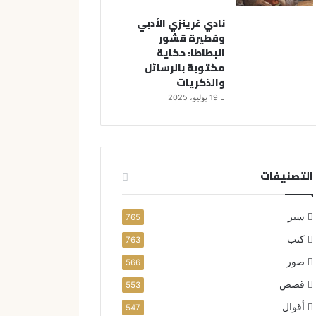
نادي غرينزي الأدبي
وفطيرة قشور
البطاطا: حكاية
مكتوبة بالرسائل
والذكريات
19 يوليو، 2025
التصنيفات
سير
765
كتب
763
صور
566
قصص
553
أقوال
547