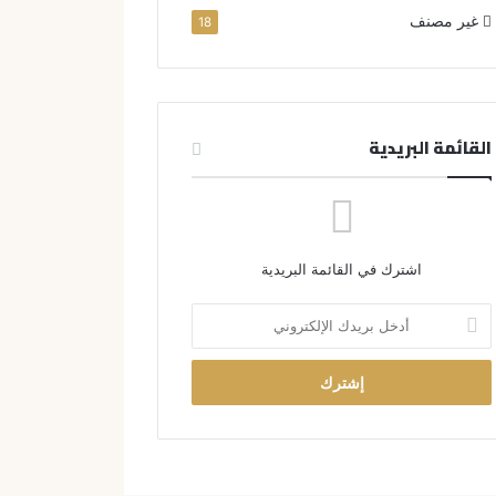
غير مصنف
18
القائمة البريدية
اشترك في القائمة البريدية
أ
د
خ
ل
ب
ر
ي
د