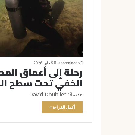
zhooraladab
5 مايو، 2026
رحلة إلى أعماق الم
الخفي تحت سطح الب
عدسة: David Doubilet
أكمل القراءة »