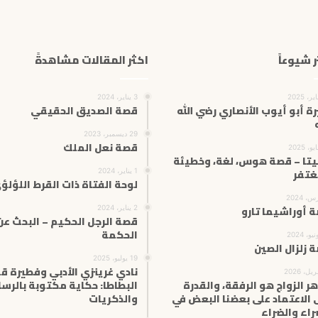
ر شيوعاً
اكثر المقالات مشاهدةً
3 يناير، 2024
ة أبو أيوب الأنصاري رضي الله
قصة الصديق الحقيقي
ه
29 ديسمبر، 2023
قصة نعل الملك
يتا – قصة هوس، لغة، وخطيئة
ُغتفر
1 يناير، 2024
لوحة الفتاة ذات القرط اللؤلؤ
 أوراشيما تارو
2 يناير، 2024
قصة الرجل الحكيم – البحث عن
الحكمة
 زلزال الصين
19 يوليو، 2025
نادي غرينزي الأدبي وفطيرة ق
ر الزواج هو الرفقة، والقدرة
البطاطا: حكاية مكتوبة بالرسا
 الاعتماد على بعضنا البعض في
والذكريات
راء والضراء