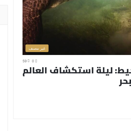
غير مصنف
59
0
حيط: ليلة استكشاف العالم
حر