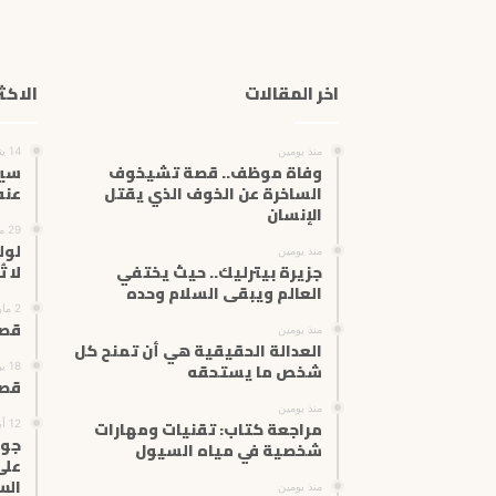
اخر المقالات
الاكث
منذ يومين
14 يناير، 2025
وفاة موظف.. قصة تشيخوف
سير
الساخرة عن الخوف الذي يقتل
عن
الإنسان
29 مايو، 2025
لول
منذ يومين
جزيرة بيترليك.. حيث يختفي
لا ت
العالم ويبقى السلام وحده
2 مارس، 2024
قصة
منذ يومين
العدالة الحقيقية هي أن تمنح كل
شخص ما يستحقه
18 يونيو، 2024
قصة
منذ يومين
مراجعة كتاب: تقنيات ومهارات
12 أبريل، 2026
جوه
شخصية في مياه السيول
على
الس
منذ يومين