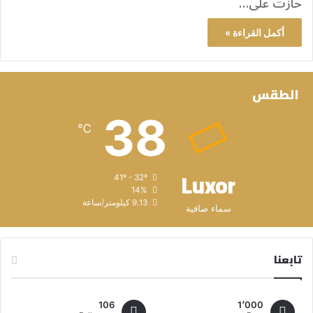
حازت على…
أكمل القراءة »
الطقس
38
℃
Luxor
41º - 32º
14%
9.13 كيلومتر/ساعة
سماء صافية
تابعنا
106
1٬000