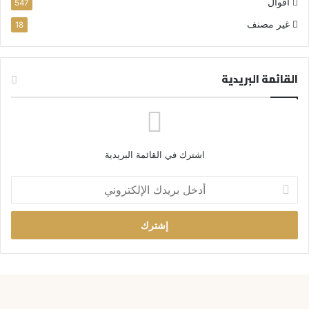
أقوال
547
غير مصنف
18
القائمة البريدية
اشترك في القائمة البريدية
أ
د
خ
ل
ب
ر
ي
د
ك