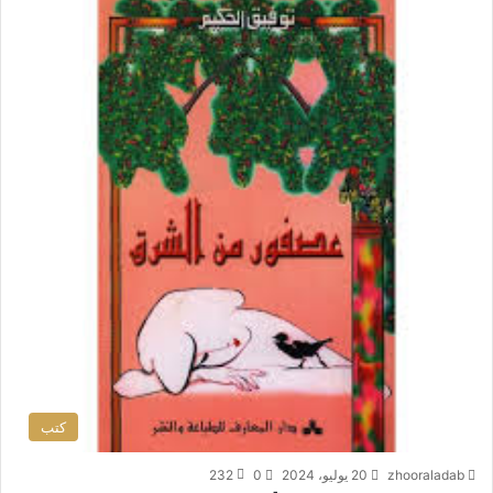
كتب
zhooraladab
20 يوليو، 2024
0
232