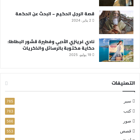
قصة الرجل الحكيم – البحث عن الحكمة
2 يناير، 2024
نادي غرينزي الأدبي وفطيرة قشور البطاطا:
حكاية مكتوبة بالرسائل والذكريات
19 يوليو، 2025
التصنيفات
سير
765
كتب
763
صور
566
قصص
553