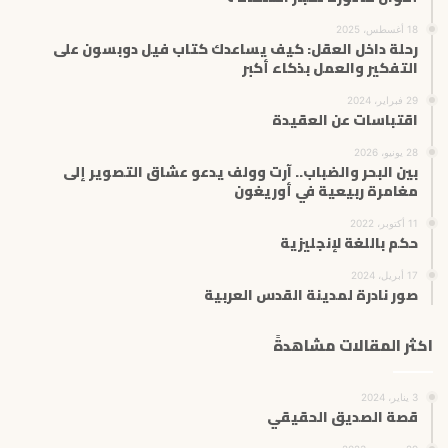
18 أغسطس، 2025
رحلة داخل العقل: كيف يساعدك كتاب فيل دوبسون على
التفكير والعمل بذكاء أكبر
29 فبراير، 2024
اقتباسات عن العقيدة
28 يونيو، 2026
بين البحر والضباب.. آرت وولف يدعو عشاق التصوير إلى
مغامرة ربيعية في أوريغون
11 أكتوبر، 2022
حكم باللغة لإنجليزية
17 أبريل، 2024
صور نادرة لمدينة القدس العربية
اكثر المقالات مشاهدةً
3 يناير، 2024
قصة الصديق الحقيقي