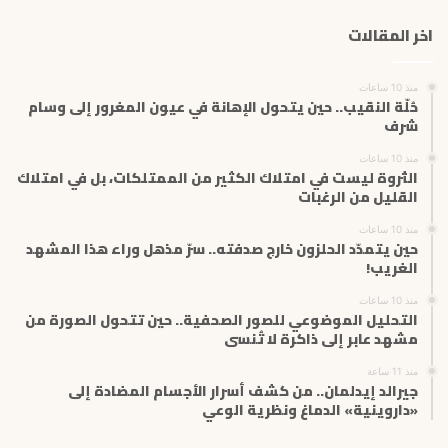
ك
اخر المقالات
ا
ل
إ
منذ 10 ساعات
ل
حُلّة النقيب.. حين يتحول الإهانة في عيون المغرور إلى وسام
ك
شرف
ت
منذ 10 ساعات
ر
الثروة ليست في امتلاك الكثير من الممتلكات، بل في امتلاك
و
القليل من الرغبات
ن
ي
منذ 10 ساعات
حين يتمدّد الحلزون خارج صدفته.. سرّ مذهل وراء هذا المشهد
الغريب!
منذ 10 ساعات
التحليل الموضوعي للصور الصحفية.. حين تتحول الصورة من
مشهد عابر إلى ذاكرة لا تُنسى
منذ 11 ساعة
جيرالد إيدلمان.. من كشف أسرار الأجسام المضادة إلى
«داروينية» الدماغ ونظرية الوعي