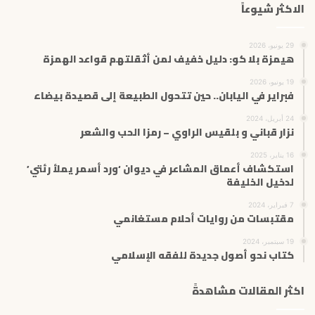
الاكثر شيوعاً
29 يونيو، 2026
هيمزة بلا كو: دليل خفيف لمن أثقلتهم قواعد الهمزة
19 يونيو، 2026
فبراير في اليابان.. حين تتحول الطبيعة إلى قصيدة بيضاء
24 أبريل، 2024
نزار قباني و بلقيس الراوي – رمزا الحب والشعر
16 يناير، 2025
استكشاف أعماق المشاعر في ديوان ‘ورد أسمر يملأ رئتي’
لدخيل الخليفة
7 فبراير، 2024
مقتبسات من روايات أحلام مستغانمي
19 سبتمبر، 2024
كتاب نحو أصول جديدة للفقه الإسلامي
اكثر المقالات مشاهدةً