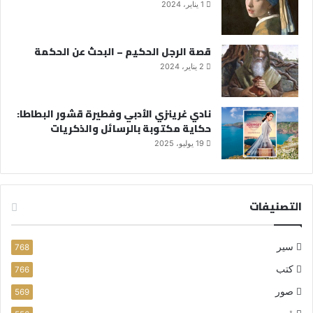
1 يناير، 2024
قصة الرجل الحكيم – البحث عن الحكمة
2 يناير، 2024
نادي غرينزي الأدبي وفطيرة قشور البطاطا:
حكاية مكتوبة بالرسائل والذكريات
19 يوليو، 2025
التصنيفات
سير
768
كتب
766
صور
569