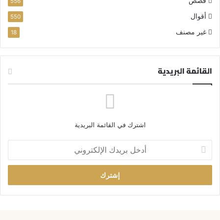
قصص
556
أقوال
550
غير مصنف
18
القائمة البريدية
اشترك في القائمة البريدية
أ
د
خ
ل
ب
ر
ي
د