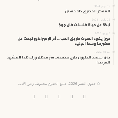
10 يوليو، 2024
المفكر المصري طه حسين
29 مارس، 2024
نبذة عن حياة فنسنت فان جوخ
5 يونيو، 2026
حين يقود الصوت طريق الحب… أم الإمبراطور تبحث عن
صغيرها وسط الجليد
منذ 10 ساعات
حين يتمدّد الحلزون خارج صدفته.. سرّ مذهل وراء هذا المشهد
الغريب!
© حقوق النشر 2026، جميع الحقوق محفوظة زهور الأدب
فيسبوك
X
انستقرام
تيلقرام
‫TikTok