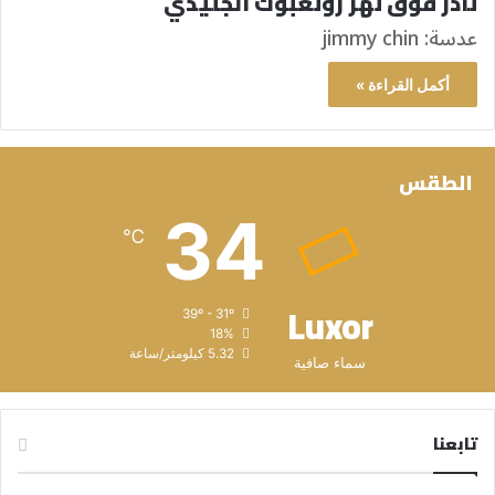
نادر فوق نهر رونغبوك الجليدي
عدسة: jimmy chin
أكمل القراءة »
الطقس
34
℃
Luxor
39º - 31º
18%
5.32 كيلومتر/ساعة
سماء صافية
تابعنا