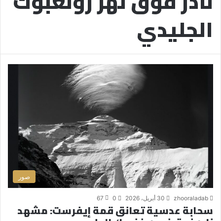
نادر فوق نهر رونغبوك
الجليدي
صور
zhooraladab
30 أبريل، 2026
0
67
سحابة عدسية تعانق قمة إيفرست: مشهد