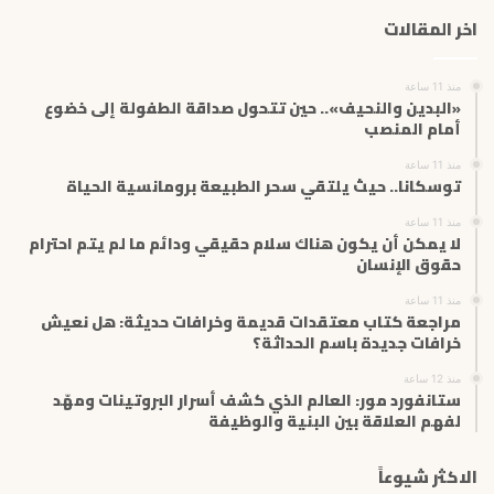
ك
اخر المقالات
ا
ل
إ
منذ 11 ساعة
ل
«البدين والنحيف».. حين تتحول صداقة الطفولة إلى خضوع
ك
أمام المنصب
ت
منذ 11 ساعة
ر
توسكانا.. حيث يلتقي سحر الطبيعة برومانسية الحياة
و
ن
منذ 11 ساعة
ي
لا يمكن أن يكون هناك سلام حقيقي ودائم ما لم يتم احترام
حقوق الإنسان
منذ 11 ساعة
مراجعة كتاب معتقدات قديمة وخرافات حديثة: هل نعيش
خرافات جديدة باسم الحداثة؟
منذ 12 ساعة
ستانفورد مور: العالم الذي كشف أسرار البروتينات ومهّد
لفهم العلاقة بين البنية والوظيفة
الاكثر شيوعاً