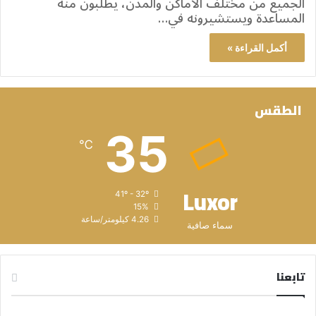
الجميع من مختلف الأماكن والمدن، يطلبون منه
المساعدة ويستشيرونه في…
أكمل القراءة »
الطقس
35
℃
Luxor
41º - 32º
15%
4.26 كيلومتر/ساعة
سماء صافية
تابعنا