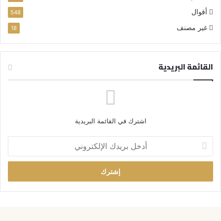
أقوال
548
غير مصنف
18
القائمة البريدية
اشترك في القائمة البريدية
أ
د
خ
ل
ب
ر
ي
د