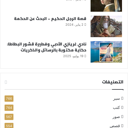
قصة الرجل الحكيم – البحث عن الحكمة
2 يناير، 2024
نادي غرينزي الأدبي وفطيرة قشور البطاطا:
حكاية مكتوبة بالرسائل والذكريات
19 يوليو، 2025
التصنيفات
سير
766
كتب
764
صور
567
قصص
554