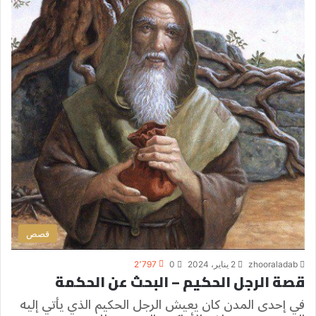
قصص
zhooraladab
2 يناير، 2024
0
2٬797
قصة الرجل الحكيم – البحث عن الحكمة
في إحدى المدن كان يعيش الرجل الحكيم الذي يأتي إليه