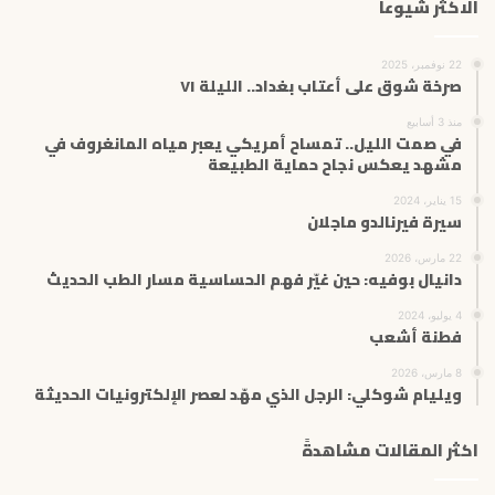
الاكثر شيوعاً
22 نوفمبر، 2025
صرخة شوق على أعتاب بغداد.. الليلة ٧١
منذ 3 أسابيع
في صمت الليل.. تمساح أمريكي يعبر مياه المانغروف في
مشهد يعكس نجاح حماية الطبيعة
15 يناير، 2024
سيرة فيرنالدو ماجلان
22 مارس، 2026
دانيال بوفيه: حين غيّر فهم الحساسية مسار الطب الحديث
4 يوليو، 2024
فطنة أشعب
8 مارس، 2026
ويليام شوكلي: الرجل الذي مهّد لعصر الإلكترونيات الحديثة
اكثر المقالات مشاهدةً