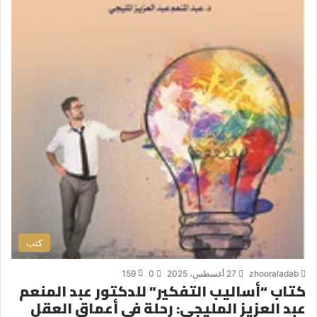
كتب
zhooraladab
27 أغسطس، 2025
0
159
كتاب “أساليب التفكير” للدكتور عبد المنعم
عبد العزيز المليجي: رحلة في أعماق العقل