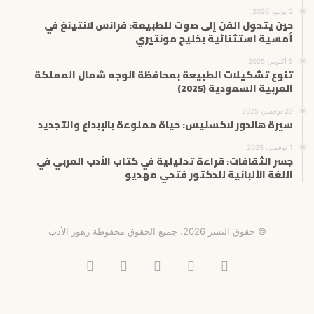
2 يوليو، 2026
حين يتحول الفن إلى صوت للطبيعة: فرانس لانتينغ في
أمسية استثنائية بخليج مونتيري
5 أكتوبر، 2025
تنوع تشكيلات الطبيعة بمحافظة الوجه شمال المملكة
العربية السعودية (2025)
29 نوفمبر، 2025
سيرة هالدور لاكسنيس: حياة مملوءة بالإبداع والتجديد
1 نوفمبر، 2025
جسر الثقافات: قراءة تحليلية في كتاب الأدب العربي في
اللغة الألبانية للدكتور فتحي مهديو
© حقوق النشر 2026، جميع الحقوق محفوظة زهور الأدب
فيسبوك
X
انستقرام
تيلقرام
‫TikTok