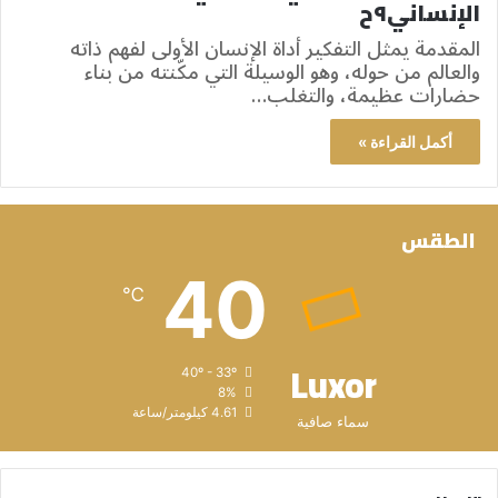
الإنساني٩ح
المقدمة يمثل التفكير أداة الإنسان الأولى لفهم ذاته
والعالم من حوله، وهو الوسيلة التي مكّنته من بناء
حضارات عظيمة، والتغلب…
أكمل القراءة »
الطقس
40
℃
Luxor
40º - 33º
8%
4.61 كيلومتر/ساعة
سماء صافية