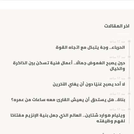
ر
ي
د
ك
اخر المقالات
ا
ل
إ
منذ 17 ساعة
ل
الحرباء.. وجهٌ يتبدّل مع اتجاه القوة
ك
ت
منذ 17 ساعة
حين يصبح الغموض جمالًا.. أعمال فنية تسكن بين الذاكرة
ر
والخيال
و
ن
منذ 17 ساعة
ي
لا أحد يصبح غنيًا دون أن يغني الآخرين
منذ 17 ساعة
بناة.. هل يستحق أن يعيش القارئ معه ساعات من عمره؟
منذ 17 ساعة
ويليام هوارد شتاين.. العالم الذي جعل بنية الإنزيم مفتاحًا
لفهم وظيفته