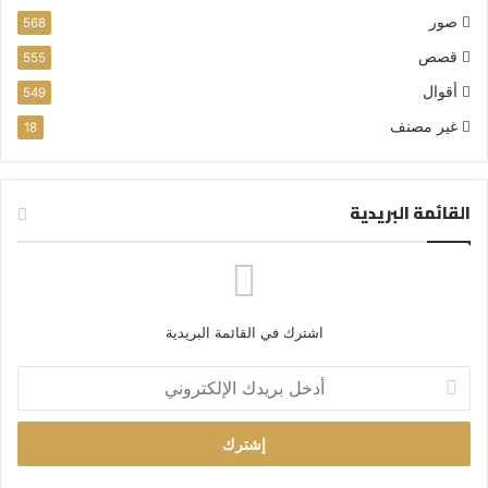
صور
568
قصص
555
أقوال
549
غير مصنف
18
القائمة البريدية
اشترك في القائمة البريدية
أ
د
خ
ل
ب