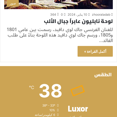
صور
zhooraladab
10 يناير، 2024
0
364
لوحة نابليون عابراً جبال الألب
للفنان الفرنسي جاك لوي دافيد، رسمت بين عامي 1801
و1805، ورسم جاك لوي دافيد هذه اللوحة بناءً على طلب
القائد…
أكمل القراءة »
الطقس
38
℃
Luxor
38º - 33º
10%
6 كيلومتر/ساعة