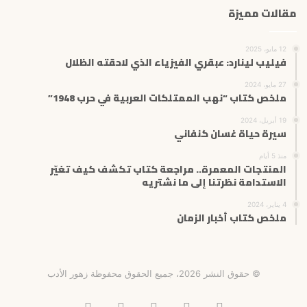
مقالات مميزة
12 مايو، 2025
فيليب لينارد: عبقري الفيزياء الذي لاحقته الظلال
27 مايو، 2024
ملخص كتاب “نهب الممتلكات العربية في حرب 1948”
19 أبريل، 2024
سيرة حياة غسان كنفاني
منذ 5 أيام
المنتجات المعمرة.. مراجعة كتاب تكشف كيف تغيّر
الاستدامة نظرتنا إلى ما نشتريه
4 يناير، 2024
ملخص كتاب أخبار الزمان
© حقوق النشر 2026، جميع الحقوق محفوظة زهور الأدب