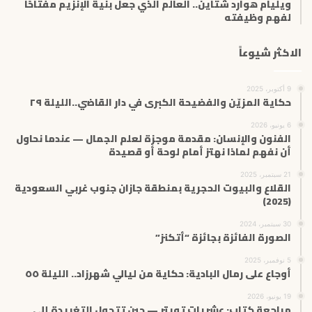
ويليام هوارد شتاين.. العالم الذي جعل بنية الإنزيم مفتاحًا
لفهم وظيفته
الاكثر شيوعاً
9 أكتوبر، 2025
حكاية المزيّن والفضيحة الكبرى في دار القاضي..الليلة ٢٩
6 يونيو، 2026
الفنون والإنسان: مقدمة موجزة لعلم الجمال — عندما نحاول
أن نفهم لماذا نهتز أمام لوحة أو قصيدة
21 سبتمبر، 2025
القلاع والبيوت الحجرية بمنطقة جازان جنوب غربي السعودية
(2025)
30 سبتمبر، 2024
الصورة الفائزة بجائزة “أتكنز”
5 نوفمبر، 2025
أوجاع على رمال البادية: حكاية من ليالي شهرزاد.. الليلة ٥٥
19 يونيو، 2026
مراجعة كتاب: عشريات تويتر — حين تتحول التغريدة إلى