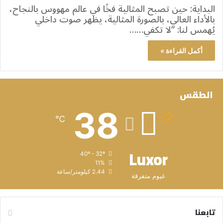
البداية: حين تصبح المثالية فخًا في عالم مهووس بالنجاح،
بالأداء العالي، بالصورة المثالية، يظهر صوت داخلي
يُهمس لنا: “لا تكفي……
أكمل القراءة »
الطقس
38
℃
Luxor
40º - 32º
11%
2.44 كيلومتر/ساعة
غيوم متفرقة
تابعنا