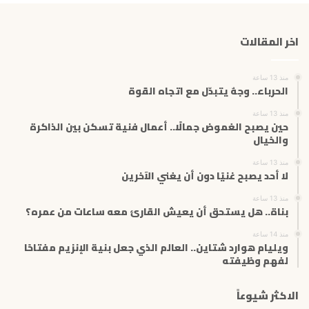
د
ك
اخر المقالات
ا
ل
إ
منذ 13 ساعة
ل
الحرباء.. وجهٌ يتبدّل مع اتجاه القوة
ك
ت
منذ 13 ساعة
حين يصبح الغموض جمالًا.. أعمال فنية تسكن بين الذاكرة
ر
والخيال
و
ن
منذ 13 ساعة
ي
لا أحد يصبح غنيًا دون أن يغني الآخرين
منذ 13 ساعة
بناة.. هل يستحق أن يعيش القارئ معه ساعات من عمره؟
منذ 14 ساعة
ويليام هوارد شتاين.. العالم الذي جعل بنية الإنزيم مفتاحًا
لفهم وظيفته
الاكثر شيوعاً