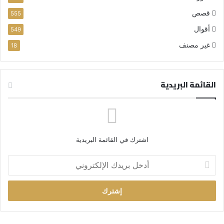
قصص
555
أقوال
549
غير مصنف
18
القائمة البريدية
اشترك في القائمة البريدية
أ
د
خ
ل
ب
ر
ي