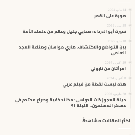
14 مايو، 2024
صورة على القمر
28 يناير، 2025
سيرة أبو الدرداء: صحابي جليل وعالم من علماء الأمة
18 مايو، 2025
بين التواضع والاكتشاف: هنري مواسان وصناعة المجد
العلمي
29 أكتوبر، 2024
امرأتان من نابولي
8 أكتوبر، 2024
هذه ليست لقطة من فيلم عربي
28 مارس، 2026
حيلة العجوز ذات الدواهي: مكائد خفية وصراع محتدم في
عسكر المسلمين.. الليلة ٩٤
اكثر المقالات مشاهدةً