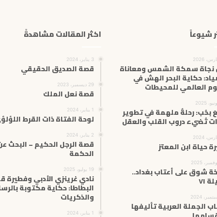
ر شيوعاً
اكثر المقالات مشاهدةً
3 يناير، 2024
 نجاة سمكة الشمس ومعاناة
قصة الصديق الحقيقي
ياد: حكاية البحر الهش في
وم العالمي للمحيطات
29 ديسمبر، 2023
قصة نعل الملك
عَ بحُب: رحلةٌ ملهمة في تطوير
1 يناير، 2024
لوحة الفتاة ذات القرط اللؤلؤ
ات تُضيء دروب القلب والعقل
2 يناير، 2024
قصة الرجل الحكيم – البحث عن
ة حياة ابن المعتز
الحكمة
ة شوق على أعتاب بغداد..
19 يوليو، 2025
نادي غرينزي الأدبي وفطيرة ق
لة ٧١
البطاطا: حكاية مكتوبة بالرسا
والذكريات
ب الجملة العربية تأليفها
سامها
1 يناير، 2024