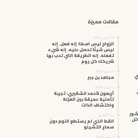
ا
ل
إ
مقالات مميزة
ل
ك
ت
14 أبريل، 2026
ر
الزواج ليس اسمًا؛ إنه فعل. إنه
ليس شيئًا تحصل عليه. إنه شيء
و
تفعله. إنه الطريقة التي تحب بها
ن
شريكك كل يوم
ي
12 مايو، 2024
ي
مجاهد بن جبر
1 أبريل، 2026
أربعون لأحمد الشقيري: تجربة
تأملية عميقة بين العزلة
واكتشاف الذات
شور
منذ 4 أسابيع
ئل
القط الذي لم يستطع النوم دون
سماع التشيلو
3 يوليو، 2025