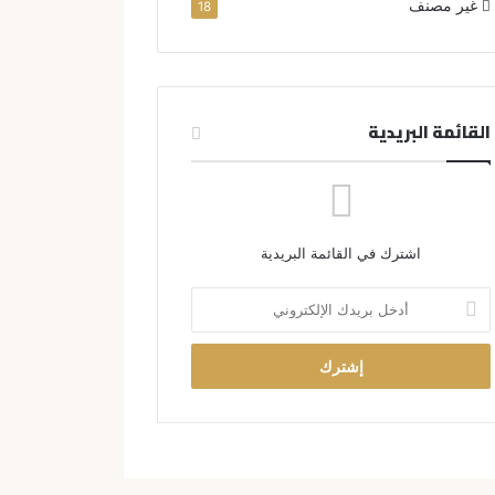
غير مصنف
18
القائمة البريدية
اشترك في القائمة البريدية
أ
د
خ
ل
ب
ر
ي
د
ك