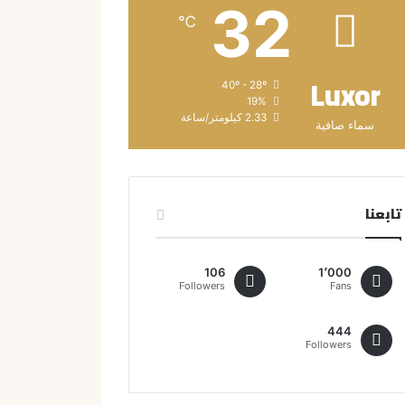
32
℃
Luxor
40º - 28º
19%
2.33 كيلومتر/ساعة
سماء صافية
تابعنا
106
1٬000
Followers
Fans
444
Followers