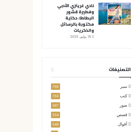
نادي غرينزي الأدبي
وفطيرة قشور
البطاطا: حكاية
مكتوبة بالرسائل
والذكريات
19 يوليو، 2025
التصنيفات
سير
766
كتب
764
صور
567
قصص
554
أقوال
548