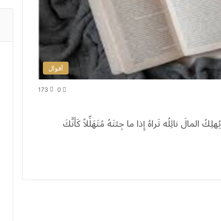
أقوال
173
0
لِكُ المالَ نائِلُه تَراهُ إِذا ما جِئتَهُ مُتَهَلِّلاً كَأَنَّكَ