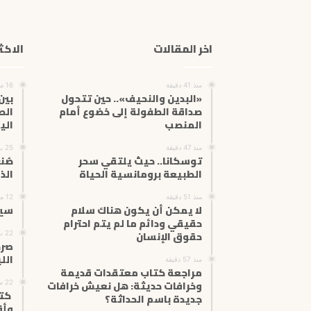
اخر المقالات
الاكث
منذ 41 دقيقة
16 مارس، 2026
«البدين والنحيف».. حين تتحول
بين
صداقة الطفولة إلى خضوع أمام
الص
المنصب
الي
منذ 47 دقيقة
25 يونيو، 2025
توسكانا.. حيث يلتقي سحر
صُن
الطبيعة برومانسية الحياة
الذ
منذ 51 دقيقة
12 مارس، 2024
لا يمكن أن يكون هناك سلام
سير
حقيقي ودائم ما لم يتم احترام
حقوق الإنسان
22 نوفمبر، 2025
صرخ
اللي
منذ 57 دقيقة
مراجعة كتاب معتقدات قديمة
وخرافات حديثة: هل نعيش خرافات
22 سبتمبر، 2024
كتا
جديدة باسم الحداثة؟
وأق