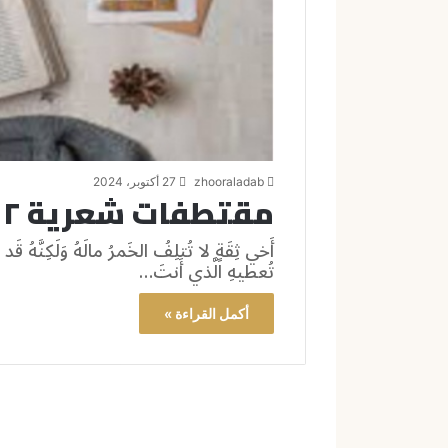
zhooraladab
27 أكتوبر، 2024
مقتطفات شعرية ٢
أَخي ثِقَةٍ لا تُتلِفُ الخَمرُ مالَهُ وَلَكِنَّهُ قَد يُه
تُعطيهِ الَّذي أَنتَ…
أكمل القراءة »