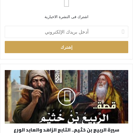
اشترك فى النشرة الاخبارية
أ
د
خ
ل
ب
ر
ي
د
ك
ا
ل
إ
ل
ك
ت
ر
سيرة الربيع بن خثيم.. التابع الزاهد والعابد الورع
و