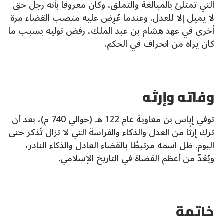
التي تمتلئ بالمبالغة والتملق، وكان معروفًا بأنه رجل حق
لا يميل إلا للعدل. وعندما عُرِض عليه منصب القضاء مرة
أخرى في عهد هشام بن عبد الملك، رفض توليه بسبب ما
كان يراه من انحراف في الحكم.
وفاته وإرثه
توفي إياس بن معاوية عام 122 هـ (حوالي 740 م)، بعد أن
ترك إرثًا من العدل والذكاء والفراسة التي لا تزال تُذكر حتى
اليوم. ظل اسمه مرتبطًا بالقضاء العادل والذكاء النادر،
ويُعَدّ من أعظم القضاة في التاريخ الإسلامي.
خاتمة