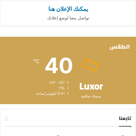
يمكنك الإعلان هنا
تواصل معنا لوضع إعلانك
الطقس
40
℃
Luxor
40º - 32º
11%
6.41 كيلومتر/ساعة
سماء صافية
تابعنا