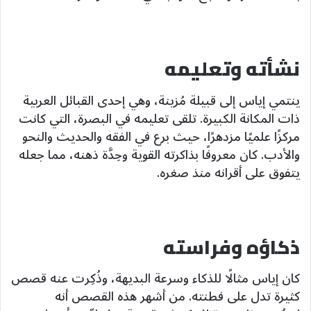
نشأته وتعليمه
ينتمي إياس إلى قبيلة مُزينة، وهي إحدى القبائل العربية
ذات المكانة الكبيرة. تلقى تعليمه في البصرة، التي كانت
مركزًا علميًا مزدهرًا، حيث برع في الفقه والحديث والنحو
والأدب. كان معروفًا بذاكرته القوية وحِدَّة ذهنه، مما جعله
يتفوق على أقرانه منذ صغره.
ذكاؤه وفراسته
كان إياس مثالًا للذكاء وسرعة البديهة، وذُكِرت عنه قصص
كثيرة تدل على فطنته. من أشهر هذه القصص أنه