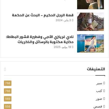
قصة الرجل الحكيم – البحث عن الحكمة
2 يناير، 2024
نادي غرينزي الأدبي وفطيرة قشور البطاطا:
حكاية مكتوبة بالرسائل والذكريات
19 يوليو، 2025
التصنيفات
سير
768
كتب
766
صور
569
قصص
556