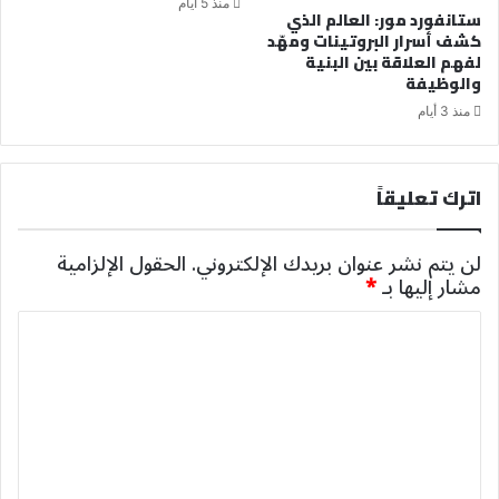
منذ 5 أيام
ستانفورد مور: العالم الذي
كشف أسرار البروتينات ومهّد
لفهم العلاقة بين البنية
والوظيفة
منذ 3 أيام
اترك تعليقاً
لن يتم نشر عنوان بريدك الإلكتروني.
الحقول الإلزامية
مشار إليها بـ
*
ا
ل
ت
ع
ل
ي