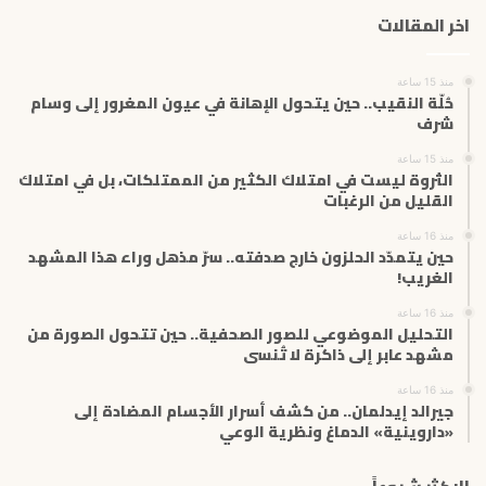
ك
اخر المقالات
ا
ل
إ
منذ 15 ساعة
ل
حُلّة النقيب.. حين يتحول الإهانة في عيون المغرور إلى وسام
ك
شرف
ت
منذ 15 ساعة
ر
الثروة ليست في امتلاك الكثير من الممتلكات، بل في امتلاك
و
القليل من الرغبات
ن
ي
منذ 16 ساعة
حين يتمدّد الحلزون خارج صدفته.. سرّ مذهل وراء هذا المشهد
الغريب!
منذ 16 ساعة
التحليل الموضوعي للصور الصحفية.. حين تتحول الصورة من
مشهد عابر إلى ذاكرة لا تُنسى
منذ 16 ساعة
جيرالد إيدلمان.. من كشف أسرار الأجسام المضادة إلى
«داروينية» الدماغ ونظرية الوعي