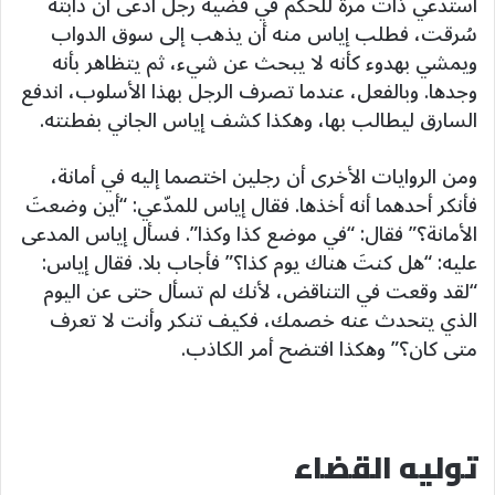
استُدعي ذات مرة للحكم في قضية رجل ادّعى أن دابته
سُرقت، فطلب إياس منه أن يذهب إلى سوق الدواب
ويمشي بهدوء كأنه لا يبحث عن شيء، ثم يتظاهر بأنه
وجدها. وبالفعل، عندما تصرف الرجل بهذا الأسلوب، اندفع
السارق ليطالب بها، وهكذا كشف إياس الجاني بفطنته.
ومن الروايات الأخرى أن رجلين اختصما إليه في أمانة،
فأنكر أحدهما أنه أخذها. فقال إياس للمدّعي: “أين وضعتَ
الأمانة؟” فقال: “في موضع كذا وكذا”. فسأل إياس المدعى
عليه: “هل كنتَ هناك يوم كذا؟” فأجاب بلا. فقال إياس:
“لقد وقعت في التناقض، لأنك لم تسأل حتى عن اليوم
الذي يتحدث عنه خصمك، فكيف تنكر وأنت لا تعرف
متى كان؟” وهكذا افتضح أمر الكاذب.
توليه القضاء