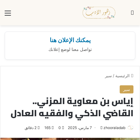
بحث عن
الق
يمكنك الإعلان هنا
تواصل معنا لوضع إعلانك
الرئيسية
/
سير
سير
إياس بن معاوية المزني..
القاضي الذكي والفقيه العادل
zhooraladab
أ
7 مارس، 2025
0
165
2 دقائق
ر