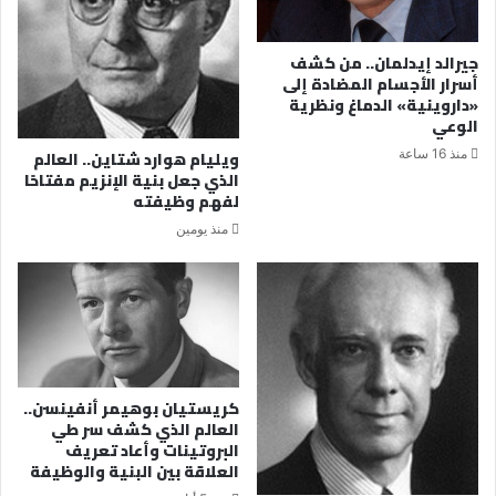
جيرالد إيدلمان.. من كشف
أسرار الأجسام المضادة إلى
«داروينية» الدماغ ونظرية
الوعي
منذ 16 ساعة
ويليام هوارد شتاين.. العالم
الذي جعل بنية الإنزيم مفتاحًا
لفهم وظيفته
منذ يومين
كريستيان بوهيمر أنفينسن..
العالم الذي كشف سر طي
البروتينات وأعاد تعريف
العلاقة بين البنية والوظيفة