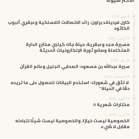
الاكثر شيوعاً
8 يونيو، 2025
كارل فرديناند براون: رائد الاتصالات اللاسلكية وعبقري أنبوب
الكاثود
12 أكتوبر، 2025
مسيرة مجد وعبقرية: حياة جاك كيلبي مخترع الدارة
المتكاملة وصانع ثورة الإلكترونيات الحديثة
16 يناير، 2025
سيرة عبدالله بن مسعود: الصحابي الجليل وعالم القرآن
19 أغسطس، 2024
لا تثق في شعورك: استخدم البيانات للحصول على ما تريده
حقًا في الحياة”
18 أكتوبر، 2024
مختارات شعرية ٨
16 أبريل، 2026
الخصوصية ليست خيارًا، والخصوصية ليست شيئًا نتبادله
مقابل لا شيء