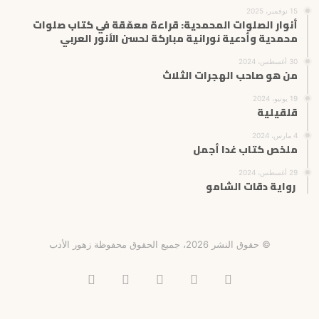
15 نوفمبر، 2025
أنوار الصلوات المحمدية: قراءة معمّقة في كتاب صلوات
محمدية وأدعية نورانية مباركة لحسن الأنور العربي
30 أغسطس، 2024
من هو صاحب الهجرات الثلاث
19 يونيو، 2024
قلقيلية
4 مارس، 2024
ملخص كتاب غدا أجمل
29 أغسطس، 2024
رواية دقات الشامو
© حقوق النشر 2026، جميع الحقوق محفوظة زهور الأدب
فيسبوك
X
انستقرام
تيلقرام
‫TikTok