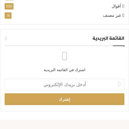
أقوال
550
غير مصنف
18
القائمة البريدية
اشترك في القائمة البريدية
أ
د
خ
ل
ب
ر
ي
د