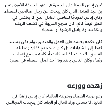
عُيِّن إياس قاضيًا على البصرة في عهد الخليفة الأموي عمر
بن عبد العزيز، الذي كان يبحث عن رجال صالحين للقضاء.
وكان إياس نموذجًا للقاضي العادل الذي لا يخشى في
الحق لومة لائم. كان سريع البديهة في كشف الزيف
والكذب، ولا يقبل الرشوة أو المحاباة.
كان حكمه يعتمد على العدل والمنطق، ولم يكن يستند
فقط إلى الشهادات بل كان يستخدم ذكاءه وتحليله
العميق للأحداث. لذلك، كانت أحكامه موضع إعجاب
وثقة، وكان الناس يعتبرونه أحد أعدل القضاة في عصره.
زهده وورعه
رغم توليه القضاء ومنزلته العالية، كان إياس زاهدًا في
الدنيا، لا يسعى وراء المال أو الجاه. كان يتجنب المجالس