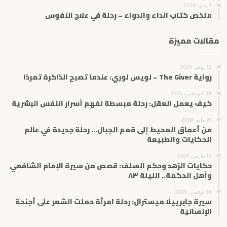
1 يناير، 2024
ملخص كتاب الداء والدواء – رحلة في علاج النفوس
مقالات مميزة
13 يوليو، 2025
رواية The Giver – لويس لوري: عندما تصبح الذاكرة تمردًا
19 أغسطس، 2025
كيف يعمل العقل: رحلة مبسطة لفهم أسرار النفس البشرية
21 مايو، 2026
من أعماق المحيط إلى قمم الجبال… رحلة جديدة في عالم
الحكايات والطبيعة
13 مارس، 2026
حكايات الزهد وحكم السلف: قصص من سيرة الإمام الشافعي
وأهل الحكمة.. الليلة ٨٣
26 نوفمبر، 2025
سيرة جابرييلا ميسترال: رحلة امرأة حملت الشعر على أجنحة
الإنسانية