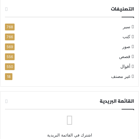
التصنيفات
سير
768
كتب
766
صور
569
قصص
556
أقوال
550
غير مصنف
18
القائمة البريدية
اشترك في القائمة البريدية