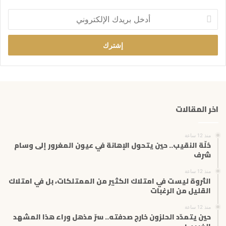
أ
د
خ
ل
ب
ر
ي
د
ك
اخر المقالات
ا
ل
إ
منذ 12 ساعة
ل
حُلّة النقيب.. حين يتحول الإهانة في عيون المغرور إلى وسام
ك
شرف
ت
منذ 12 ساعة
ر
الثروة ليست في امتلاك الكثير من الممتلكات، بل في امتلاك
و
القليل من الرغبات
ن
ي
منذ 12 ساعة
حين يتمدّد الحلزون خارج صدفته.. سرّ مذهل وراء هذا المشهد