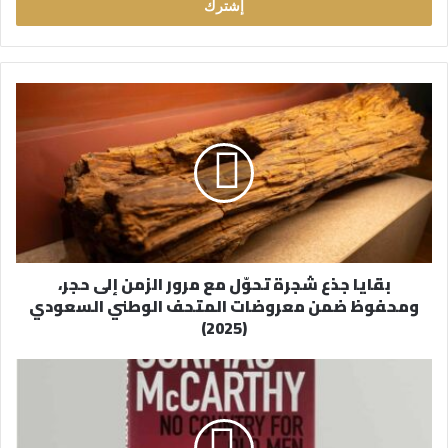
ل
ب
ر
ي
د
ك
ا
ل
إ
ل
ك
ت
ر
بقايا جذع شجرة تحوّل مع مرور الزمن إلى حجر،
و
ومحفوظ ضمن معروضات المتحف الوطني السعودي
ن
(2025)
ي