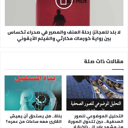
لا بلد للعجائز: رحلة العنف والمصير في صحراء تكساس
بين رواية كورماك مكارثي والفيلم الأيقوني
مقالات ذات صلة
التحليل الموضوعي للصور
بناة.. هل يستحق أن يعيش
الصحفية.. حين تتحول الصورة
القارئ معه ساعات من عمره؟
من مشهد عابر إلى ذاكرة لا