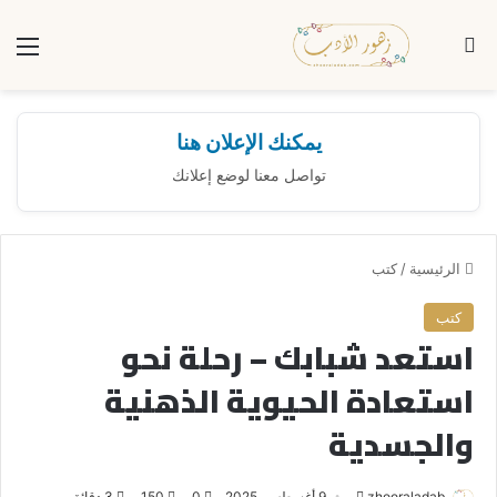
بحث عن
الق
يمكنك الإعلان هنا
تواصل معنا لوضع إعلانك
الرئيسية
/
كتب
كتب
استعد شبابك – رحلة نحو
استعادة الحيوية الذهنية
والجسدية
zhooraladab
أ
9 أغسطس، 2025
0
150
3 دقائق