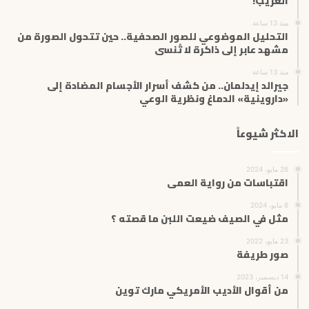
الغريب!
منذ 13 ساعة
التحليل الموضوعي للصور الصحفية.. حين تتحول الصورة من
مشهد عابر إلى ذاكرة لا تُنسى
منذ 13 ساعة
جيرالد إيدلمان.. من كشف أسرار الأجسام المضادة إلى
«داروينية» الدماغ ونظرية الوعي
الاكثر شيوعاً
26 مايو، 2024
اقتباسات من رواية العمى
6 مايو، 2024
مثل في الصيف ضيعت اللبن ما قصته ؟
23 مايو، 2022
صور طريفة
14 ديسمبر، 2023
من أقوال الأديب الأمريكي مارك توين