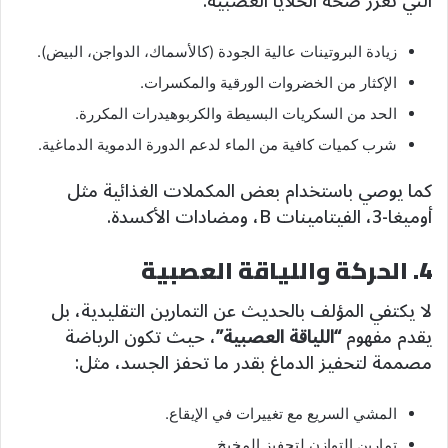
التي تعزز صحة الخلايا العصبية:
زيادة البروتينات عالية الجودة (كالأسماك، الدواجن، البيض).
الإكثار من الخضروات الورقية والمكسرات.
الحد من السكريات البسيطة والكربوهيدرات المكررة.
شرب كميات كافية من الماء لدعم الدورة الدموية الدماغية.
كما يوصي باستخدام بعض المكملات الغذائية مثل
أوميغا-3، الفيتامينات B، ومضادات الأكسدة.
4. الحركة واللياقة العصبية
لا يكتفي المؤلف بالحديث عن التمارين التقليدية، بل
يقدم مفهوم
“اللياقة العصبية”
، حيث تكون الرياضة
مصممة لتحفيز الدماغ بقدر ما تحفز الجسد، مثل:
المشي السريع مع تغييرات في الإيقاع.
تمارين التوازن لتحفيز المخيخ.