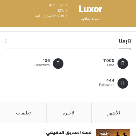
Luxor
40º - 32º
12%
5.09 كيلومتر/ساعة
سماء صافية
تابعنا
106
1٬000
Followers
Fans
444
Followers
الأشهر
الأخيرة
تعليقات
قصة الصديق الحقيقي