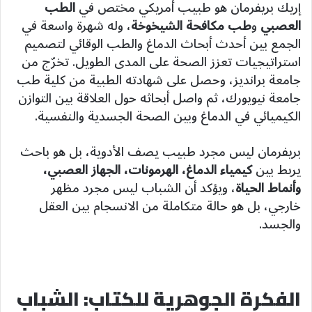
إريك بريفرمان هو طبيب أمريكي مختص في
الطب
العصبي
و
طب مكافحة الشيخوخة
، وله شهرة واسعة في
الجمع بين أحدث أبحاث الدماغ والطب الوقائي لتصميم
استراتيجيات تعزز الصحة على المدى الطويل. تخرّج من
جامعة برانديز، وحصل على شهادته الطبية من كلية طب
جامعة نيويورك، ثم واصل أبحاثه حول العلاقة بين التوازن
الكيميائي في الدماغ وبين الصحة الجسدية والنفسية.
بريفرمان ليس مجرد طبيب يصف الأدوية، بل هو باحث
يربط بين
كيمياء الدماغ، الهرمونات، الجهاز العصبي،
وأنماط الحياة
، ويؤكد أن الشباب ليس مجرد مظهر
خارجي، بل هو حالة متكاملة من الانسجام بين العقل
والجسد.
الفكرة الجوهرية للكتاب: الشباب