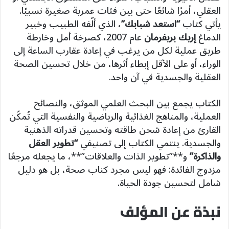
العقلي، أمرًا شائعًا حتى بين فئات عمرية صغيرة نسبيًا.
يأتي كتاب
“استعد شبابك”
، الذي ألّفه الطبيب وخبير
الدماغ
إريك بريفرمان
عام 2007، كصرخة أمل وخارطة
طريق عملية لكل من يرغب في إعادة عقارب الساعة إلى
الوراء، أو على الأقل إبطاء أثرها، من خلال تحسين الصحة
العقلية والجسدية في آن واحد.
الكتاب يجمع بين البحث العلمي الموثق، والنصائح
العملية، والمناهج الغذائية والرياضية والنفسية التي تُمكّن
القارئ من إعادة شحن طاقته وتحسين قدراته الذهنية
والجسدية. ينتمي الكتاب إلى تصنيفي
“تطوير العقل
والذاكرة”
و**”تطوير الذات والعلاقات”**، ما يجعله مرجعًا
مزدوج الفائدة: فهو ليس مجرد كتاب صحة، بل هو دليل
شامل لتحسين جودة الحياة.
نبذة عن المؤلف