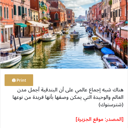
ب
ر
ي
د
ا
إ
ل
ك
ت
ر
و
Print 🖨
ن
هناك شبه إجماع عالمي على أن البندقية أجمل مدن
ي
العالم والوحيدة التي يمكن وصفها بأنها فريدة من نوعها
ا
(شترستوك)
[المصدر: موقع الجزيرة]