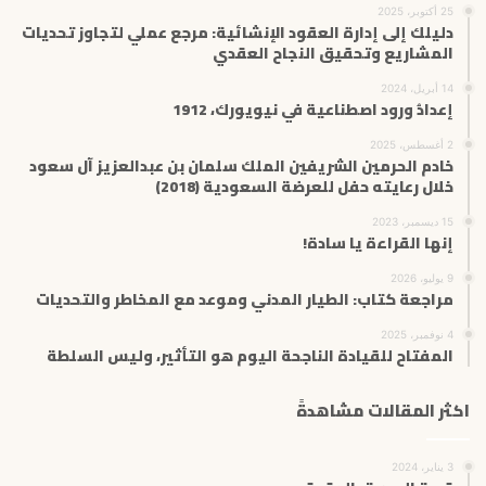
25 أكتوبر، 2025
دليلك إلى إدارة العقود الإنشائية: مرجع عملي لتجاوز تحديات
المشاريع وتحقيق النجاح العقدي
14 أبريل، 2024
إعدادُ ورود اصطناعية في نيويورك، 1912
2 أغسطس، 2025
خادم الحرمين الشريفين الملك سلمان بن عبدالعزيز آل سعود
خلال رعايته حفل للعرضة السعودية (2018)
15 ديسمبر، 2023
إنها القراءة يا سادة!
9 يوليو، 2026
مراجعة كتاب: الطيار المدني وموعد مع المخاطر والتحديات
4 نوفمبر، 2025
المفتاح للقيادة الناجحة اليوم هو التأثير، وليس السلطة
اكثر المقالات مشاهدةً
3 يناير، 2024