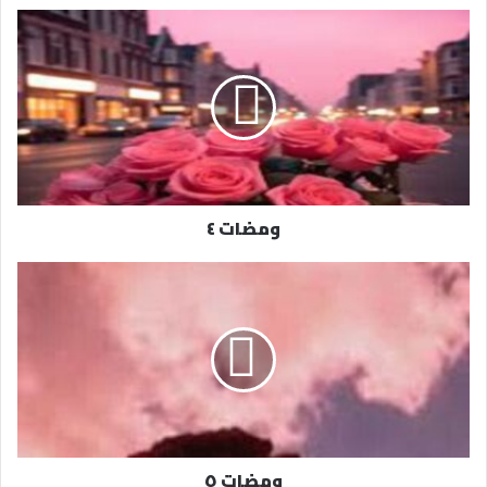
د
ك
ا
ل
إ
ل
ك
ت
ر
ومضات ٤
و
ن
ي
ومضات ٥