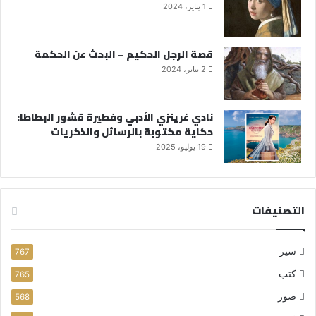
1 يناير، 2024
قصة الرجل الحكيم – البحث عن الحكمة
2 يناير، 2024
نادي غرينزي الأدبي وفطيرة قشور البطاطا:
حكاية مكتوبة بالرسائل والذكريات
19 يوليو، 2025
التصنيفات
سير
767
كتب
765
صور
568