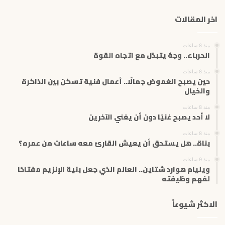
ك
اخر المقالات
ا
ل
إ
منذ 8 ساعات
ل
الحرباء.. وجهٌ يتبدّل مع اتجاه القوة
ك
ت
منذ 8 ساعات
حين يصبح الغموض جمالًا.. أعمال فنية تسكن بين الذاكرة
ر
والخيال
و
ن
منذ 8 ساعات
ي
لا أحد يصبح غنيًا دون أن يغني الآخرين
منذ 8 ساعات
بناة.. هل يستحق أن يعيش القارئ معه ساعات من عمره؟
منذ 9 ساعات
ويليام هوارد شتاين.. العالم الذي جعل بنية الإنزيم مفتاحًا
لفهم وظيفته
الاكثر شيوعاً