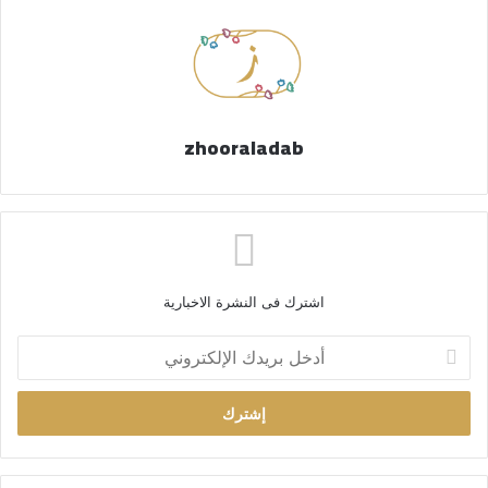
zhooraladab
اشترك فى النشرة الاخبارية
أ
د
خ
ل
ب
ر
ي