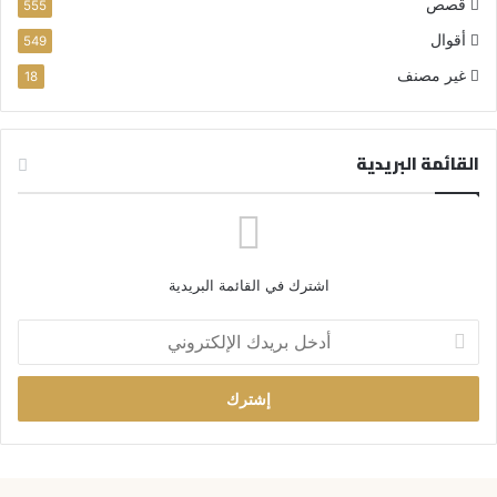
قصص
555
أقوال
549
غير مصنف
18
القائمة البريدية
اشترك في القائمة البريدية
أ
د
خ
ل
ب
ر
ي
د