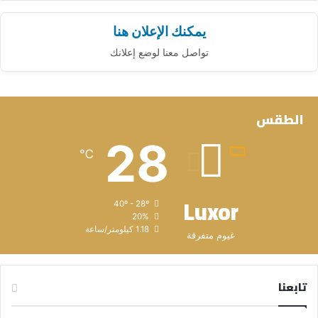
يمكنك الإعلان هنا
تواصل معنا لوضع إعلانك
الطقس
28
℃
Luxor
40º - 28º
20%
1.18 كيلومتر/ساعة
غيوم متفرقة
تابعنا