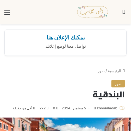
بحث عن
الق
يمكنك الإعلان هنا
تواصل معنا لوضع إعلانك
الرئيسية
/
صور
صور
البندقية
zhooraladab
أ
5 سبتمبر، 2024
0
272
أقل من دقيقة
ر
س
ل