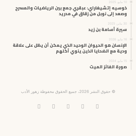
10 مايو، 2025
خوسيه إتشيغاراي: عبقري جمع بين الرياضيات والمسرح
وصعد إلى نوبل من زقاق في مدريد
30 يناير، 2025
سيرة أسامة بن زيد
16 مايو، 2026
الإنسان هو الحيوان الوحيد الذي يمكن أن يظل على علاقة
ودية مع الضحايا الذين ينوي أكلهم
15 مايو، 2024
صورة الفائز الميت
© حقوق النشر 2026، جميع الحقوق محفوظة زهور الأدب
فيسبوك
X
انستقرام
تيلقرام
‫TikTok