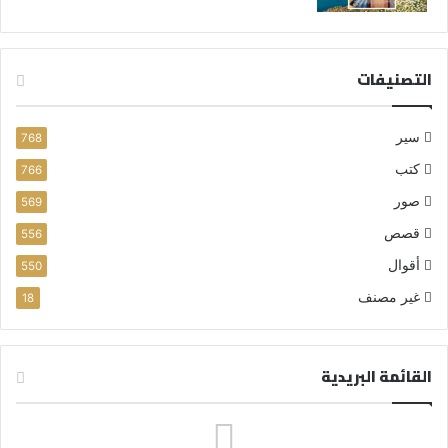
التصنيفات
سير
768
كتب
766
صور
569
قصص
556
أقوال
550
غير مصنف
18
القائمة البريدية