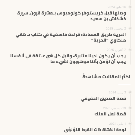
26 مايو، 2024
وصلها قبل كريستوفر كولومبوس بـعشرة قرون: سيرة
خشخاش بن سعيد
2 نوفمبر، 2025
الحرية طريق السعادة: قراءة فلسفية في كتاب د. هاني
ملكاوي “الحرية”
7 أكتوبر، 2025
يجب أن يكون لدينا مثابرة، وقبل كل شيء، ثقة في أنفسنا.
يجب أن نؤمن بأننا موهوبون لشيء ما
اكثر المقالات مشاهدةً
3 يناير، 2024
قصة الصديق الحقيقي
29 ديسمبر، 2023
قصة نعل الملك
1 يناير، 2024
لوحة الفتاة ذات القرط اللؤلؤي