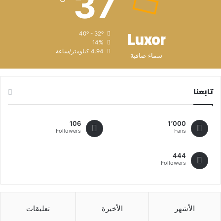
37
Luxor
40º - 32º
14%
4.94 كيلومتر/ساعة
سماء صافية
تابعنا
106
1٬000
Followers
Fans
444
Followers
الأشهر
الأخيرة
تعليقات