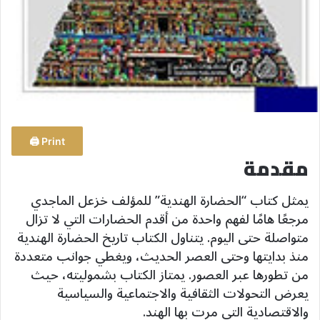
Print 🖨
مقدمة
يمثل كتاب “الحضارة الهندية” للمؤلف خزعل الماجدي
مرجعًا هامًا لفهم واحدة من أقدم الحضارات التي لا تزال
متواصلة حتى اليوم. يتناول الكتاب تاريخ الحضارة الهندية
منذ بدايتها وحتى العصر الحديث، ويغطي جوانب متعددة
من تطورها عبر العصور. يمتاز الكتاب بشموليته، حيث
يعرض التحولات الثقافية والاجتماعية والسياسية
والاقتصادية التي مرت بها الهند.