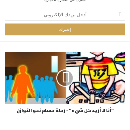
أ
د
خ
ل
ب
ر
ي
د
ك
ا
ل
إ
ل
ك
ت
ر
"أنا لا أريد كل شيء" - رحلة حسام نحو التوازن
و
ن
ي