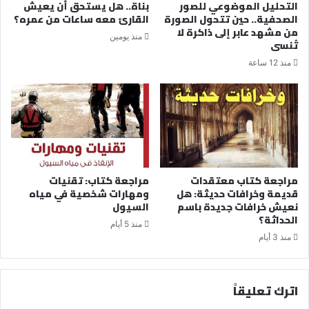
التحليل الموضوعي للصور
بناة.. هل يستحق أن يعيش
الصحفية.. حين تتحول الصورة
القارئ معه ساعات من عمره؟
من مشهد عابر إلى ذاكرة لا
منذ يومين
تُنسى
منذ 12 ساعة
مراجعة كتاب معتقدات
مراجعة كتاب: تقنيات
قديمة وخرافات حديثة: هل
ومهارات شخصية في مياه
نعيش خرافات جديدة باسم
السيول
الحداثة؟
منذ 5 أيام
منذ 3 أيام
اترك تعليقاً