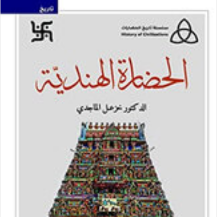
س
ل
ب
ر
ي
د
ا
إ
ل
ك
ت
ر
و
ن
ي
ا