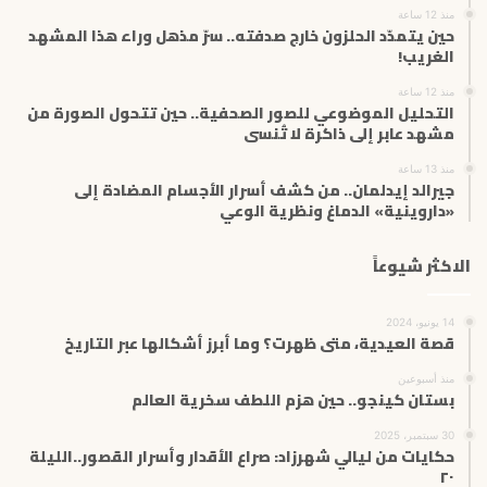
ي
منذ 12 ساعة
حين يتمدّد الحلزون خارج صدفته.. سرّ مذهل وراء هذا المشهد
الغريب!
منذ 12 ساعة
التحليل الموضوعي للصور الصحفية.. حين تتحول الصورة من
مشهد عابر إلى ذاكرة لا تُنسى
منذ 13 ساعة
جيرالد إيدلمان.. من كشف أسرار الأجسام المضادة إلى
«داروينية» الدماغ ونظرية الوعي
الاكثر شيوعاً
14 يونيو، 2024
قصة العيدية، متى ظهرت؟ وما أبرز أشكالها عبر التاريخ
منذ أسبوعين
بستان كينجو.. حين هزم اللطف سخرية العالم
30 سبتمبر، 2025
حكايات من ليالي شهرزاد: صراع الأقدار وأسرار القصور..الليلة
٢٠