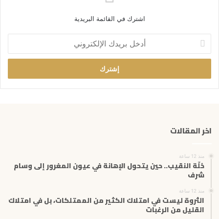
اشترك في القائمة البريدية
أ
د
خ
ل
ب
ر
ي
د
ك
اخر المقالات
ا
ل
إ
منذ 12 ساعة
ل
حُلّة النقيب.. حين يتحول الإهانة في عيون المغرور إلى وسام
ك
شرف
ت
منذ 12 ساعة
ر
الثروة ليست في امتلاك الكثير من الممتلكات، بل في امتلاك
و
القليل من الرغبات
ن