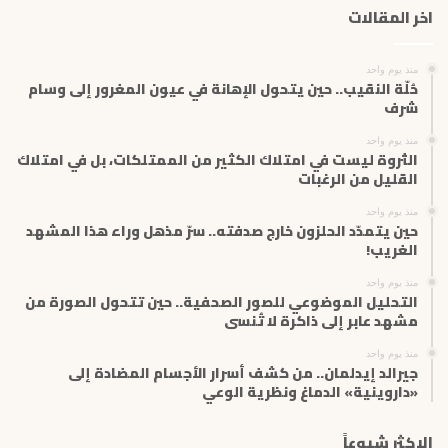
اخر المقالات
ا
ل
إ
منذ يوم واحد
ل
حُلّة النقيب.. حين يتحول الإهانة في عيون المغرور إلى وسام
ك
شرف
ت
منذ يوم واحد
ر
الثروة ليست في امتلاك الكثير من الممتلكات، بل في امتلاك
و
القليل من الرغبات
ن
ي
منذ يوم واحد
حين يتمدّد الحلزون خارج صدفته.. سرّ مذهل وراء هذا المشهد
الغريب!
منذ يوم واحد
التحليل الموضوعي للصور الصحفية.. حين تتحول الصورة من
مشهد عابر إلى ذاكرة لا تُنسى
منذ يوم واحد
جيرالد إيدلمان.. من كشف أسرار الأجسام المضادة إلى
«داروينية» الدماغ ونظرية الوعي
الاكثر شيوعاً