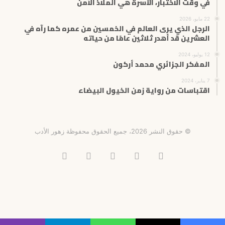
في وقت الاختبار، الأسرة هي الملاذ الآمن
22 مايو، 2026
الرجل الذي يرى العالم في الخمسين من عمره كما رآه في
العشرين قد أهدر ثلاثين عامًا من حياته
12 يوليو، 2024
المفكر الجزائري محمد أركون
7 يناير، 2024
اقتباسات من رواية زمن الخيول البيضاء
© حقوق النشر 2026، جميع الحقوق محفوظة زهور الأدب
فيسبوك
X
انستقرام
تيلقرام
‫TikTok