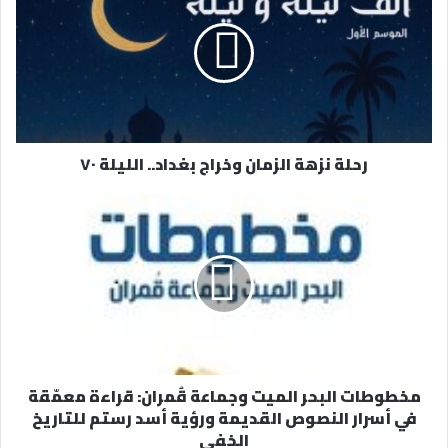
ا
ل
إ
ل
ك
ت
ر
رحلة نزهة الزمان وخراج بغداد.. الليلة ٧٠
و
ن
ي
مخطوطات البحر الميت وجماعة قُمران: قراءة معمّقة
في أسرار النصوص القديمة ورؤية أسد رستم للتاريخ
الخفي