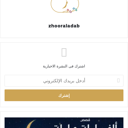
zhooraladab
اشترك فى النشرة الاخبارية
أ
د
خ
ل
ب
ر
ي
د
ك