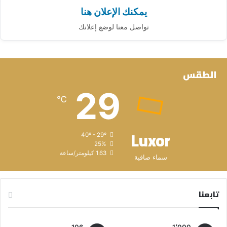
يمكنك الإعلان هنا
تواصل معنا لوضع إعلانك
الطقس
29
℃
Luxor
40º - 29º
25%
1.63 كيلومتر/ساعة
سماء صافية
تابعنا
106
1٬000