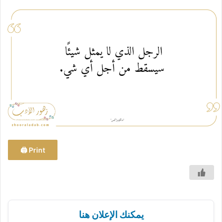
س
ل
ب
ر
ي
د
ا
إ
ل
ك
ت
ر
و
Print 🖨
ن
ي
ا
يمكنك الإعلان هنا