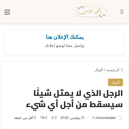
بحث عن
الق
يمكنك الإعلان هنا
تواصل معنا لوضع إعلانك
الرئيسية
/
أقوال
أقوال
الرجل الذي لا يمثل شيئًا
سيسقط من أجل أي شيء
zhooraladab
أ
21 نوفمبر، 2025
0
79
أقل من دقيقة
ر