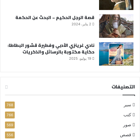
قصة الرجل الحكيم – البحث عن الحكمة
2 يناير، 2024
نادي غرينزي الأدبي وفطيرة قشور البطاطا:
حكاية مكتوبة بالرسائل والذكريات
19 يوليو، 2025
التصنيفات
سير
768
كتب
766
صور
569
قصص
556