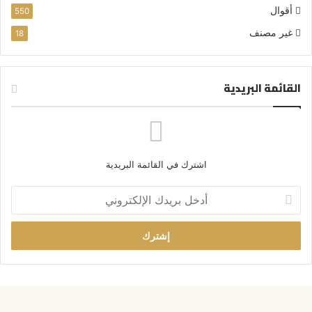
أقوال
550
غير مصنف
18
القائمة البريدية
اشترك في القائمة البريدية
أ
د
خ
ل
ب
ر
ي
د
ك