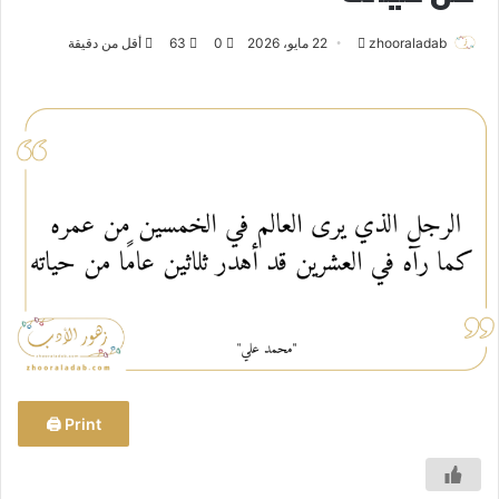
zhooraladab
أ
22 مايو، 2026
0
63
أقل من دقيقة
ر
س
ل
ب
ر
ي
د
ا
إ
ل
ك
ت
ر
و
Print 🖨
ن
ي
ا