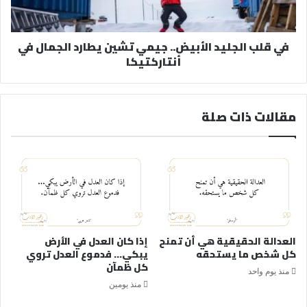
في قلب الجليد الأبيض.. جيمي تشين يطارد الجمال في
أنتاركتيكا
مقالات ذات صلة
العدالة الحقيقية هي أن تمنح
إذا كان العدل في الأرض
كل شخص ما يستحقه
يبكي… فدموع العدل تروي
كل ظمآن
منذ يوم واحد
منذ يومين