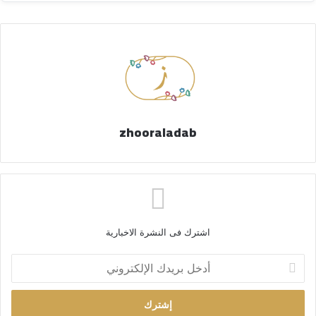
zhooraladab
اشترك فى النشرة الاخبارية
أ
د
خ
ل