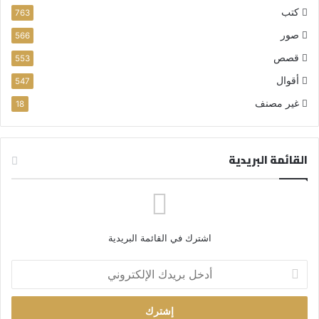
كتب
763
صور
566
قصص
553
أقوال
547
غير مصنف
18
القائمة البريدية
اشترك في القائمة البريدية
أ
د
خ
ل