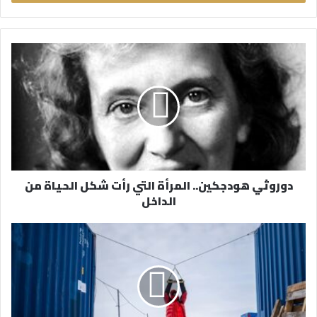
ب
ر
ي
د
ك
ا
ل
إ
ل
ك
ت
ر
دوروثي هودجكين.. المرأة التي رأت شكل الحياة من
و
الداخل
ن
ي