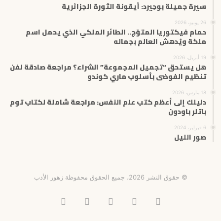
سيرة جميلة بوحِيرد: أيقونة الثورة الجزائرية
26 يونيو، 2026
حمام فيكتوريا المتوّج.. الطائر الملكي الذي يحمل اسم
ملكة ويُدهش العالم بجماله
19 أبريل، 2026
هل يستحق “تجميل المجموعة” الشراء؟ مراجعة صادقة لفن
تنظيم الفوضى بأسلوب ماري كوندو
18 مارس، 2026
دليلك إلى أعظم كتب علم النفس: مراجعة شاملة لكتاب توم
باتلر باودون
6 فبراير، 2024
صور الليل
© حقوق النشر 2026، جميع الحقوق محفوظة زهور الأدب
فيسبوك
X
انستقرام
تيلقرام
‫TikTok