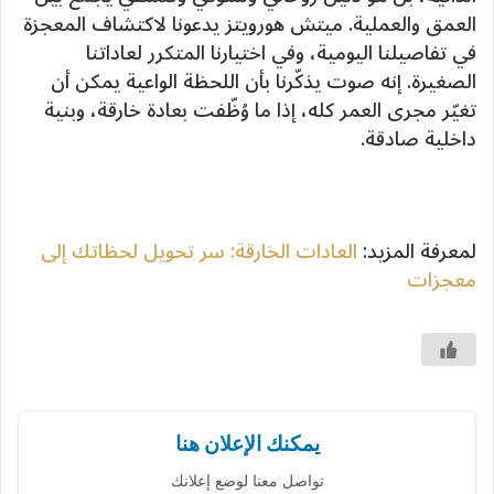
العمق والعملية. ميتش هورويتز يدعونا لاكتشاف المعجزة
في تفاصيلنا اليومية، وفي اختيارنا المتكرر لعاداتنا
الصغيرة. إنه صوت يذكّرنا بأن اللحظة الواعية يمكن أن
تغيّر مجرى العمر كله، إذا ما وُظّفت بعادة خارقة، وبنية
داخلية صادقة.
لمعرفة المزيد:
العادات الخارقة: سر تحويل لحظاتك إلى
معجزات
يمكنك الإعلان هنا
تواصل معنا لوضع إعلانك