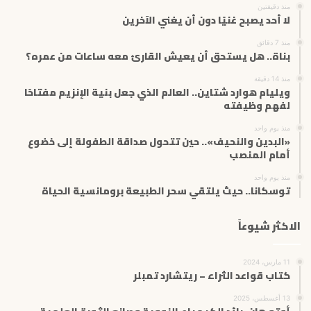
منذ دقيقتين
ل
لا أحد يصبح غنيًا دون أن يغني الآخرين
ك
ت
منذ 7 دقائق
بناة.. هل يستحق أن يعيش القارئ معه ساعات من عمره؟
ر
و
منذ 14 دقيقة
ن
ويليام هوارد شتاين.. العالم الذي جعل بنية الإنزيم مفتاحًا
ي
لفهم وظيفته
منذ يوم واحد
«البدين والنحيف».. حين تتحول صداقة الطفولة إلى خضوع
أمام المنصب
منذ يوم واحد
توسكانا.. حيث يلتقي سحر الطبيعة برومانسية الحياة
الاكثر شيوعاً
11 مارس، 2024
كتاب قواعد الثراء – ريتشارد تمبلر
13 أغسطس، 2025