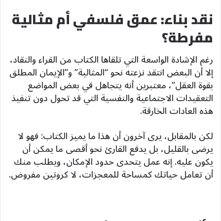
نقد بناء: عمق فلسفي أم مثالية
مفرطة؟
رغم الإشادة الواسعة التي تلقاها الكتاب من القراء والنقاد،
إلا أن البعض انتقد نزعته نحو “المثالية” و”الإيمان المطلق
بقوة العقل”، معتبرين أنه يتجاهل في بعض المواضع
التعقيدات الاجتماعية والنفسية التي قد تحول دون تنفيذ
هذه العادات الخارقة.
لكن بالمقابل، يرى آخرون أن هذا ما يميز الكتاب: فهو لا
يرضى بالقليل، بل يدفع القارئ نحو أقصى ما يمكن أن
يكون عليه. إنه عمل يتحدى حدود الإمكان، ويطلب منك
أن تعامل حياتك كمساحة للمعجزات، لا كروتين مفروض.