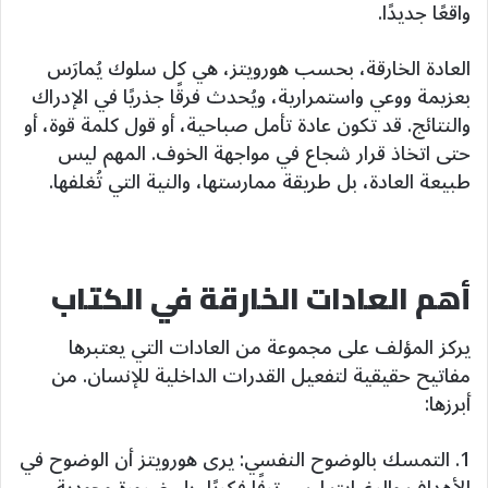
واقعًا جديدًا.
العادة الخارقة، بحسب هورويتز، هي كل سلوك يُمارَس
بعزيمة ووعي واستمرارية، ويُحدث فرقًا جذريًا في الإدراك
والنتائج. قد تكون عادة تأمل صباحية، أو قول كلمة قوة، أو
حتى اتخاذ قرار شجاع في مواجهة الخوف. المهم ليس
طبيعة العادة، بل طريقة ممارستها، والنية التي تُغلفها.
أهم العادات الخارقة في الكتاب
يركز المؤلف على مجموعة من العادات التي يعتبرها
مفاتيح حقيقية لتفعيل القدرات الداخلية للإنسان. من
أبرزها:
1. التمسك بالوضوح النفسي: يرى هورويتز أن الوضوح في