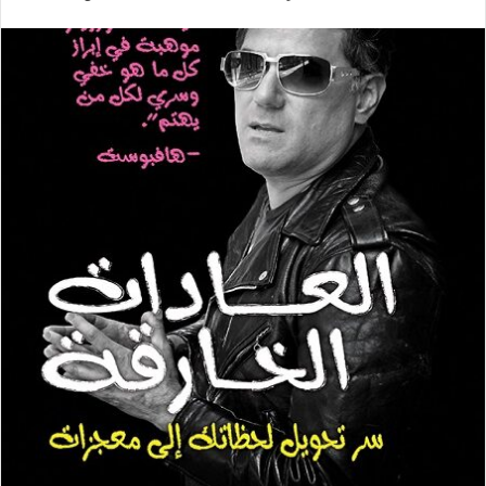
ر
س
ل
ب
ر
ي
د
ا
إ
ل
ك
ت
ر
و
ن
ي
ا