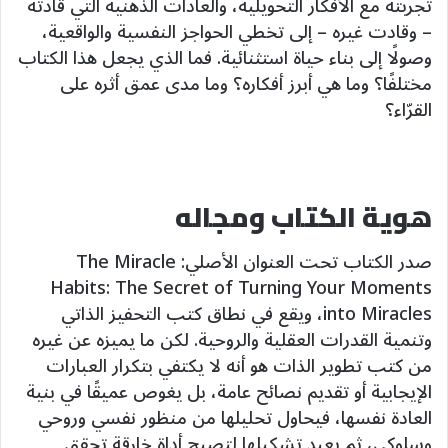
تجربته مع الأفكار التحويلية، والعادات الذهنية التي قادته
– وقادت غيره – إلى تخطي الحواجز النفسية والواقعية،
وصولًا إلى بناء حياة استثنائية. فما الذي يجعل هذا الكتاب
مختلفًا؟ وما هي أبرز أفكاره؟ وما مدى عمق أثره على
القرّاء؟
هوية الكتاب ومجاله
صدر الكتاب تحت العنوان الأصلي: The Miracle
Habits: The Secret of Turning Your Moments
into Miracles، ويقع في نطاق كتب التحفيز الذاتي
وتنمية القدرات العقلية والروحية. لكن ما يميزه عن غيره
من كتب تطوير الذات هو أنه لا يكتفي بتكرار العبارات
الإيجابية أو تقديم نصائح عامة، بل يغوص عميقًا في بنية
العادة نفسها، فيحاول تحليلها من منظور نفسي وروحي
وسلوكي، ثم يعيد تشكيلها لتصبح أداة خارقة تحقق