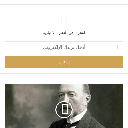
اشترك فى النشرة الاخبارية
أ
د
خ
ل
ب
ر
ي
د
ك
ا
ل
إ
ل
ك