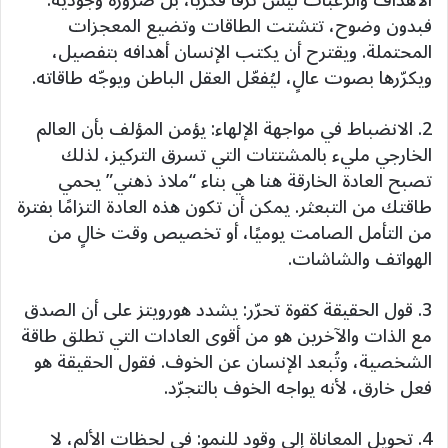
الأهداف والرغبات ليس ترفًا فكريًا، بل ضرورة وجودية.
فبدون وضوح، تتشتت الطاقات وتضيع المعجزات
المحتملة. ويقترح أن يكتب الإنسان أهدافه بتفصيل،
ويكرّرها بصوت عالٍ، ليُفعّل العقل الباطن ويوجّه طاقاته.
2. الانضباط في مواجهة الإلهاء: يؤمن المؤلف بأن العالم
الخارجي مليء بالمشتتات التي تسرق التركيز، لذلك
تصبح العادة الخارقة هنا هي بناء “ملاذ ذهني” يحمي
طاقتك من التبعثر. يمكن أن تكون هذه العادة التزامًا بفترة
من التأمل الصامت يوميًا، أو تخصيص وقت خالٍ من
الهواتف والشاشات.
3. قول الحقيقة كقوة تحرّر: يشدد هورويتز على أن الصدق
مع الذات والآخرين هو من أقوى العادات التي تطلق طاقة
الشخصية، وتُبعد الإنسان عن الخوف. فقول الحقيقة هو
فعل خارق، لأنه يواجه الخوف بالتجرّد.
4. تحويل المعاناة إلى وقود للنمو: في لحظات الألم، لا