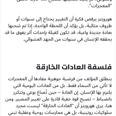
“المعجزات”.
هورويتز يرفض فكرة أن التغيير يحتاج إلى سنوات أو
ظروف مثالية، بل يؤكد أن اللحظة الواحدة، إذا تم شحنها
بعادة جديدة واعية، قد تكون كفيلة بإحداث أثر يفوق ما قد
يحققه الإنسان في سنوات من الجهد العشوائي.
فلسفة العادات الخارقة
ينطلق المؤلف من فرضية جوهرية مفادها أن المعجزات
لا تأتي من السماء فقط، بل من العادات اليومية التي
يلتزم بها الإنسان. إن العادة – حين تُصاغ بوعي وتتكرر
بانضباط – تصبح قوة خفية قادرة على تغيير المصير. ومن
هنا، يرى هورويتز أن “العادات الخارقة” ليست مجرد
سلوكيات روتينية، بل هي ممارسات روحية وعقلية تبني