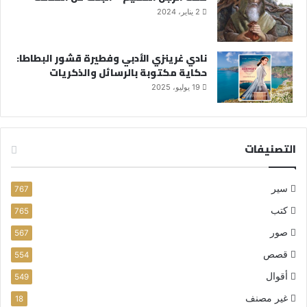
2 يناير، 2024
نادي غرينزي الأدبي وفطيرة قشور البطاطا:
حكاية مكتوبة بالرسائل والذكريات
19 يوليو، 2025
التصنيفات
سير
767
كتب
765
صور
567
قصص
554
أقوال
549
غير مصنف
18