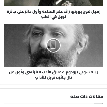
ت
ر
إميل فون بهرنغ: رائد علم المناعة وأول حائز على جائزة
و
نوبل في الطب
ن
ي
رينه سولي برودوم: عملاق الأدب الفرنسي وأول من
نال جائزة نوبل للآداب
مقالات ذات صلة