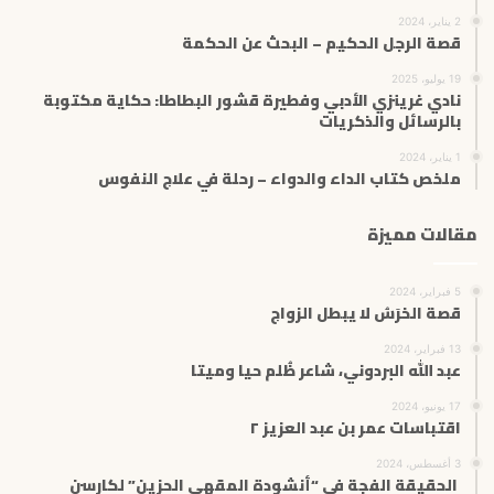
2 يناير، 2024
قصة الرجل الحكيم – البحث عن الحكمة
19 يوليو، 2025
نادي غرينزي الأدبي وفطيرة قشور البطاطا: حكاية مكتوبة
بالرسائل والذكريات
1 يناير، 2024
ملخص كتاب الداء والدواء – رحلة في علاج النفوس
مقالات مميزة
5 فبراير، 2024
قصة الخرَسُ لا يبطل الزواج
13 فبراير، 2024
عبد الله البردوني، شاعر ظُلم حيا وميتا
17 يونيو، 2024
اقتباسات عمر بن عبد العزيز ٢
3 أغسطس، 2024
الحقيقة الفجة في “أنشودة المقهى الحزين” لكارسن