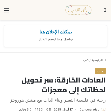
بحث عن
الق
يمكنك الإعلان هنا
تواصل معنا لوضع إعلانك
الرئيسية
/
كتب
كتب
العادات الخارقة: سر تحويل
لحظاتك إلى معجزات
رحلة في فلسفة التغيير وبناء الذات مع ميتش هورويتز
zhooraladab
أ
17 أبريل، 2025
0
145
3 دقائق