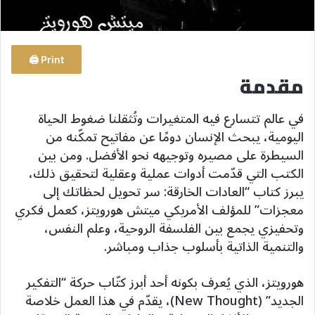
Print 🖨
مقدمة
في عالم تتسارع فيه المتغيرات وتُثقلنا ضغوط الحياة
اليومية، يبحث الإنسان دومًا عن مفاتيح تمكّنه من
السيطرة على مصيره وتوجيهه نحو الأفضل. ومن بين
الكتب التي قدّمت أدوات عملية وعقلية لتحقيق ذلك،
يبرز كتاب “العادات الخارقة: سر تحويل لحظاتك إلى
معجزات” للمؤلف الأمريكي ميتش هورويتز، كعمل فكري
وتحفيزي يجمع بين الفلسفة الروحية، وعلم النفس،
والتنمية الذاتية بأسلوب جذاب ومباشر.
هورويتز، الذي يُعرف بكونه أحد أبرز كتّاب حركة “التفكير
الجديد” (New Thought)، يقدّم في هذا العمل خلاصة