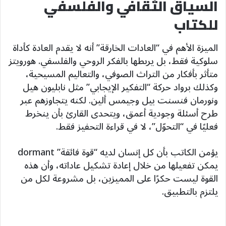
السياق الثقافي والفلسفي
للكتاب
الميزة الأهم في “العادات الخارقة” أنه لا يقدم العادة كأداة
سلوكية فقط، بل يربطها بالفكر الروحي والفلسفي. هورويتز
متأثر بأفكار من التراث الصوفي، والتعاليم المسيحية،
وكذلك برواد حركة “التفكير الإيجابي” مثل نابليون هيل
ونورمان فنسنت بيل وجيمس ألين. لكنه يتجاوزهم عبر
طرح أسئلة وجودية أعمق، ويتحدى القارئ بأن ينخرط
فعليًا في “التحوّل”، لا في قراءة التحفيز فقط.
يؤمن الكاتب بأن كل إنسان لديه “قوة فائقة” dormant
يمكن تفعيلها من خلال إعادة تشكيل عاداته، وأن هذه
القوة ليست حكرًا على المميزين، بل مشروعة لكل من
يلتزم بالتطبيق.