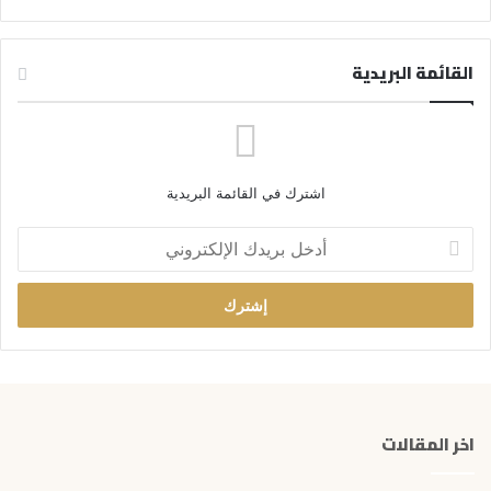
القائمة البريدية
اشترك في القائمة البريدية
أ
د
خ
ل
ب
ر
ي
د
ك
اخر المقالات
ا
ل
إ