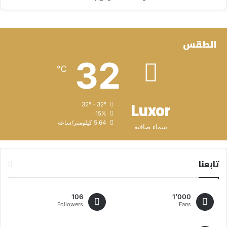
الطقس
32
℃
Luxor
32º - 32º
15%
5.64 كيلومتر/ساعة
سماء صافية
تابعنا
106
1٬000
Followers
Fans