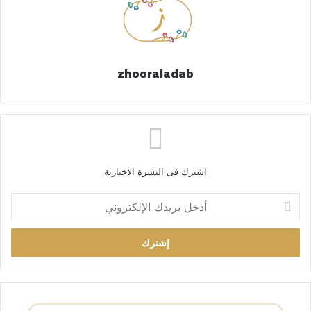
zhooraladab
اشترك فى النشرة الاخبارية
أ
د
خ
ل
ب
ر
ي
د