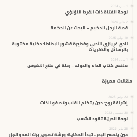
1 يناير، 2024
لوحة الفتاة ذات القرط اللؤلؤي
2 يناير، 2024
قصة الرجل الحكيم – البحث عن الحكمة
19 يوليو، 2025
نادي غرينزي الأدبي وفطيرة قشور البطاطا: حكاية مكتوبة
بالرسائل والذكريات
1 يناير، 2024
ملخص كتاب الداء والدواء – رحلة في علاج النفوس
مقالات مميزة
23 يونيو، 2025
إشراقة روح: حين يتكلم القلب وتصفو الذات
30 ديسمبر، 2023
لوحة الحريّة تقود الشعب
28 مايو، 2026
حين ينحسر البحر.. تبدأ الحكاية: ورشة تصوير برك المد والجزر