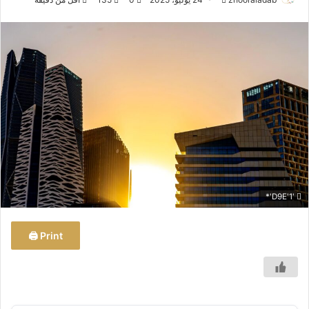
ر
س
ل
ب
ر
ي
د
ا
إ
ل
ك
'D9E'1'*
ت
ر
و
Print 🖨
ن
ي
ا