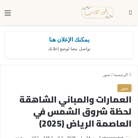
بحث عن
الق
يمكنك الإعلان هنا
تواصل معنا لوضع إعلانك
الرئيسية
/
صور
صور
العمارات والمباني الشاهقة
لحظة شروق الشمس في
العاصمة الرياض (2025)
zhooraladab
أ
24 يوليو، 2025
0
135
أقل من دقيقة