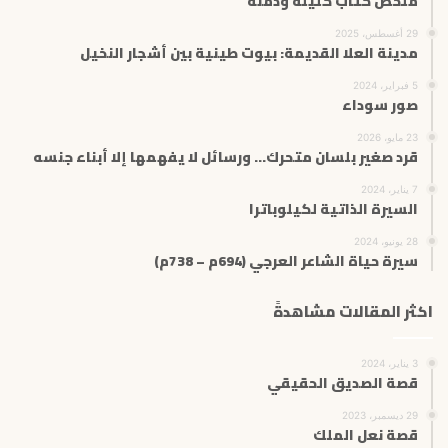
ملخص كتاب كليلة ودمنة
29 أغسطس، 2025
مدينة العلا القديمة: بيوت طينية بين أشجار النخيل
5 فبراير، 2024
صور سوداء
23 مايو، 2026
قرد صغير بلسان متحرك… ورسائل لا يفهمها إلا أبناء جنسه
7 يناير، 2024
السيرة الذاتية لكيلوباترا
28 يونيو، 2024
سيرة حياة الشاعر العرجي (694م – 738م)
اكثر المقالات مشاهدةً
3 يناير، 2024
قصة الصديق الحقيقي
29 ديسمبر، 2023
قصة نعل الملك