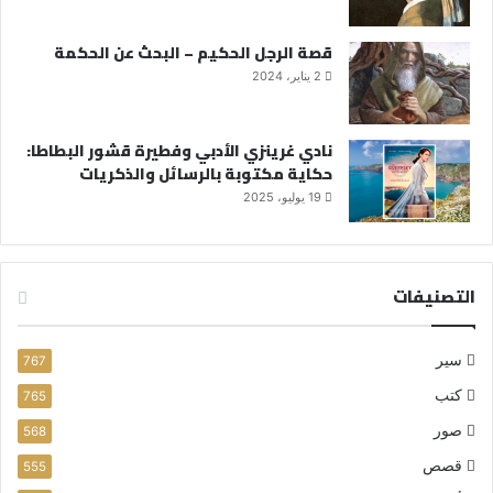
قصة الرجل الحكيم – البحث عن الحكمة
2 يناير، 2024
نادي غرينزي الأدبي وفطيرة قشور البطاطا:
حكاية مكتوبة بالرسائل والذكريات
19 يوليو، 2025
التصنيفات
سير
767
كتب
765
صور
568
قصص
555