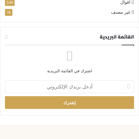
أقوال
549
غير مصنف
18
القائمة البريدية
اشترك في القائمة البريدية
أ
د
خ
ل
ب
ر
ي
د
ك