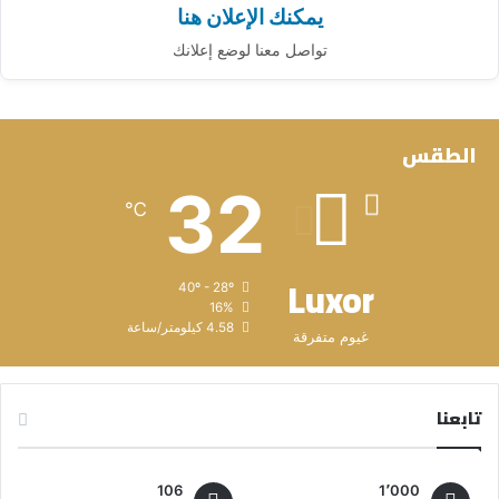
يمكنك الإعلان هنا
تواصل معنا لوضع إعلانك
الطقس
32
℃
Luxor
40º - 28º
16%
4.58 كيلومتر/ساعة
غيوم متفرقة
تابعنا
106
1٬000