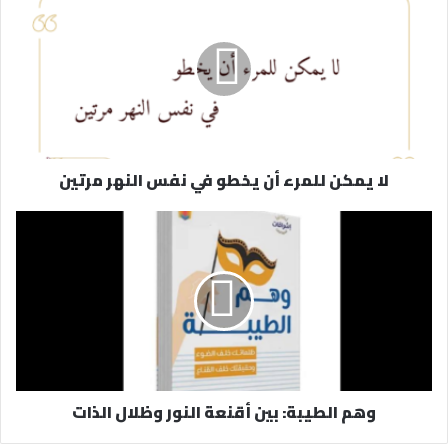
ك
ا
ل
إ
ل
ك
ت
ر
لا يمكن للمرء أن يخطو في نفس النهر مرتين
و
ن
ي
وهم الطيبة: بين أقنعة النور وظلال الذات