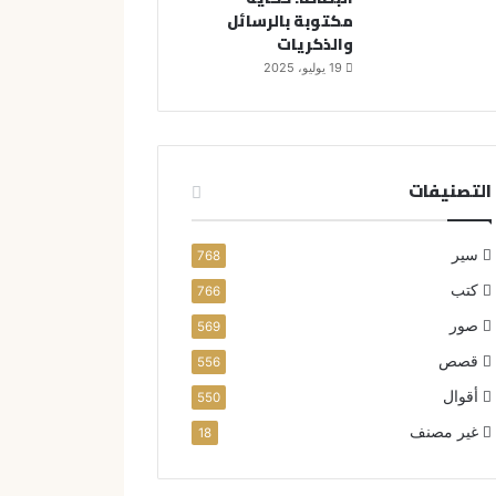
مكتوبة بالرسائل
والذكريات
19 يوليو، 2025
التصنيفات
سير
768
كتب
766
صور
569
قصص
556
أقوال
550
غير مصنف
18