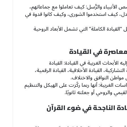
ص الأنبياء والرُّسل: كيف تعاملوا مع جماعاتهم،
عدل، كيف استخدموا الشورى، وكيف كانوا قدوة في
 “القيادة الكاملة” التي تشمل الأبعاد الروحية
 الأبحاث الغربية في القيادة: القيادة
 التشاركية، القيادة الأخلاقية، القيادة الرقمية،
ّن مواطن التوافق والاختلاف.
ات الغربية: أنها ربما ركّزت على الهيكل والتنظيم
قيمي والروحي أو جعلته ثانويًا.
يادة الناجحة في ضوء القرآن