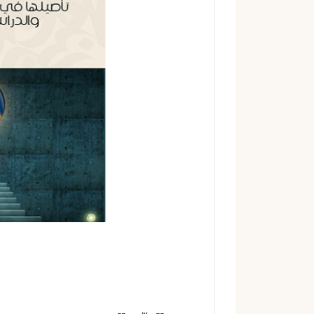
إ
ل
ك
ت
ر
و
ن
ي
ا