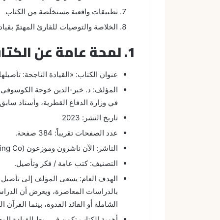
تطبيقات واقعية مستخلَصة من الكتاب
الخلاصة والتوصيات للقارئ المهتمّ بقياد
1. لمحة عامة عن الكتاب
عنوان الكتاب: «القيادة الناجحة: تأصيله
المؤلف: د. خير-الدين خوجة الكوسوفي، 
في وزارة الدفاع القطرية، وأستاذ سابق
تاريخ النشر: 2023
عدد الصفحات تقريباً: 384 صفحة.
الناشر: الآن ناشرون وموزعون (Alaan Publishing Co.).
التصنيف: كتب عامة / فكر وتأصيل.
الهدف العام: يسعى المؤلف إلى تأصيل عل
بالدراسات المعاصرة، ويعرض أن الدراسا
الشاملة أو القائد القدوة، بينما القرآن ا
أهمية الكتاب تكمن في ربط القيادة المعا