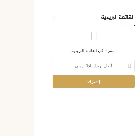
القائمة البريدية
اشترك في القائمة البريدية
أ
د
خ
ل
ب
ر
ي
د
ك
ا
ل
إ