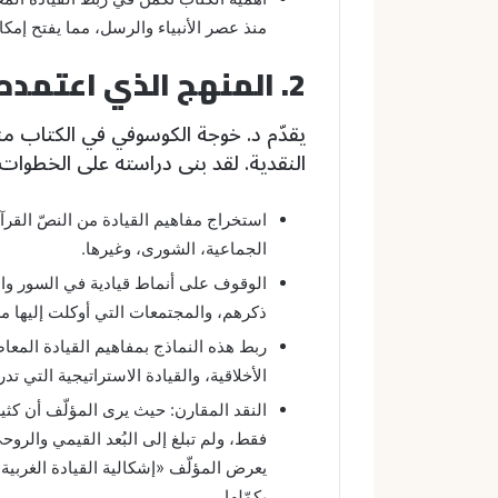
منذ عصر الأنبياء والرسل، مما يفتح إمكا
2. المنهج الذي اعتمده المؤلّف
يقدّم د. خوجة الكوسوفي في الكتاب منه
النقدية. لقد بنى دراسته على الخطوات الت
استخراج مفاهيم القيادة من النصّ القرآني
الجماعية، الشورى، وغيرها.
الوقوف على أنماط قيادية في السور والقص
ذكرهم، والمجتمعات التي أوكلت إليها م
ربط هذه النماذج بمفاهيم القيادة المعاصر
الأخلاقية، والقيادة الاستراتيجية التي تد
النقد المقارن: حيث يرى المؤلّف أن كثير
فقط، ولم تبلغ إلى البُعد القيمي والروح
يعرض المؤلّف «إشكالية القيادة الغربية»
يكمّلها.