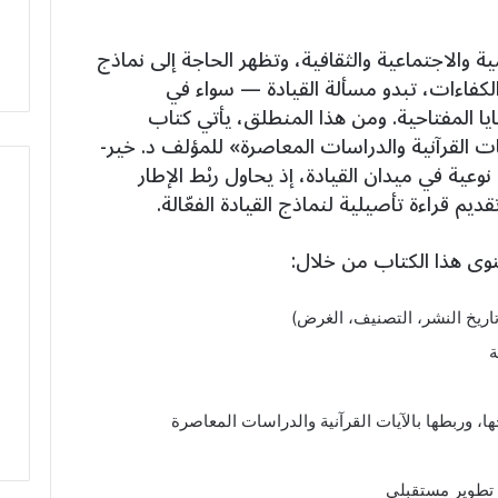
 والاجتماعية والثقافية، وتظهر الحاجة إلى نماذج
ء الكفاءات، تبدو مسألة القيادة — سواء في
 المفتاحية. ومن هذا المنطلق، يأتي كتاب
ات القرآنية والدراسات المعاصرة» للمؤلف د. خير-
كوسوفي (2023) كإضافة نوعية في ميدان القيادة، إذ يحاول ربْط الإطار
ديم قراءة تأصيلية لنماذج القيادة الفعّالة.
ى هذا الكتاب من خلال:
ريخ النشر، التصنيف، الغرض)
ة
ها، وربطها بالآيات القرآنية والدراسات المعاصرة
ا تطوير مستقبلي