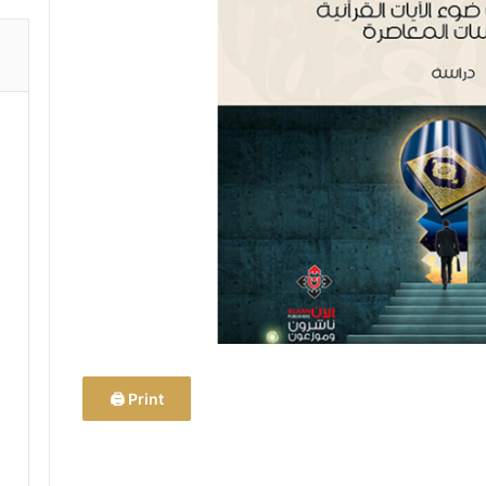
Print 🖨