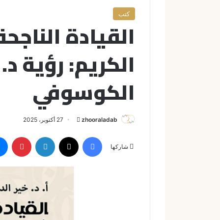
كتب
القيادة الناجح
الكريم: رؤية د. 
الكوسوفي
zhooraladab
أ
27 أكتوبر، 2025
ر
فيسبوك
X
لينكدإن
بينتيريست
س
شاركها
ل
ب
ر
ي
د
ا