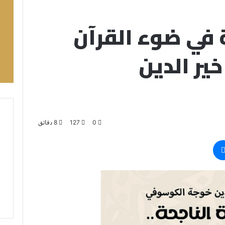
ة في ضوء القرآن
خير الدين
0
127
8 دقائق
ماسنجر