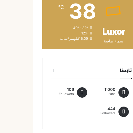
38
℃
Luxor
40º - 32º
12%
5.09 كيلومتر/ساعة
سماء صافية
تابعنا
106
1٬000
Followers
Fans
444
Followers