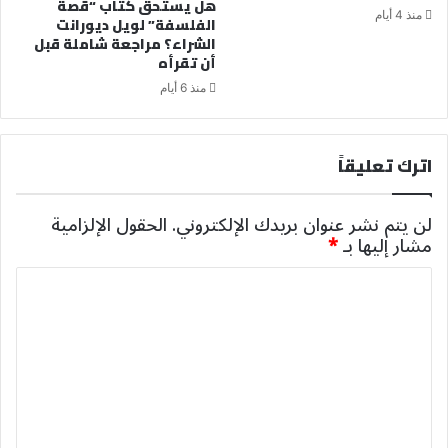
هل يستحق كتاب “قصة
منذ 4 أيام
الفلسفة” لويل ديورانت
الشراء؟ مراجعة شاملة قبل
أن تقرأه
منذ 6 أيام
اترك تعليقاً
لن يتم نشر عنوان بريدك الإلكتروني.
الحقول الإلزامية
مشار إليها بـ
*
ا
ل
ت
ع
ل
ي