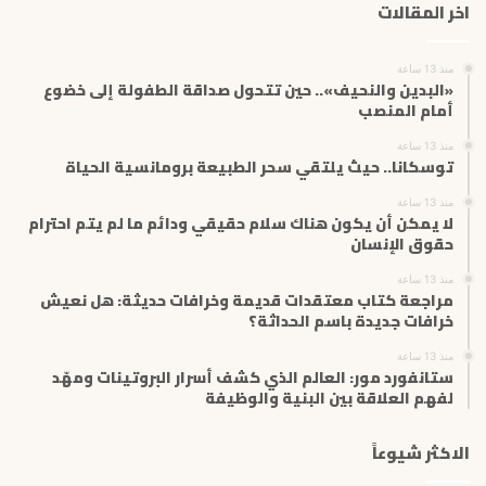
اخر المقالات
ا
ل
إ
منذ 13 ساعة
ل
«البدين والنحيف».. حين تتحول صداقة الطفولة إلى خضوع
ك
أمام المنصب
ت
منذ 13 ساعة
ر
توسكانا.. حيث يلتقي سحر الطبيعة برومانسية الحياة
و
ن
منذ 13 ساعة
ي
لا يمكن أن يكون هناك سلام حقيقي ودائم ما لم يتم احترام
حقوق الإنسان
منذ 13 ساعة
مراجعة كتاب معتقدات قديمة وخرافات حديثة: هل نعيش
خرافات جديدة باسم الحداثة؟
منذ 13 ساعة
ستانفورد مور: العالم الذي كشف أسرار البروتينات ومهّد
لفهم العلاقة بين البنية والوظيفة
الاكثر شيوعاً