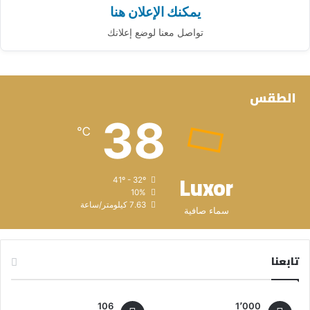
يمكنك الإعلان هنا
تواصل معنا لوضع إعلانك
الطقس
38
℃
Luxor
41º - 32º
10%
7.63 كيلومتر/ساعة
سماء صافية
تابعنا
106
1٬000