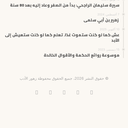
سيرة سليمان الراجحي: بدأ من الصفر وعاد إليه بعد 80 سنة
7 أغسطس، 2024
زهير بن أبي سلمى
10 أكتوبر، 2025
عش كما لو كنت ستموت غدًا. تعلم كما لو كنت ستعيش إلى
الأبد
15 ديسمبر، 2023
موسوعة روائع الحكمة والأقوال الخالدة
© حقوق النشر 2026، جميع الحقوق محفوظة زهور الأدب
فيسبوك
X
انستقرام
تيلقرام
‫TikTok