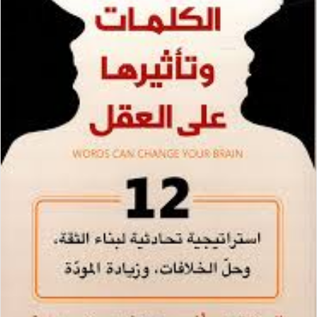
ب
ر
ي
د
ا
إ
ل
ك
ت
ر
و
ن
ي
ا