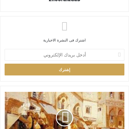
اشترك فى النشرة الاخبارية
أ
د
خ
ل
ب
ر
ي
د
ك
ا
ل
إ
ل