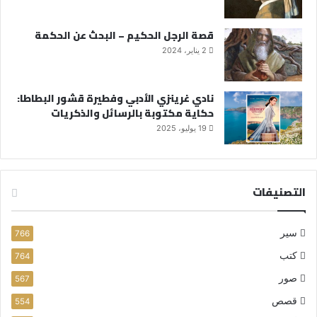
قصة الرجل الحكيم – البحث عن الحكمة
2 يناير، 2024
نادي غرينزي الأدبي وفطيرة قشور البطاطا:
حكاية مكتوبة بالرسائل والذكريات
19 يوليو، 2025
التصنيفات
سير
766
كتب
764
صور
567
قصص
554