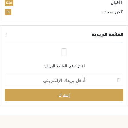
أقوال
548
غير مصنف
18
القائمة البريدية
اشترك في القائمة البريدية
أ
د
خ
ل
ب
ر
ي
د
ك