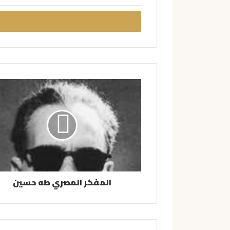
د
خ
ل
ب
ر
ي
د
ك
ا
ل
إ
ل
ك
ت
ر
و
ن
المفكر المصري طه حسين
ي