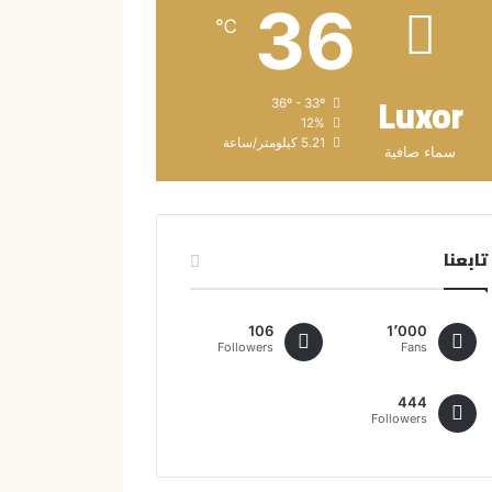
36
℃
Luxor
36º - 33º
12%
5.21 كيلومتر/ساعة
سماء صافية
تابعنا
106
1٬000
Followers
Fans
444
Followers