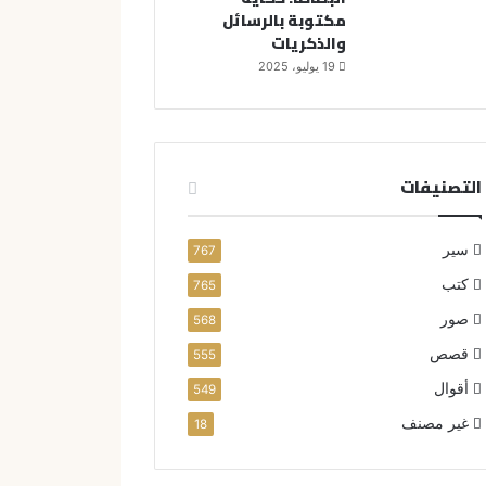
مكتوبة بالرسائل
والذكريات
19 يوليو، 2025
التصنيفات
سير
767
كتب
765
صور
568
قصص
555
أقوال
549
غير مصنف
18