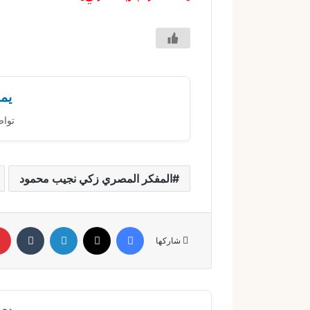
يمك
تواص
المفكر المصري زكي نجيب محمود
فيسبوك
X
لينكدإن
‏Tumblr
شاركها
يمك