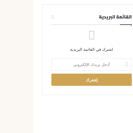
القائمة البريدية
اشترك في القائمة البريدية
أ
د
خ
ل
ب
ر
ي
د
ك
ا
ل
إ