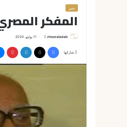
سير
المفكر المصري
zhooraladab
أ
11 يوليو، 2024
ر
فيسبوك
X
لينكدإن
بينتيريست
س
شاركها
ل
ب
ر
ي
د
ا
إ
ل
ك
ت
ر