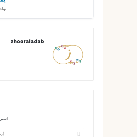
تواص
zhooraladab
اشترك
أ