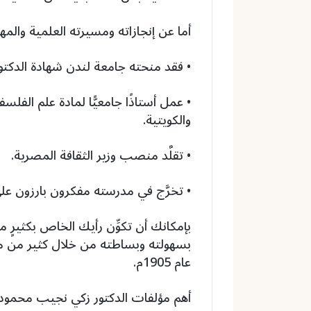
أما عن إنجازاته ومسيرته العلمية والمهن
• فقد منحته جامعة لندن شهادة الدكتوراه 
• عمل أستاذًا جامعيًّا لمادة علم الفل
والكويتية.
• تقلَّد منصب وزير الثقافة المصرية.
• تخرَّج في مدرسته مفكرون بارزون على
بإمكانك أن تكوِّن رأيك الخاص بكثيرٍ م
بسهولته وبساطته من خلال كثير من مؤ
عام 1905م.
أهم مؤلفات الدكتور زكي نجيب محمود