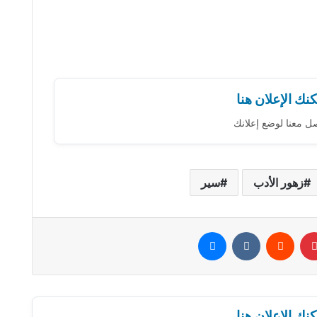
نك الإعلان هنا
ل معنا لوضع إعلانك
زهور الأدب
سير
بينتيريست
‏Reddit
‏VKontakte
ماسنجر
نك الإعلان هنا