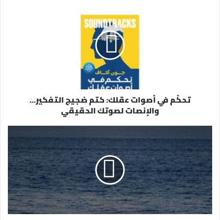
د
ك
ا
ل
إ
ل
ك
ت
ر
تحكّم في أصوات عقلك: كتم ضجيج التفكير…
و
والإنصات لصوتك الحقيقي
ن
ي