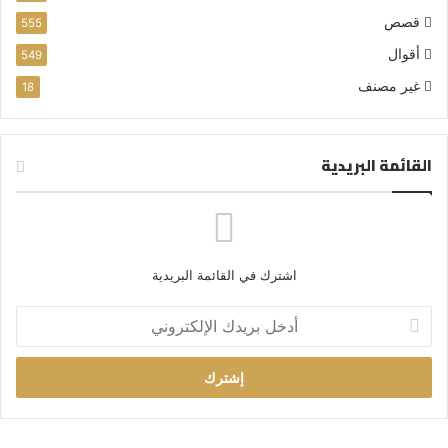
قصص
555
أقوال
549
غير مصنف
18
القائمة البريدية
اشترك في القائمة البريدية
أ
د
خ
ل
ب
ر
ي