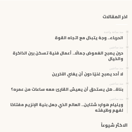
د
ك
اخر المقالات
ا
ل
إ
منذ ساعة واحدة
ل
الحرباء.. وجهٌ يتبدّل مع اتجاه القوة
ك
ت
منذ ساعتين
حين يصبح الغموض جمالًا.. أعمال فنية تسكن بين الذاكرة
ر
والخيال
و
ن
منذ ساعتين
ي
لا أحد يصبح غنيًا دون أن يغني الآخرين
منذ ساعتين
بناة.. هل يستحق أن يعيش القارئ معه ساعات من عمره؟
منذ ساعتين
ويليام هوارد شتاين.. العالم الذي جعل بنية الإنزيم مفتاحًا
لفهم وظيفته
الاكثر شيوعاً