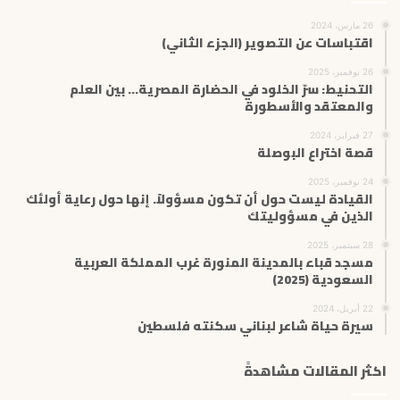
26 مارس، 2024
اقتباسات عن التصوير (الجزء الثاني)
26 نوفمبر، 2025
التحنيط: سرّ الخلود في الحضارة المصرية… بين العلم
والمعتقد والأسطورة
27 فبراير، 2024
قصة اختراع البوصلة
24 نوفمبر، 2025
القيادة ليست حول أن تكون مسؤولاً. إنها حول رعاية أولئك
الذين في مسؤوليتك
28 سبتمبر، 2025
مسجد قباء بالمدينة المنورة غرب المملكة العربية
السعودية (2025)
22 أبريل، 2024
سيرة حياة شاعر لبناني سكنته فلسطين
اكثر المقالات مشاهدةً