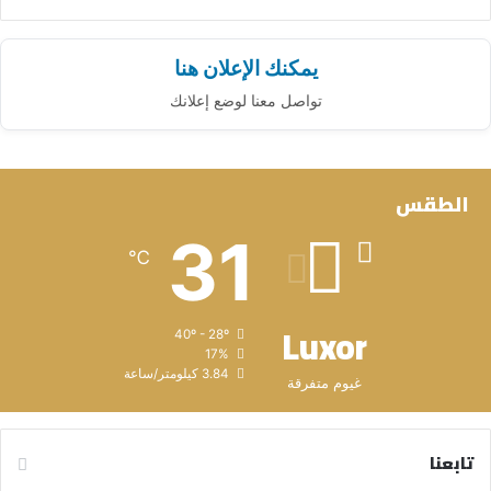
يمكنك الإعلان هنا
تواصل معنا لوضع إعلانك
الطقس
31
℃
Luxor
40º - 28º
17%
3.84 كيلومتر/ساعة
غيوم متفرقة
تابعنا