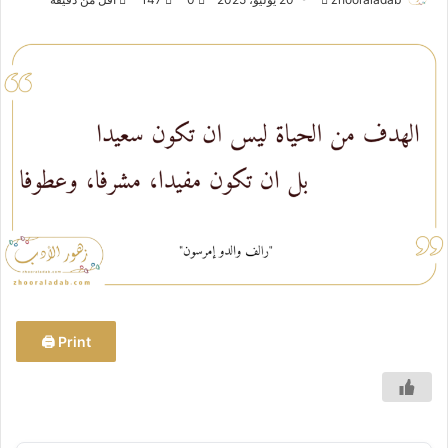
ر
س
ل
ب
ر
ي
د
ا
إ
ل
ك
ت
ر
و
Print 🖨
ن
ي
ا