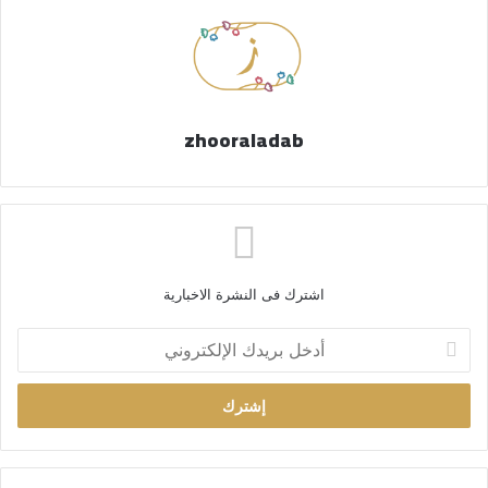
zhooraladab
اشترك فى النشرة الاخبارية
أ
د
خ
ل
ب
ر
ي