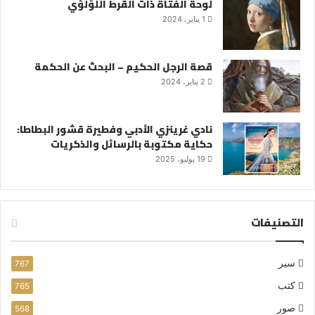
لوحة الفتاة ذات القرط اللؤلؤي
1 يناير، 2024
قصة الرجل الحكيم – البحث عن الحكمة
2 يناير، 2024
نادي غرينزي الأدبي وفطيرة قشور البطاطا:
حكاية مكتوبة بالرسائل والذكريات
19 يوليو، 2025
التصنيفات
سير
767
كتب
765
صور
568