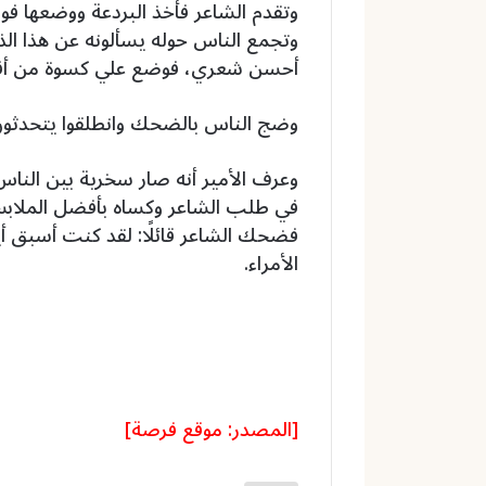
وتقدم الشاعر فأخذ البردعة ووضعها ف
وتجمع الناس حوله يسألونه عن هذا ا
أحسن شعري، فوضع علي كسوة من أف
وضج الناس بالضحك وانطلقوا يتحدثون ب
وعرف الأمير أنه صار سخرية بين النا
في طلب الشاعر وكساه بأفضل الملابس 
فضحك الشاعر قائلًا: لقد كنت أسبق أي
الأمراء.
[المصدر: موقع فرصة]