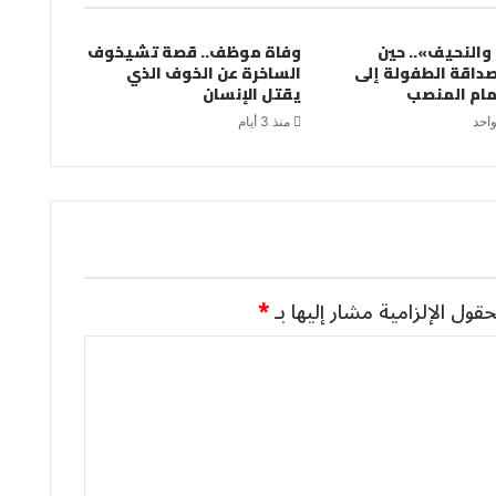
 والنحيف».. حين
وفاة موظف.. قصة تشيخوف
داقة الطفولة إلى
الساخرة عن الخوف الذي
ام المنصب
يقتل الإنسان
واحد
منذ 3 أيام
حقول الإلزامية مشار إليها بـ
*