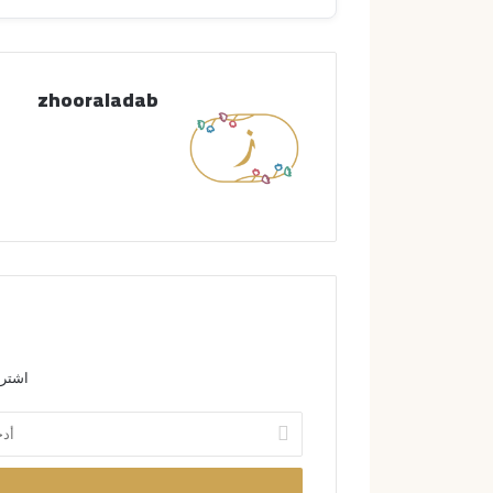
zhooraladab
اشترك
أ
د
خ
ل