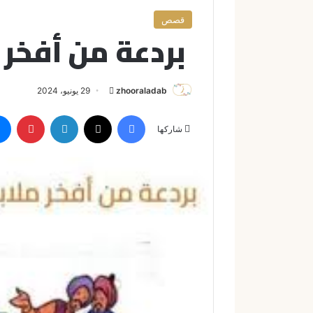
قصص
بردعة من أفخر 
zhooraladab
أ
29 يونيو، 2024
ر
فيسبوك
X
لينكدإن
بينتيريست
س
شاركها
ل
ب
ر
ي
د
ا
إ
ل
ك
ت
ر