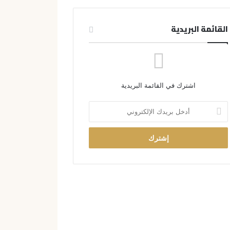
القائمة البريدية
اشترك في القائمة البريدية
أ
د
خ
ل
ب
ر
ي
د
ك
ا
ل
إ