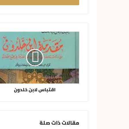
ب
ر
ي
د
ك
ا
ل
إ
ل
ك
ت
ر
و
ن
اقتباس لابن خلدون
ي
مقالات ذات صلة