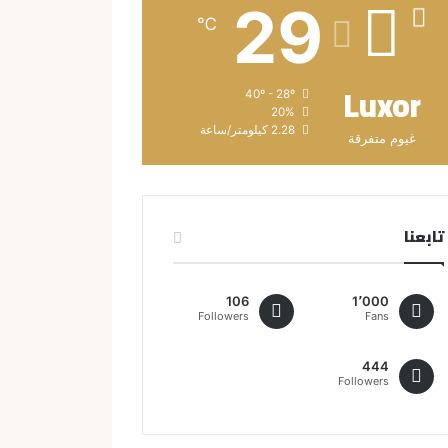
29
℃
Luxor
40º - 28º
20%
2.28 كيلومتر/ساعة
غيوم متفرقة
تابعنا
106
1٬000
Followers
Fans
444
Followers