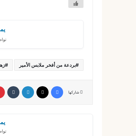
يمك
تواص
بردعة من أفخر ملابس الأمير
زهو
فيسبوك
X
لينكدإن
‏Tumblr
شاركها
يمك
تواص