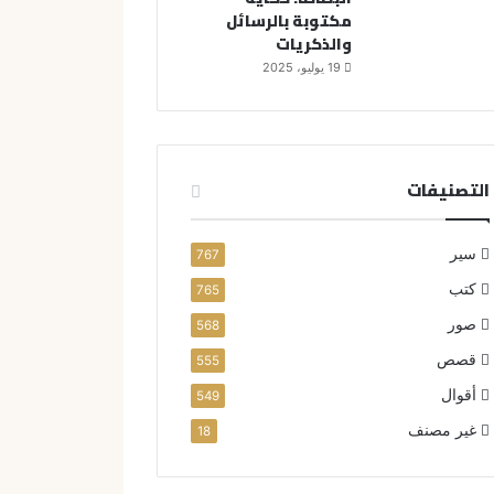
مكتوبة بالرسائل
والذكريات
19 يوليو، 2025
التصنيفات
سير
767
كتب
765
صور
568
قصص
555
أقوال
549
غير مصنف
18