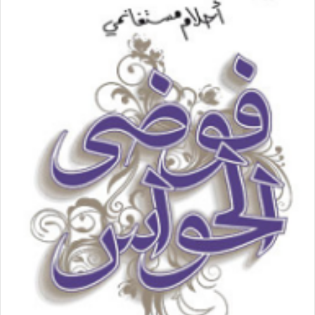
ب
ر
ي
د
ا
إ
ل
ك
ت
ر
و
ن
ي
ا