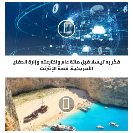
د
ك
ا
ل
إ
ل
ك
ت
ر
فكّر به تيسلا قبل مائة عام واخترعته وزارة الدفاع
و
الأمريكية، قصة الإنترنت
ن
ي