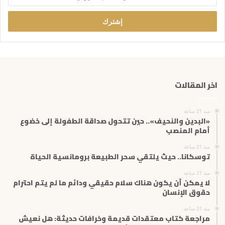
د
خ
ل
ب
ر
ي
د
ك
اخر المقالات
ا
ل
إ
منذ 21 ساعة
ل
«البدين والنحيف».. حين تتحول صداقة الطفولة إلى خضوع
ك
أمام المنصب
ت
منذ 21 ساعة
ر
توسكانا.. حيث يلتقي سحر الطبيعة برومانسية الحياة
و
ن
منذ 21 ساعة
ي
لا يمكن أن يكون هناك سلام حقيقي ودائم ما لم يتم احترام
حقوق الإنسان
منذ 21 ساعة
مراجعة كتاب معتقدات قديمة وخرافات حديثة: هل نعيش