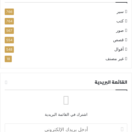
سير
766
كتب
764
صور
567
قصص
554
أقوال
548
غير مصنف
18
القائمة البريدية
اشترك في القائمة البريدية
أ