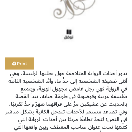
Print 🖨
تدور أحداث الرواية المتلاحقة حول بطلتها الرئيسة، وهي
أنثى ضعيفة الشخصىة إلى حدٍّ ما، وأمَّا الشخصية الثانية
في الرواية فهي رجل غامض مجهول الهوية، ويتمتع
بفلسفة غريبة وفوضوية في طريقة حياته، تبدأ القصة
بالحديث عن عشيقين مرَّ على فراقهما شهرٌ واحدٌ تقريبًا،
وفي تصاعد مستمر للأحداث تتدخل الكاتبة بشكل مباشر
في النص؛ لتجدَ تطابقًا مريبًا بين أحداث الرواية التي
كتبتها تحت عنوان صاحب المعطف وبين واقعها التي