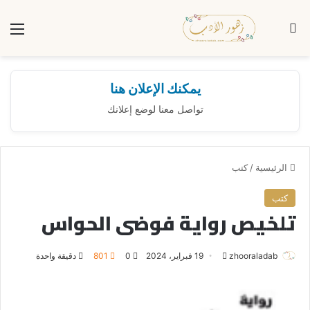
بحث عن
الق
يمكنك الإعلان هنا
تواصل معنا لوضع إعلانك
الرئيسية
/
كتب
كتب
تلخيص رواية فوضى الحواس
zhooraladab
أ
19 فبراير، 2024
0
801
دقيقة واحدة
ر
س
ل