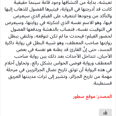
تعيشه، بدايةً من اكتشافها وجود قاعة سينما حقيقية
كانت قد أدرجتها في الرواية، فيثيرها الفضول للذهاب إليها
والتأكد من وجودها لتتعرف على الفيلم الذي سيعرض
فيها، وهو الاسم نفسه الذي ابتكرته في روايتها، وسيعرض
في التوقيت نفسه، فتصاب بالدهشة ويدفعها الفضول
لحضور الفيلم؛ فيحدث ما لم تكن تتوقعه، وتلتقي ببطل
روايتها صاحب المعطف، وهو شبيه البطل في رواية ذاكرة
الجسد، حتى إنَّ القارئ قد يظنه هو نفسه في بعض
الأحيان، تتداخل الأحداث بعد ذلك بين رواية صاحب
المعطف ورواية فوضى الحواس بشكل رائع، وتحاول أحلام
في هذه الرواية أن توثق تاريخ نضال الجزائريين في مرحلة
مهمة من تاريخ الجزائر، وتشير إلى تراث مدينتها العريق
قسنطينة.
المصدر: موقع سطور