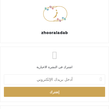
zhooraladab
اشترك فى النشرة الاخبارية
أ
د
خ
ل
ب
ر
ي