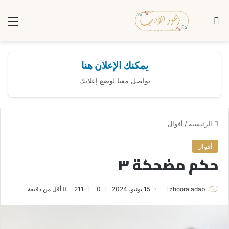
بحث عن
الق
يمكنك الإعلان هنا
تواصل معنا لوضع إعلانك
الرئيسية
/
أقوال
أقوال
حكم مضحكة ٣
zhooraladab
أ
15 يونيو، 2024
0
211
أقل من دقيقة
ر
س
ل