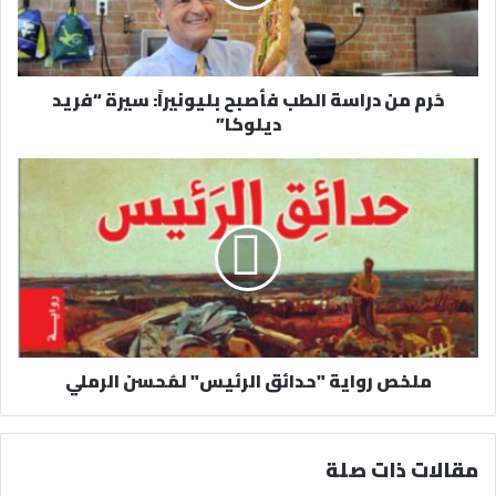
ل
ك
ت
ر
حُرم من دراسة الطب فأصبح بليونيراً: سيرة “فريد
و
ديلوكا”
ن
ي
ملخص رواية "حدائق الرئيس" لمُحسن الرملي
مقالات ذات صلة