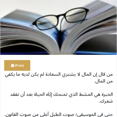
ب
ر
ي
د
ا
إ
ل
ك
ت
ر
Print 🖨
و
من قال إن المال لا يشتري السعادة لم يكن لديه ما يكفي
ن
من المال.
ي
ا
الخبرة هي المشط الذي تمنحك إيّاه الحياة بعد أن تفقد
شعرك.
حتى في الموسيقى؛ صوت الطبل أعلى من صوت القانون.