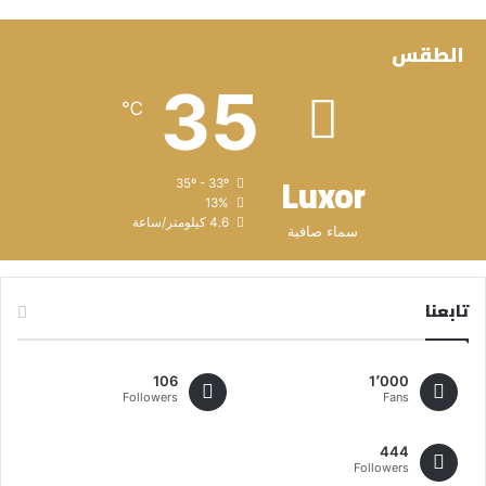
الطقس
35
℃
Luxor
35º - 33º
13%
4.6 كيلومتر/ساعة
سماء صافية
تابعنا
106
1٬000
Followers
Fans
444
Followers