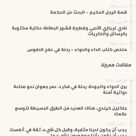
2 يناير، 2024
قصة الرجل الحكيم – البحث عن الحكمة
19 يوليو، 2025
نادي غرينزي الأدبي وفطيرة قشور البطاطا: حكاية مكتوبة
بالرسائل والذكريات
1 يناير، 2024
ملخص كتاب الداء والدواء – رحلة في علاج النفوس
مقالات مميزة
29 أكتوبر، 2025
بين الدواء والجودة: رحلة في فكر د. عمر جعوان نحو صناعة
دوائية آمنة
21 مايو، 2025
جاکلین كيندي: هناك العديد من الطرق البسيطة لتوسع
عالمك
7 أكتوبر، 2025
يجب أن يكون لدينا مثابرة، وقبل كل شيء، ثقة في أنفسنا.
يجب أن نؤمن بأننا موهوبون لشيء ما