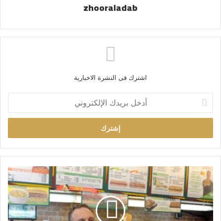
zhooraladab
اشترك فى النشرة الاخبارية
أ
د
خ
ل
ب
ر
ي
د
ك
ا
ل
إ