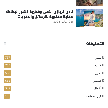
نادي غرينزي الأدبي وفطيرة قشور البطاطا:
حكاية مكتوبة بالرسائل والذكريات
19 يوليو، 2025
التصنيفات
سير
767
كتب
765
صور
568
قصص
555
أقوال
549
غير مصنف
18