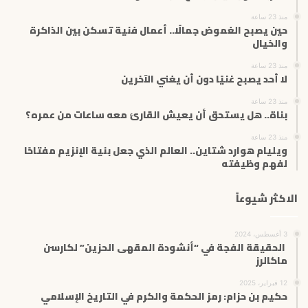
ك
ت
منذ 23 ساعة
حين يصبح الغموض جمالًا.. أعمال فنية تسكن بين الذاكرة
ر
والخيال
و
ن
منذ 23 ساعة
ي
لا أحد يصبح غنيًا دون أن يغني الآخرين
منذ 23 ساعة
بناة.. هل يستحق أن يعيش القارئ معه ساعات من عمره؟
منذ 23 ساعة
ويليام هوارد شتاين.. العالم الذي جعل بنية الإنزيم مفتاحًا
لفهم وظيفته
الاكثر شيوعاً
3 أغسطس، 2024
الحقيقة الفجة في “أنشودة المقهى الحزين” لكارسن
ماكالرز
12 فبراير، 2025
حكيم بن حزام: رمز الحكمة والكرم في التاريخ الإسلامي