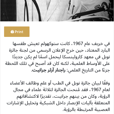
Print 🖨
في خريف عام 1967، كانت ستوكهولم تعيش طقسها
البارد المعتاد، حين خرج الإعلان الرسمي من لجنة جائزة
نوبل في معهد كارولينسكا ليحمل اسمًا لم يكن جديدًا
على الأوساط العلمية، لكنه كان قد أصبح في تلك اللحظة
جزءًا من التاريخ العلمي:
راجنار آرثر جرانيت
.
وفقًا لبيان جائزة نوبل في الطب أو علم وظائف الأعضاء
لعام 1967، فقد مُنحت الجائزة لثلاثة علماء في مجال
الرؤية، وكان من بينهم جرانيت، تقديرًا لاكتشافاتهم
المتعلقة بآليات الإبصار داخل الشبكية وتحليل الإشارات
العصبية المرتبطة بالرؤية.