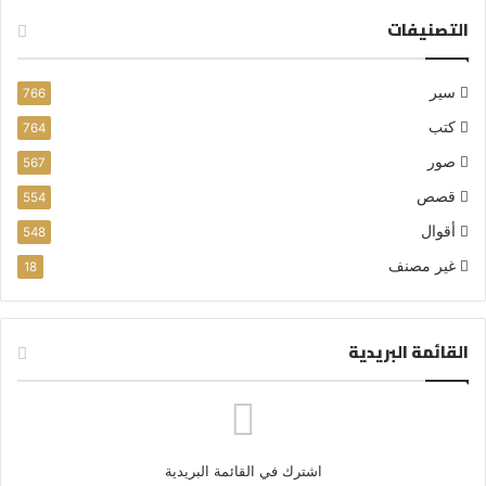
التصنيفات
سير
766
كتب
764
صور
567
قصص
554
أقوال
548
غير مصنف
18
القائمة البريدية
اشترك في القائمة البريدية