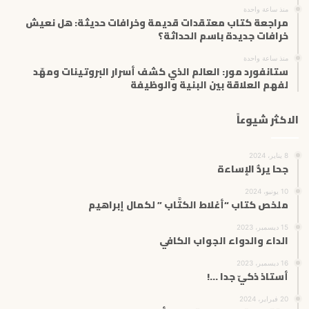
منذ ساعة واحدة
مراجعة كتاب معتقدات قديمة وخرافات حديثة: هل نعيش
خرافات جديدة باسم الحداثة؟
منذ ساعة واحدة
ستانفورد مور: العالم الذي كشف أسرار البروتينات ومهّد
لفهم العلاقة بين البنية والوظيفة
الاكثر شيوعاً
8 يناير، 2024
جحا يردُّ الإساءة
10 يونيو، 2024
ملخص كتاب “أغلاط الكتَّاب ” لكمال إبراهيم
15 ديسمبر، 2023
الداء والدواء الجواب الكافي
16 ديسمبر، 2023
أستاذ ذكيّ جدا …!
20 فبراير، 2024