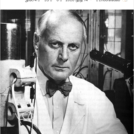
ر
س
ل
ب
ر
ي
د
ا
إ
ل
ك
ت
ر
و
ن
ي
ا