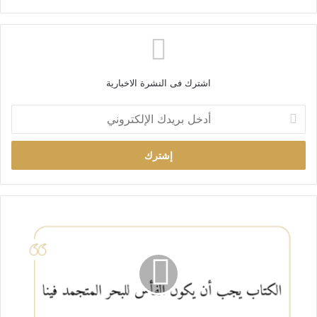
اشترك فى النشرة الاخبارية
أ
د
خ
ل
ب
ر
ي
د
ك
ا
ل
إ
ل
ك