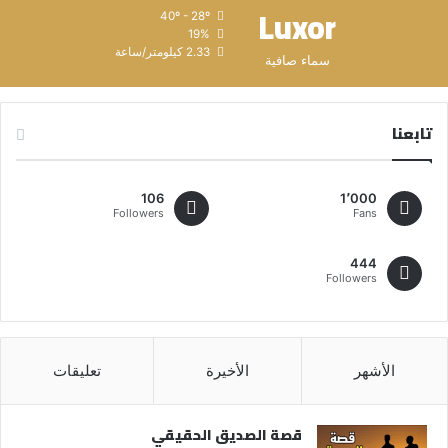
Luxor
40º - 28º
19%
2.33 كيلومتر/ساعة
سماء صافية
تابعنا
106
1٬000
Followers
Fans
444
Followers
الأشهر
الأخيرة
تعليقات
قصة الصديق الحقيقي