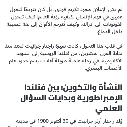
لم يكن الإعلان مجرد تكريم فردي، بل كان تتويجًا لتحول
عميق في فهم الإنسان لكيفية رؤية العالم: كيف تتحول
الفوتونات إلى إدراك، وكيف تُترجم الألوان إلى لغة عصبية
داخل الدماغ.
في قلب هذا التحول، كانت
سيرة راجنار جرانيت
تمتد منذ
بداية القرن العشرين، من فنلندا الروسية إلى السويد
الأكاديمية، في رحلة علمية طويلة أعادت رسم حدود علم
الأعصاب البصري.
النشأة والتكوين: بين فنلندا
الإمبراطورية وبدايات السؤال
العلمي
وُلد راجنار آرثر جرانيت في 30 أكتوبر 1900 في مدينة