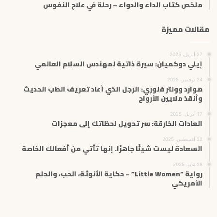
ملخص كتاب الداء والدواء – رحلة في علاج النفوس
مقالات مميزة
27 أبريل، 2025
إيلي دوكميان: سيرة ذاتية لمهندس السلام العالمي
24 نوفمبر، 2025
هوارد وولتر فلوري: الرجل الذي أعاد تعريف الطب الحديث
وأنقذ ملايين الأرواح
17 أبريل، 2025
العادات الخارقة: سر تحويل لحظاتك إلى معجزات
22 أغسطس، 2025
السعادة ليست شيئًا جاهزًا. إنها تأتي من أفعالك الخاصة
28 مايو، 2025
رواية “Little Women” – حكاية الأنوثة، الحب، والحلم
الأمريكي