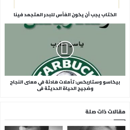
ت
ر
الكتاب يجب أن يكون الفأس للبحر المتجمد فينا
و
ن
ي
بيكاسو وستاربكس: تأملات هادئة في معنى النجاح
وضجيج الحياة الحديثة فى
مقالات ذات صلة