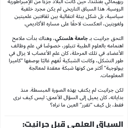
ريهيماكي بفنلندا، حين كانت البلاد جزءًا من الإمبراطورية
الروسية. هذا السياق التاريخي لم يكن مجرد خلفية
سياسية، بل شكل بيئة انتقالية بين ثقافتين علميتين
ولغويتين، انعكست لاحقًا على مساره الأكاديمي.
التحق جرانيت بـ
جامعة هلسنكي
، وهناك بدأت ملامح
اهتمامه بالعلوم الطبية تتبلور، خصوصًا في علم وظائف
الأعضاء. في تلك المرحلة، كان علم الأعصاب لا يزال في
طور التشكل، وكانت الشبكية تُفهم غالبًا بوصفها “كاميرا
بيولوجية” أكثر من كونها شبكة معقدة لمعالجة
المعلومات.
لكن جرانيت لم يكتفِ بهذه الصورة المبسطة. منذ
بداياته، كان يميل إلى السؤال الأعمق: ليس كيف نرى
فقط، بل كيف “تقرر” العين ما نراه؟
السياق العلمي قبل جرانيت: