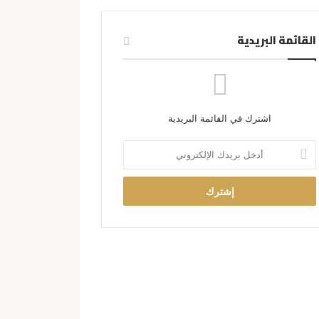
القائمة البريدية
اشترك في القائمة البريدية
أ
د
خ
ل
ب
ر
ي
د
ك
ا
ل
إ