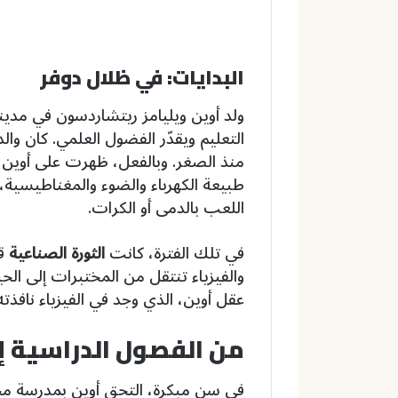
البدايات: في ظلال دوفر
ولد أوين ويليامز ريتشاردسون في مدي
التعليم ويقدّر الفضول العلمي. كان وال
منذ الصغر. وبالفعل، ظهرت على أوين بو
طبيعة الكهرباء والضوء والمغناطيسية، 
اللعب بالدمى أو الكرات.
في تلك الفترة، كانت
الثورة الصناعية
قد
والفيزياء تنتقل من المختبرات إلى الحي
عقل أوين، الذي وجد في الفيزياء نافذته 
من الفصول الدراسية إ
في سن مبكرة، التحق أوين بمدرسة محل