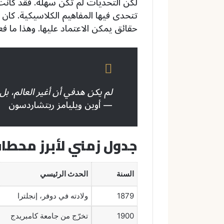
لكن التحديات لم تكن سهلة. فقد كانت 
تتحدى فيها المفاهيم الكلاسيكية. كان
حقائق يمكن الاعتماد عليها. وهذا ما فع
لم يكن هدفي أن أغير العالم، بل أ
— أوين ويليامز ريتشاردسون
جدول زمني لأبرز محطا
السنة
الحدث الرئيسي
1879
ولادته في دوفر، إنجلترا
1900
تخرّج من جامعة كامبريدج