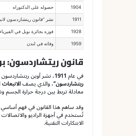
1904
حصوله على الدكتوراه
1911
نشر “قانون ريتشاردسون لانبع
1928
فوزه بجائزة نوبل في الفيزياء
1959
وفاته في لندن
قانون ريتشاردسون: بوا
في عام
1911
، نشر أوين ريتشاردسون أه
ريتشاردسون”
، والذي يصف
الانبعاث 
معادلة تربط بين درجة حرارة الجسم وشدة
وقد ساهم هذا القانون في فهم أساسي
تُستخدم في أجهزة الراديو والاتصالات 
الابتكارات التقنية.