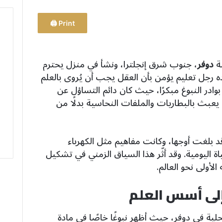
Print 🖨
نة
دوفر
، جنوب شرق إنجلترا، ونشأ في منزل يحترم
ده رجل تعليم يؤمن بأن العقل يجب أن يُروى بالعلم
ادر النبوغ مبكرًا، حيث كان دائم التساؤل عن
يعبث بالبطاريات والملفات النحاسية بدلًا من
 بلغت أوجها، وكانت مفاهيم مثل الكهرباء
اة اليومية. وقد أثّر هذا السياق الزمني في تشكيل
الأولى نحو العالم.
لى أسس العلم
ية في دوفر، حيث أظهر نبوغًا خاصًا في مادة