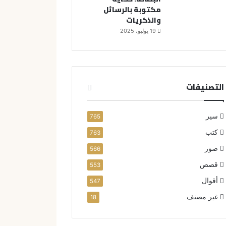
مكتوبة بالرسائل
والذكريات
19 يوليو، 2025
التصنيفات
سير
765
كتب
763
صور
566
قصص
553
أقوال
547
غير مصنف
18