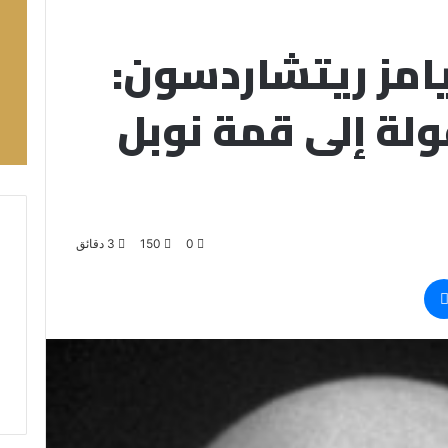
امز ريتشاردسون:
ة إلى قمة نوبل
0
150
3 دقائق
ماسنجر