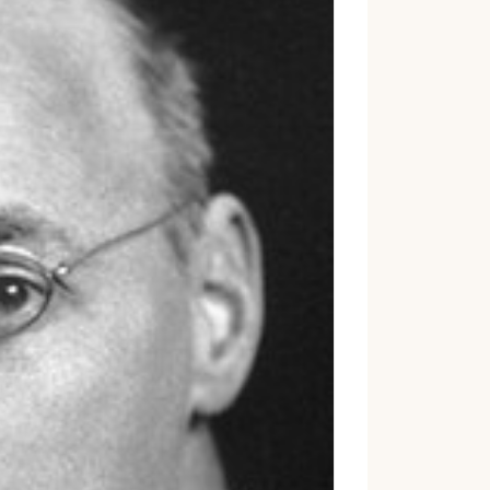
إ
ل
ك
ت
ر
و
ن
ي
ا