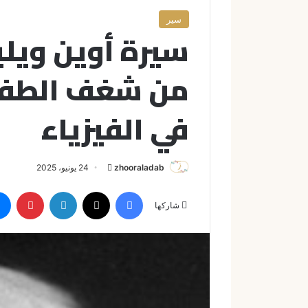
سير
سيرة أوين ويلي
من شغف الطفول
في الفيزياء
zhooraladab
أ
24 يونيو، 2025
ر
فيسبوك
X
لينكدإن
بينتيريست
س
شاركها
ل
ب
ر
ي
د
ا