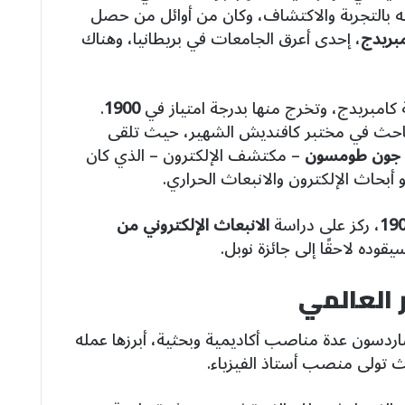
ه بالتجربة والاكتشاف، وكان من أوائل من حصل
بريدج
، إحدى أعرق الجامعات في بريطانيا، وهناك
كامبريدج، وتخرج منها بدرجة امتياز في
1900
.
باحث في مختبر كافنديش الشهير، حيث تلقى
جون طومسون
– مكتشف الإلكترون – الذي كان
 أبحاث الإلكترون والانبعاث الحراري.
19
، ركز على دراسة
الانبعاث الإلكتروني من
قوده لاحقًا إلى جائزة نوبل.
ر العالمي
ردسون عدة مناصب أكاديمية وبحثية، أبرزها عمله
 تولى منصب أستاذ الفيزياء.