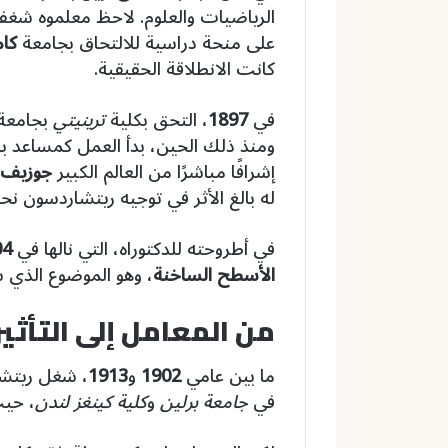
الرياضيات والعلوم. لاحظ معلموه شغف
على منحة دراسية للالتحاق بجامعة
كام
كانت الانطلاقة الحقيقية.
في
1897
، التحق بكلية
ترينيتي
بجامعة 
ومنذ ذلك الحين، بدأ العمل كمساعد 
إشرافًا مباشرًا من العالم الكبير
جوزيف 
له بالغ الأثر في توجيه ريتشاردسون نحو
في أطروحته للدكتوراه، التي نالها في
04
الأسطح الساخنة
، وهو الموضوع الذي سي
من المعامل إلى التأثي
ما بين عامي
1902
و
1913
، شغل ريتشا
في
جامعة برلين
و
كلية كينغز لندن
، حيث