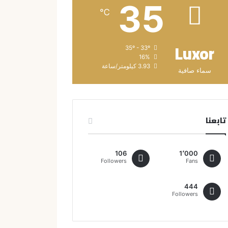
35
℃
Luxor
35º - 33º
16%
3.93 كيلومتر/ساعة
سماء صافية
تابعنا
106
1٬000
Followers
Fans
444
Followers