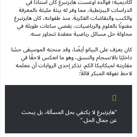
أكاديمية؛ فوالده أوغست هايزنبرغ كان أستاذًا في
الدراسات البيزنطية، مما وفر له بيئة مليئة بالمعرفة
والكتب والنقاشات الفكرية. منذ طفولته، كان هايزنبرغ
مفتونًا بالعلوم والرياضيات، يقضي ساعات طويلة في
محاولة حل مسائل رياضية معقدة تتجاوز سنه.
كان يعزف على البيانو أيضًا، وقد منحته الموسيقى حسًا
داخليًا بالانسجام والنسق، وهو ما انعكس لاحقًا في
مقاربته لميكانيكا الكم. تذكر إحدى الروايات أن معلمه
لاحظ تفوقه المبكر قائلاً:
“هايزنبرغ لا يكتفي بحل المسألة، بل يبحث
عن جمال الحل.”