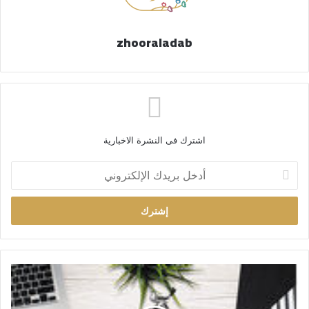
zhooraladab
اشترك فى النشرة الاخبارية
أ
د
خ
ل
ب
ر
ي
د
ك
ا