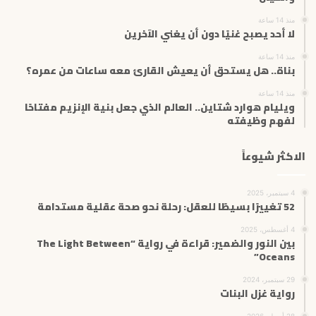
و
ن
منذ 14 ساعة
ي
لا أحد يصبح غنيًا دون أن يغني الآخرين
منذ 14 ساعة
بناة.. هل يستحق أن يعيش القارئ معه ساعات من عمره؟
منذ 14 ساعة
ويليام هوارد شتاين.. العالم الذي جعل بنية الإنزيم مفتاحًا
لفهم وظيفته
الاكثر شيوعاً
4 سبتمبر، 2025
52 تغييرًا بسيطًا للعقل: رحلة نحو صحة عقلية مستدامة
4 أغسطس، 2025
بين النور والضمير: قراءة في رواية “The Light Between
Oceans”
29 سبتمبر، 2024
رواية غزل البنات
28 أبريل، 2026