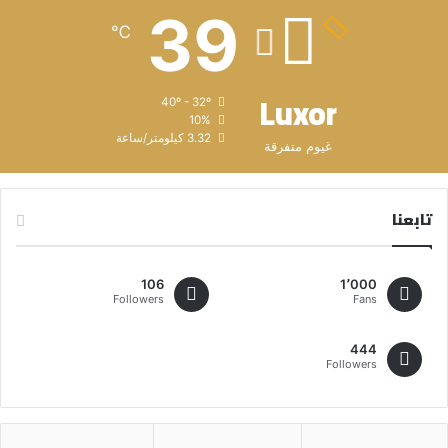
39
℃
Luxor
40º - 32º
10%
3.32 كيلومتر/ساعة
غيوم متفرقة
تابعنا
106
1٬000
Followers
Fans
444
Followers