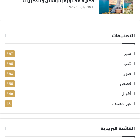
حكاية مكتوبة بالرسائل والذكريات
19 يوليو، 2025
التصنيفات
سير
767
كتب
765
صور
568
قصص
555
أقوال
549
غير مصنف
18
القائمة البريدية