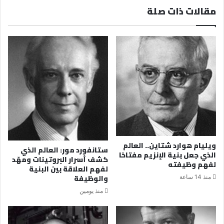
مقالات ذات صلة
ويليام هوارد شتاين.. العالم
ستانفورد مور: العالم الذي
الذي جعل بنية الإنزيم مفتاحًا
كشف أسرار البروتينات ومهّد
لفهم وظيفته
لفهم العلاقة بين البنية
والوظيفة
منذ 14 ساعة
منذ يومين