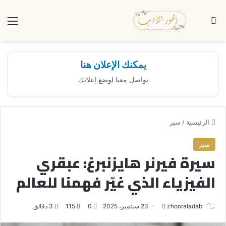
بحث عن
الق
يمكنك الإعلان هنا
تواصل معنا لوضع إعلانك
الرئيسية
/
سير
سير
سيرة فيرنر هايزنبرغ: عبقري
الفيزياء الذي غيّر فهمنا للعالم
zhooraladab
أ
23 سبتمبر، 2025
0
115
3 دقائق
ر