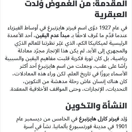
المقدمة: من الغموض وُلدت
العبقرية
في عام 1927 دوّى اسم فيرنر هايزنبرغ في أوساط الفيزياء
عندما قدّم ما عُرف لاحقًا بـ
مبدأ عدم اليقين
، أحد الأعمدة
الرئيسية لميكانيكا الكم، الذي غيّر نظرتنا للعالم الذرّي
والمجهري إلى الأبد. لم يكن هذا الإنجاز مجرّد معادلة
رياضية، بل كان ثورة فكرية قلبت مفاهيم اليقين والسببية
رأسًا على عقب، وجعلت من اسم هايزنبرغ أحد أكثر
الأسماء بروزًا في تاريخ العلم. لكن وراء هذه المعادلات،
كان هناك إنسان عاش رحلة مدهشة من التكوين،
التحديات، الإنجازات، وحتى المواقف الأخلاقية المعقدة.
النشأة والتكوين
وُلِد
فيرنر كارل هايزنبرغ
في الخامس من ديسمبر عام
1901 في مدينة فورتسبورغ بألمانيا. نشأ في أسرة