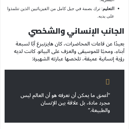
التعليم
: ترك بصمة في جيل كامل من الفيزيائيين الذين تتلمذوا
على يديه.
الجانب الإنساني والشخصي
بعيدًا عن قاعات المحاضرات، كان هايزنبرغ أبًا لسبعة
أبناء، ومحبًا للموسيقى والعزف على البيانو. كانت لديه
رؤية إنسانية عميقة، تلخصها عبارته الشهيرة:
“أعمق ما يمكن أن نعرفه هو أن العالم ليس
مجرد مادة، بل علاقة بين الإنسان
والطبيعة.”