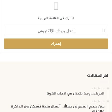
اشترك في القائمة البريدية
أ
د
خ
ل
ب
ر
ي
د
ك
اخر المقالات
ا
ل
إ
منذ 14 ساعة
ل
الحرباء.. وجهٌ يتبدّل مع اتجاه القوة
ك
ت
منذ 14 ساعة
حين يصبح الغموض جمالًا.. أعمال فنية تسكن بين الذاكرة
ر
والخيال