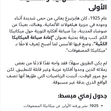
الأولى
عام 1925، كان هايزنبرغ يعاني من حمى شديدة أثناء
وجوده في جزيرة هيلغولاند الألمانية، وهناك، بعيدًا عن
ضوضاء المدينة، بدأ صياغة أفكاره الثورية حول ميكانيكا
الكم. كتب ورقة بحثية بعنوان
“إعادة صياغة الميكانيكا
الكمّية”
، وضع فيها الأسس لما أصبح يُعرف لاحقًا بـ
“ميكانيكا المصفوفات”.
لم يكن الطريق سهلاً؛ فقد واجه نقدًا لاذعًا من بعض
زملائه الذين وجدوا أفكاره غريبة وغير قابلة للتطبيق. لكن
مع مرور الوقت، أثبتت الرياضيات التي طوّرها أنها تصف
الواقع الذري بدقة غير مسبوقة.
جدول زمني مبسط:
1925
: نشر ورقته الأولى عن ميكانيكا المصفوفات.