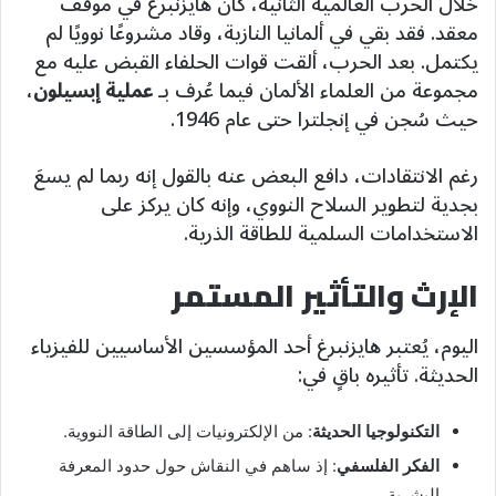
خلال الحرب العالمية الثانية، كان هايزنبرغ في موقف
معقد. فقد بقي في ألمانيا النازية، وقاد مشروعًا نوويًا لم
يكتمل. بعد الحرب، ألقت قوات الحلفاء القبض عليه مع
مجموعة من العلماء الألمان فيما عُرف بـ
عملية إبسيلون
،
حيث سُجن في إنجلترا حتى عام 1946.
رغم الانتقادات، دافع البعض عنه بالقول إنه ربما لم يسعَ
بجدية لتطوير السلاح النووي، وإنه كان يركز على
الاستخدامات السلمية للطاقة الذرية.
الإرث والتأثير المستمر
اليوم، يُعتبر هايزنبرغ أحد المؤسسين الأساسيين للفيزياء
الحديثة. تأثيره باقٍ في:
التكنولوجيا الحديثة
: من الإلكترونيات إلى الطاقة النووية.
الفكر الفلسفي
: إذ ساهم في النقاش حول حدود المعرفة
البشرية.