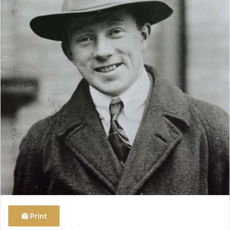
س
ل
ب
ر
ي
د
ا
إ
ل
ك
ت
ر
و
ن
ي
ا
Print 🖨