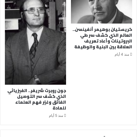
كريستيان بوهيمر أنفينسن..
العالم الذي كشف سر طي
البروتينات وأعاد تعريف
العلاقة بين البنية والوظيفة
منذ 4 أيام
جون روبرت شريفر.. الفيزيائي
الذي كشف سر التوصيل
الفائق وغيّر فهم العلماء
للمادة
منذ 5 أيام