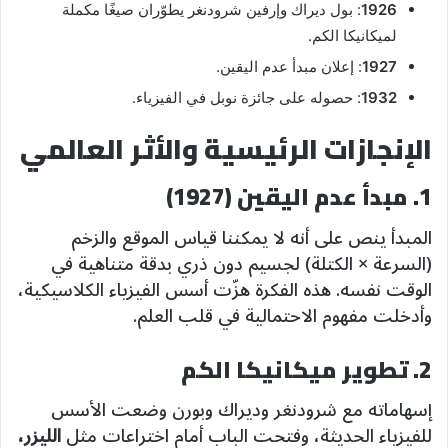
1926
: بول ديراك وإرفين شرودنغر يطوّران صيغًا مكملة
لميكانيكا الكم.
1927
: إعلان مبدأ عدم اليقين.
1932
: حصوله على جائزة نوبل في الفيزياء.
الإنجازات الرئيسية والأثر العالمي
1. مبدأ عدم اليقين (1927)
المبدأ ينص على أنه لا يمكننا قياس الموقع والزخم
(السرعة × الكتلة) لجسيم دون ذري بدقة متناهية في
الوقت نفسه. هذه الفكرة هزّت أسس الفيزياء الكلاسيكية،
وأدخلت مفهوم الاحتمالية في قلب العلم.
2. تطوير ميكانيكا الكم
إسهاماته مع شرودنغر وديراك وبورن وضعت الأسس
للفيزياء الحديثة، وفتحت الباب أمام اختراعات مثل
الليزر،