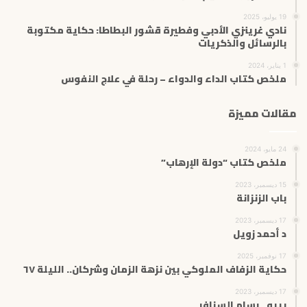
19 يوليو، 2025
نادي غرينزي الأدبي وفطيرة قشور البطاطا: حكاية مكتوبة
بالرسائل والذكريات
1 يناير، 2024
ملخص كتاب الداء والدواء – رحلة في علاج النفوس
مقالات مميزة
24 مايو، 2024
ملخص كتاب “دولة الإرهاب”
15 ديسمبر، 2023
باب الزنزانة
17 ديسمبر، 2023
د أحمد زويل
17 نوفمبر، 2025
حكاية الزفاف الملوكي بين نزهة الزمان وشركان.. الليلة ٦٧
17 ديسمبر، 2023
بيبو ..رسام السنافر