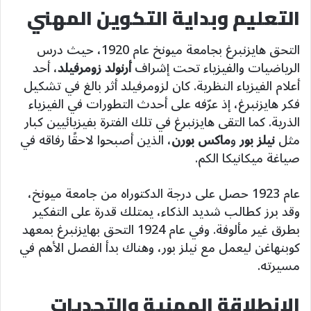
التعليم وبداية التكوين المهني
التحق هايزنبرغ بجامعة ميونخ عام 1920، حيث درس
الرياضيات والفيزياء تحت إشراف
أرنولد زومرفيلد
، أحد
أعلام الفيزياء النظرية. كان لزومرفيلد أثر بالغ في تشكيل
فكر هايزنبرغ، إذ عرّفه على أحدث التطورات في الفيزياء
الذرية. كما التقى هايزنبرغ في تلك الفترة بفيزيائيين كبار
مثل
نيلز بور
و
ماكس بورن
، الذين أصبحوا لاحقًا رفاقه في
صياغة ميكانيكا الكم.
عام 1923 حصل على درجة الدكتوراه من جامعة ميونخ،
وقد برز كطالب شديد الذكاء، يمتلك قدرة على التفكير
بطرق غير مألوفة. وفي عام 1924 التحق بهايزنبرغ بمعهد
كوبنهاغن ليعمل مع نيلز بور، وهناك بدأ الفصل الأهم في
مسيرته.
الانطلاقة المهنية والتحديات