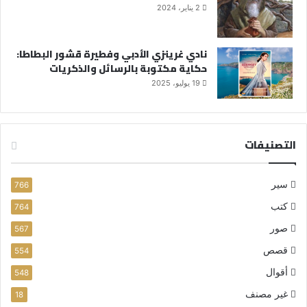
2 يناير، 2024
نادي غرينزي الأدبي وفطيرة قشور البطاطا:
حكاية مكتوبة بالرسائل والذكريات
19 يوليو، 2025
التصنيفات
سير
766
كتب
764
صور
567
قصص
554
أقوال
548
غير مصنف
18