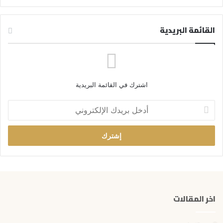
القائمة البريدية
اشترك في القائمة البريدية
أ
د
خ
ل
ب
ر
ي
د
ك
اخر المقالات
ا
ل
إ