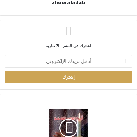
zhooraladab
اشترك فى النشرة الاخبارية
أ
د
خ
ل
ب
ر
ي
د
ك
ا
ل
إ
ل