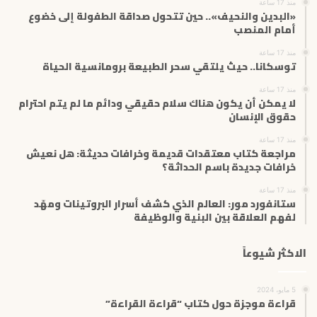
منذ 17 ساعة
ل
«البدين والنحيف».. حين تتحول صداقة الطفولة إلى خضوع
ك
أمام المنصب
ت
منذ 17 ساعة
ر
توسكانا.. حيث يلتقي سحر الطبيعة برومانسية الحياة
و
ن
منذ 17 ساعة
ي
لا يمكن أن يكون هناك سلام حقيقي ودائم ما لم يتم احترام
حقوق الإنسان
منذ 17 ساعة
مراجعة كتاب معتقدات قديمة وخرافات حديثة: هل نعيش
خرافات جديدة باسم الحداثة؟
منذ 17 ساعة
ستانفورد مور: العالم الذي كشف أسرار البروتينات ومهّد
لفهم العلاقة بين البنية والوظيفة
الاكثر شيوعاً
5 مايو، 2024
قراءة موجزة حول كتاب “قراءة القراءة”