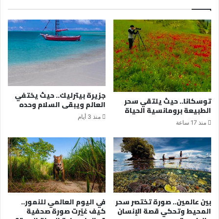
جزيرة بيترليك.. حيث يختفي
توسكانا.. حيث يلتقي سحر
العالم ويبقى السلام وحده
الطبيعة برومانسية الحياة
منذ 3 أيام
منذ 17 ساعة
بين عالمين.. صورة تختصر سحر
في اليوم العالمي للنمور..
المحيط وتحكي قصة الإنسان
كيف غيّرت صورة صحفية