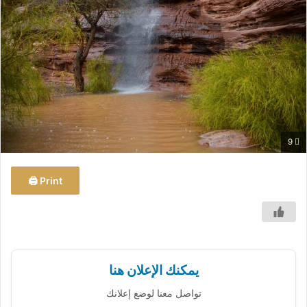
ب
ر
ي
د
ا
إ
ل
ك
9
ت
ر
و
Print 🖨
ن
ي
ا
يمكنك الإعلان هنا
تواصل معنا لوضع إعلانك