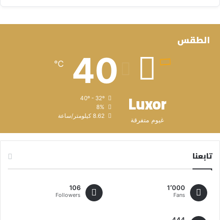
الطقس
40
℃
Luxor
40º - 32º
8%
8.62 كيلومتر/ساعة
غيوم متفرقة
تابعنا
106
1٬000
Followers
Fans
444