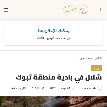
بحث عن
الق
يمكنك الإعلان هنا
تواصل معنا لوضع إعلانك
الرئيسية
/
صور
صور
شلال في بادية منطقة تبوك
zhooraladab
أ
24 نوفمبر، 2025
0
111
أقل من دقيقة
ر
س
ل