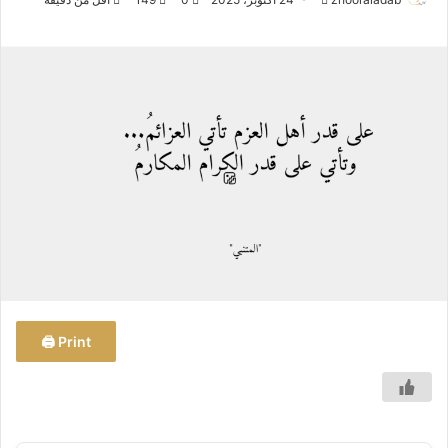
ر
س
ل
ب
ر
ي
د
ا
إ
ل
ك
ت
ر
و
Print 🖨
ن
ي
ا