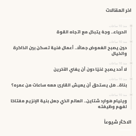
ك
اخر المقالات
ا
ل
إ
منذ 10 ساعات
ل
الحرباء.. وجهٌ يتبدّل مع اتجاه القوة
ك
ت
منذ 10 ساعات
حين يصبح الغموض جمالًا.. أعمال فنية تسكن بين الذاكرة
ر
والخيال
و
ن
منذ 10 ساعات
ي
لا أحد يصبح غنيًا دون أن يغني الآخرين
منذ 10 ساعات
بناة.. هل يستحق أن يعيش القارئ معه ساعات من عمره؟
منذ 10 ساعات
ويليام هوارد شتاين.. العالم الذي جعل بنية الإنزيم مفتاحًا
لفهم وظيفته
الاكثر شيوعاً