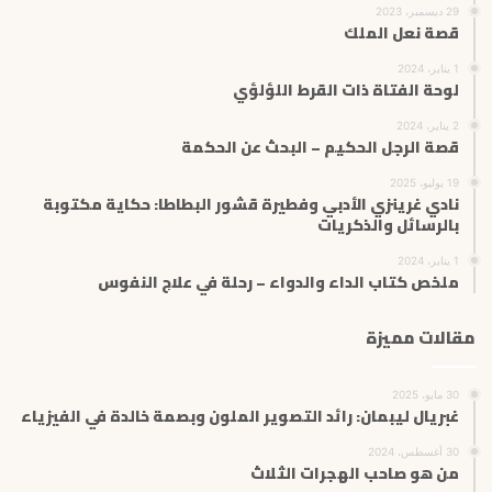
29 ديسمبر، 2023
قصة نعل الملك
1 يناير، 2024
لوحة الفتاة ذات القرط اللؤلؤي
2 يناير، 2024
قصة الرجل الحكيم – البحث عن الحكمة
19 يوليو، 2025
نادي غرينزي الأدبي وفطيرة قشور البطاطا: حكاية مكتوبة
بالرسائل والذكريات
1 يناير، 2024
ملخص كتاب الداء والدواء – رحلة في علاج النفوس
مقالات مميزة
30 مايو، 2025
غبريال ليبمان: رائد التصوير الملون وبصمة خالدة في الفيزياء
30 أغسطس، 2024
من هو صاحب الهجرات الثلاث