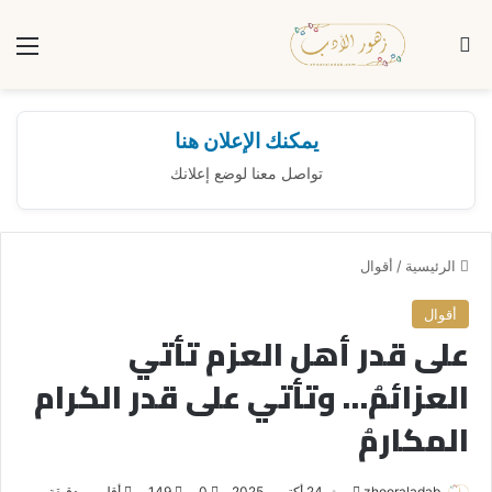
بحث عن
الق
يمكنك الإعلان هنا
تواصل معنا لوضع إعلانك
الرئيسية
/
أقوال
أقوال
على قدر أهل العزم تأتي
العزائمُ… وتأتي على قدر الكرام
المكارمُ
zhooraladab
أ
24 أكتوبر، 2025
0
149
أقل من دقيقة