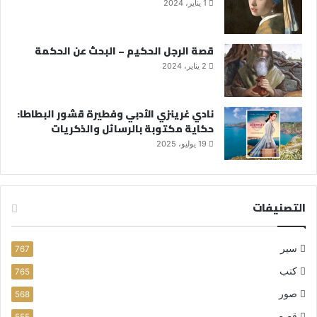
1 يناير، 2024
قصة الرجل الحكيم – البحث عن الحكمة
2 يناير، 2024
نادي غرينزي الأدبي وفطيرة قشور البطاطا:
حكاية مكتوبة بالرسائل والذكريات
19 يوليو، 2025
التصنيفات
سير
767
كتب
765
صور
568
قصص
555