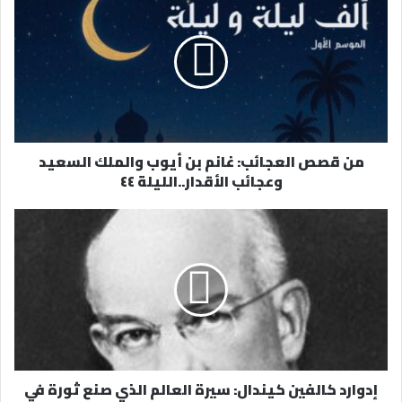
ك
ا
ل
إ
ل
ك
ت
ر
من قصص العجائب: غانم بن أيوب والملك السعيد
و
وعجائب الأقدار..الليلة ٤٤
ن
ي
إدوارد كالفين كيندال: سيرة العالم الذي صنع ثورة في