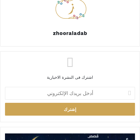
zhooraladab
اشترك فى النشرة الاخبارية
أ
د
خ
ل
ب
ر
ي
د