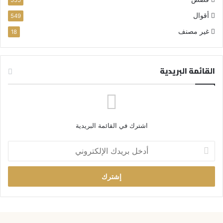
أقوال
549
غير مصنف
18
القائمة البريدية
اشترك في القائمة البريدية
أ
د
خ
ل
ب
ر
ي
د