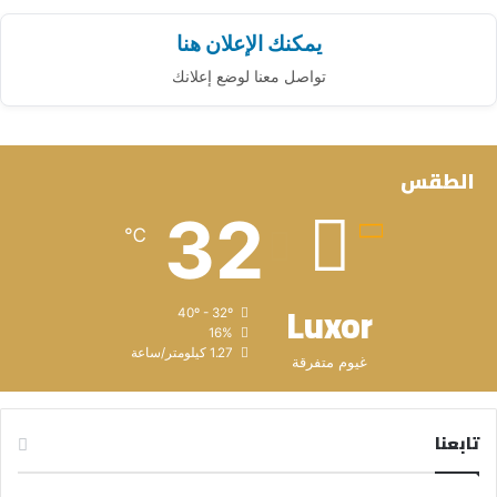
يمكنك الإعلان هنا
تواصل معنا لوضع إعلانك
الطقس
32
℃
Luxor
40º - 32º
16%
1.27 كيلومتر/ساعة
غيوم متفرقة
تابعنا