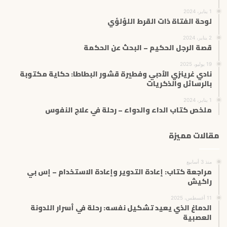
1 يناير، 2024
لوحة الفتاة ذات القرط اللؤلؤي
2 يناير، 2024
قصة الرجل الحكيم – البحث عن الحكمة
19 يوليو، 2025
نادي غرينزي الأدبي وفطيرة قشور البطاطا: حكاية مكتوبة
بالرسائل والذكريات
1 يناير، 2024
ملخص كتاب الداء والدواء – رحلة في علاج النفوس
مقالات مميزة
منذ 3 أسابيع
مراجعة كتاب: إعادة التدوير وإعادة الاستخدام – إس بي
راكيش
11 أغسطس، 2025
الدماغ الذي يعيد تشكيل نفسه: رحلة في أسرار اللدونة
العصبية