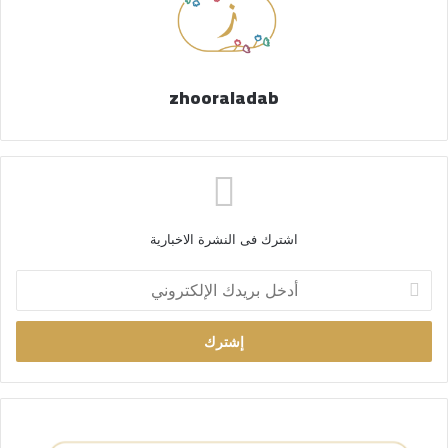
zhooraladab
اشترك فى النشرة الاخبارية
أ
د
خ
ل
ب
ر
ي
د