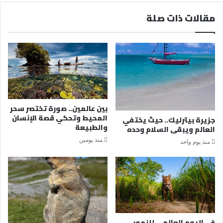
مقالات ذات صلة
بين عالمين.. صورة تختصر سحر
المحيط وتحكي قصة الإنسان
جزيرة بيترليك.. حيث يختفي
والطبيعة
العالم ويبقى السلام وحده
منذ يومين
منذ يوم واحد
في اليوم العالمي للنمور..