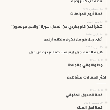
قصّة حبّ كثير وعزّة
14 أغسطس، 2024
قصة أروع المرادفات
13 يونيو، 2024
شكراً لمن قام بطردي من العمل: سيرة “والاس جونسون”
18 مارس، 2026
أغنى رجل هو من تكون ملذاته أرخص
19 أبريل، 2026
هيبة القمة: جبل إيفرست كما لم تره من قبل
9 يناير، 2024
جحا والأواني والولّادة
اكثر المقالات مشاهدةً
3 يناير، 2024
قصة الصديق الحقيقي
29 ديسمبر، 2023
قصة نعل الملك