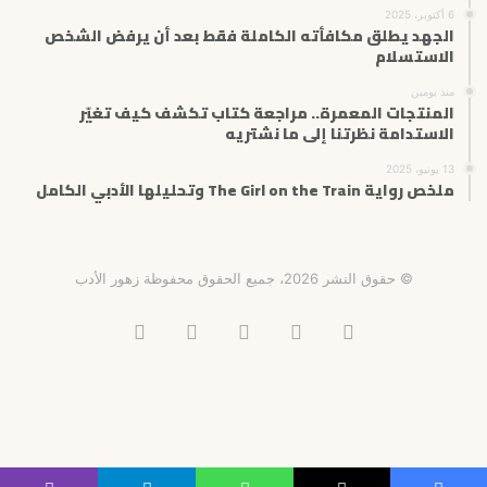
6 أكتوبر، 2025
الجهد يطلق مكافأته الكاملة فقط بعد أن يرفض الشخص
الاستسلام
منذ يومين
المنتجات المعمرة.. مراجعة كتاب تكشف كيف تغيّر
الاستدامة نظرتنا إلى ما نشتريه
13 يونيو، 2025
ملخص رواية The Girl on the Train وتحليلها الأدبي الكامل
© حقوق النشر 2026، جميع الحقوق محفوظة زهور الأدب
فيسبوك
X
انستقرام
تيلقرام
‫TikTok