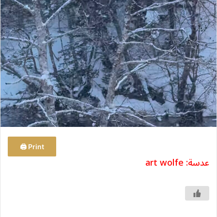
س
ل
ب
ر
ي
د
ا
إ
ل
ك
ت
ر
و
Print 🖨
ن
عدسة: art wolfe
ي
ا