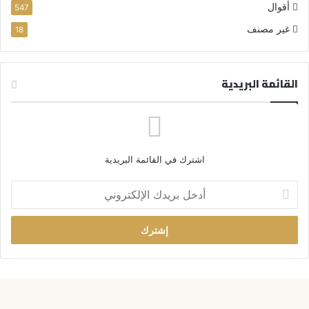
أقوال
547
غير مصنف
18
القائمة البريدية
اشترك في القائمة البريدية
أ
د
خ
ل
ب
ر
ي
د
ك