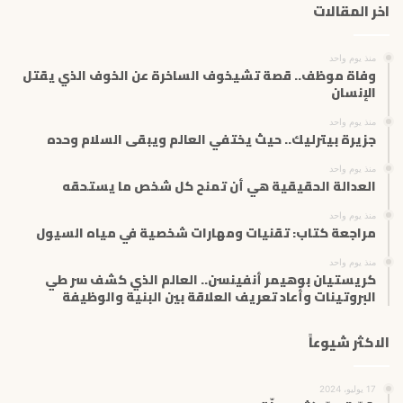
اخر المقالات
ا
ل
إ
منذ يوم واحد
ل
وفاة موظف.. قصة تشيخوف الساخرة عن الخوف الذي يقتل
ك
الإنسان
ت
منذ يوم واحد
ر
جزيرة بيترليك.. حيث يختفي العالم ويبقى السلام وحده
و
ن
منذ يوم واحد
ي
العدالة الحقيقية هي أن تمنح كل شخص ما يستحقه
منذ يوم واحد
مراجعة كتاب: تقنيات ومهارات شخصية في مياه السيول
منذ يوم واحد
كريستيان بوهيمر أنفينسن.. العالم الذي كشف سر طي
البروتينات وأعاد تعريف العلاقة بين البنية والوظيفة
الاكثر شيوعاً
17 يوليو، 2024