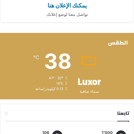
يمكنك الإعلان هنا
تواصل معنا لوضع إعلانك
الطقس
38
℃
Luxor
41º - 32º
14%
9.13 كيلومتر/ساعة
سماء صافية
تابعنا
106
1٬000