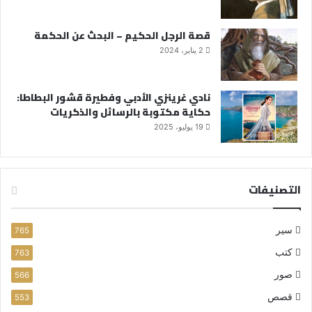
قصة الرجل الحكيم – البحث عن الحكمة
2 يناير، 2024
نادي غرينزي الأدبي وفطيرة قشور البطاطا:
حكاية مكتوبة بالرسائل والذكريات
19 يوليو، 2025
التصنيفات
سير
765
كتب
763
صور
566
قصص
553