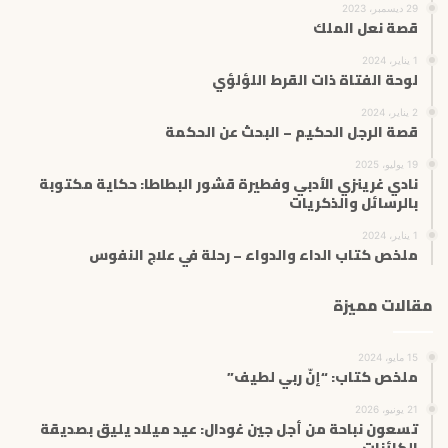
29 ديسمبر، 2023
قصة نعل الملك
1 يناير، 2024
لوحة الفتاة ذات القرط اللؤلؤي
2 يناير، 2024
قصة الرجل الحكيم – البحث عن الحكمة
19 يوليو، 2025
نادي غرينزي الأدبي وفطيرة قشور البطاطا: حكاية مكتوبة
بالرسائل والذكريات
1 يناير، 2024
ملخص كتاب الداء والدواء – رحلة في علاج النفوس
مقالات مميزة
15 مايو، 2024
ملخص كتاب: “إنّ ربي لطيف”
21 يونيو، 2026
تسعون نباحة من أجل جين غودال: عيد ميلاد يليق بصديقة
الكائنات