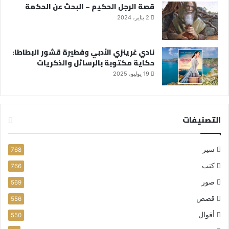
قصة الرجل الحكيم – البحث عن الحكمة
2 يناير، 2024
نادي غرينزي الأدبي وفطيرة قشور البطاطا:
حكاية مكتوبة بالرسائل والذكريات
19 يوليو، 2025
التصنيفات
سير
768
كتب
766
صور
569
قصص
556
أقوال
550