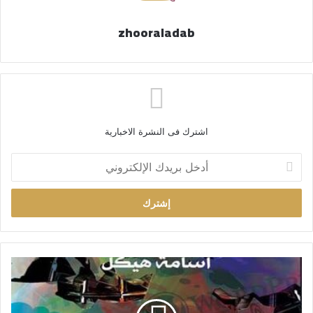
zhooraladab
اشترك فى النشرة الاخبارية
أ
د
خ
ل
ب
ر
ي
د
ك
ا
ل