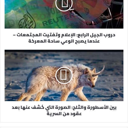
إ
ل
ك
ت
ر
حروب الجيل الرابع: الإعلام وتفتيت المجتمعات –
و
عندما يصبح الوعي ساحة المعركة
ن
ي
بين الأسطورة والثلج: الصورة التي كُشف عنها بعد
عقود من السرية