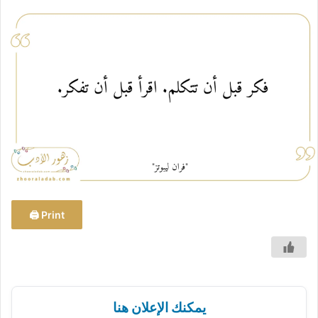
س
ل
ب
ر
ي
د
ا
إ
ل
ك
ت
ر
و
Print 🖨
ن
ي
ا
يمكنك الإعلان هنا