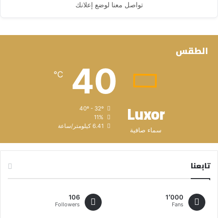
تواصل معنا لوضع إعلانك
الطقس
40
℃
Luxor
40º - 32º
11%
6.41 كيلومتر/ساعة
سماء صافية
تابعنا
106
1٬000
Followers
Fans