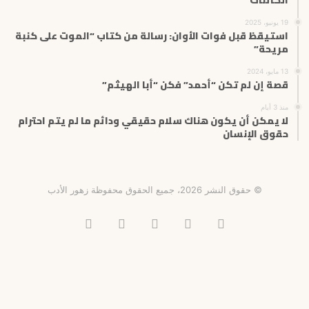
19 يونيو، 2025
استيقظ قبل فوات الأوان: رسالة من كتاب “الموت على كنبة
مريحة”
13 مايو، 2024
قصة إن لم تكن “أحمد” فكن “أبا الهيثم”
منذ 3 أيام
لا يمكن أن يكون هناك سلام حقيقي ودائم ما لم يتم احترام
حقوق الإنسان
© حقوق النشر 2026، جميع الحقوق محفوظة زهور الأدب
فيسبوك
X
انستقرام
تيلقرام
‫TikTok