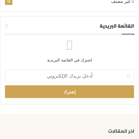
غير مصنف
18
القائمة البريدية
اشترك في القائمة البريدية
أ
د
خ
ل
ب
ر
ي
د
ك
اخر المقالات
ا
ل