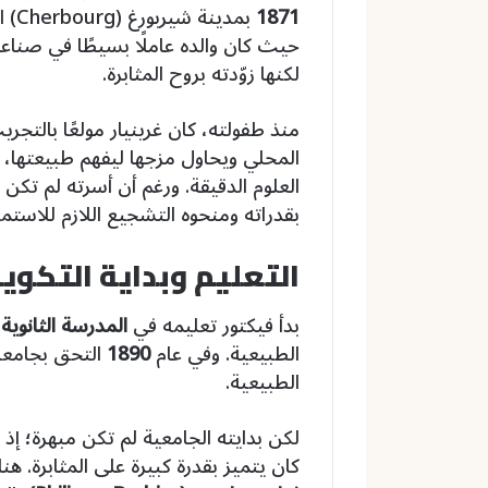
1871
بمد
حيث كان والده عاملًا بسيطًا في صناع
لكنها زوّدته بروح المثابرة.
منذ طفولته، كان غرينيار مولعًا بالتج
المحلي ويحاول مزجها ليفهم طبيعتها، 
العلوم الدقيقة. ورغم أن أسرته لم تكن 
بقدراته ومنحوه التشجيع اللازم للاستمر
التعليم وبداية التكوي
بدأ فيكتور تعليمه في
المدرسة الثانوية
الطبيعية. وفي عام
1890
الطبيعية.
لكن بدايته الجامعية لم تكن مبهرة؛ إذ
كان يتميز بقدرة كبيرة على المثابرة. هن