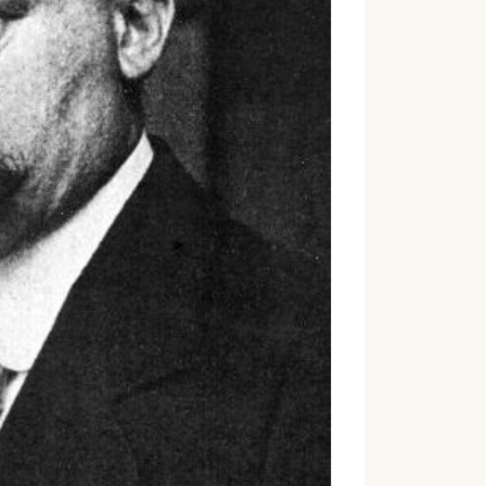
ك
ت
ر
و
ن
ي
ا