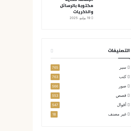
مكتوبة بالرسائل
والذكريات
19 يوليو، 2025
التصنيفات
سير
765
كتب
763
صور
566
قصص
553
أقوال
547
غير مصنف
18