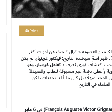
Print 🖨
كيمياء العضوية لا تزال تبحث عن أدوات أكثر
ة، ظهر اسمٌ سيخلده التاريخ:
فيكتور غرينيار
. لم يكن
احب اكتشاف ثوري يُعرف بـ
تفاعل غرينيار
، وهو
ضوية وأعطى دفعة غير مسبوقة للطب والصيدلة
 المجد سهلًا؛ بل كان مليئًا بالتحديات، لكن
علماء في التاريخ.
في
6 مايو