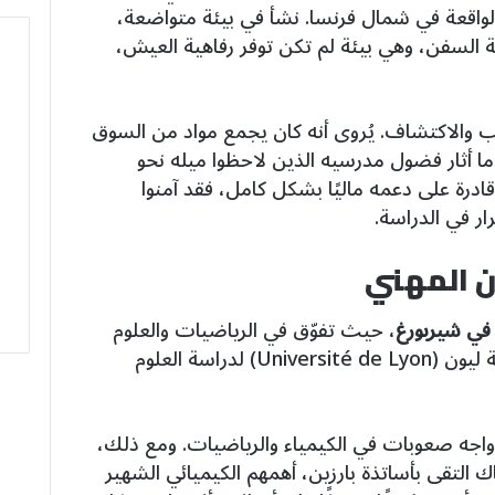
ينة شيربورغ (Cherbourg) الواقعة في شمال فرنسا. نشأ في بيئة متواضعة،
ة السفن، وهي بيئة لم تكن توفر رفاهية العيش،
ريب والاكتشاف. يُروى أنه كان يجمع مواد من السوق
ما أثار فضول مدرسيه الذين لاحظوا ميله نحو
قادرة على دعمه ماليًا بشكل كامل، فقد آمنوا
ار في الدراسة.
ن المهني
 في شيربورغ
، حيث تفوّق في الرياضيات والعلوم
التحق بجامعة ليون (Université de Lyon) لدراسة العلوم
 واجه صعوبات في الكيمياء والرياضيات. ومع ذلك،
اك التقى بأساتذة بارزين، أهمهم الكيميائي الشهير