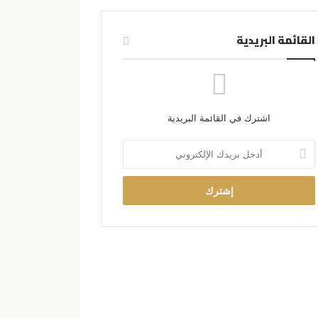
القائمة البريدية
اشترك في القائمة البريدية
أ
د
خ
ل
ب
ر
ي
د
ك
ا
ل
إ