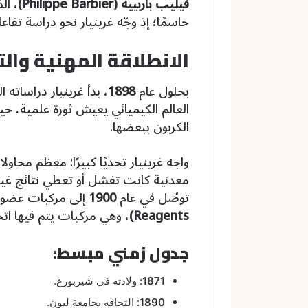
فيليب باربييه (Philippe Barbier)
، ال
حاسمًا؛ إذ وجّه غرينيار نحو دراسة تفا
الانطلاقة المهنية والت
بحلول عام
1898
، بدأ غرينيار دراساته 
العالم الكيميائي يعيش ثورة علمية، 
الكربون ببعضها.
واجه غرينيار تحديًا كبيرًا: معظم مح
معدنية كانت تفشل أو تعطي نتائج غي
توصّل في عام
1900
إلى مركبات عضوي
Reagents)
، وهي مركبات يتم فيها ات
جدول زمني مبسط:
1871
: ولادته في شيربورغ.
1890
: التحاقه بجامعة ليون.