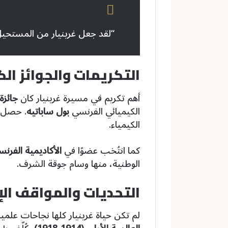
“لقد جعل غرينيار من المستحيل 
التكريمات والجوائز ال
أهم تكريم في مسيرة غرينيار كان
جائزة 
الكيميائي الفرنسي
بول ساباتيه
. حصل ع
الكيمياء.
كما انتُخب عضوًا في
الأكاديمية الفرنس
الوطنية، منها وسام جوقة الشرف.
التحديات والمواقف الإ
لم تكن حياة غرينيار كلها نجاحات علم