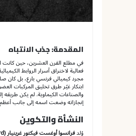
المقدمة: جذب الانتباه
في مطلع القرن العشرين، حين كانت ال
فعالية لاختراق أسرار الروابط الكيميائي
مجرد كيميائي فرنسي بارع، بل كان ص
ابتكار غيّر طرق تخليق المركبات الع
والصناعات الكيماوية. لم يكن طريقه إلى
إنجازاته وضعت اسمه إلى جانب أعظم ال
النشأة والتكوين
وُلد
فرانسوا أوغست فيكتور غرينيار (François Auguste Victor Grignard)