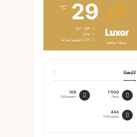
29
℃
Luxor
41º - 29º
24%
2.75 كيلومتر/ساعة
سماء صافية
تابعنا
106
1٬000
Followers
Fans
444
Followers