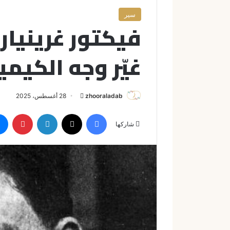
سير
فيكتور غرينيار
غيّر وجه الكيم
zhooraladab
أ
28 أغسطس، 2025
ر
فيسبوك
X
لينكدإن
بينتيريست
س
شاركها
ل
ب
ر
ي
د
ا
إ
ل