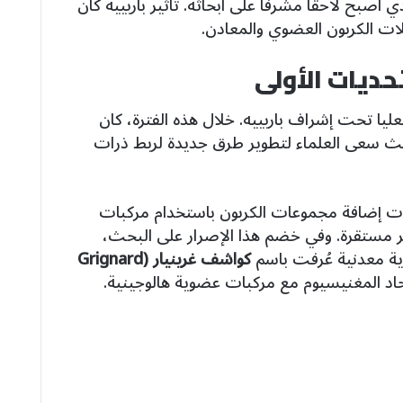
ذي أصبح لاحقًا مشرفًا على أبحاثه. تأثير باربييه كان
علات الكربون العضوي والمعادن.
حديات الأولى
العليا تحت إشراف باربييه. خلال هذه الفترة، كان
حيث سعى العلماء لتطوير طرق جديدة لربط ذرات
اولات إضافة مجموعات الكربون باستخدام مركبات
ر مستقرة. وفي خضم هذا الإصرار على البحث،
ة معدنية عُرفت باسم
كواشف غرينيار (Grignard
حاد المغنيسيوم مع مركبات عضوية هالوجينية.