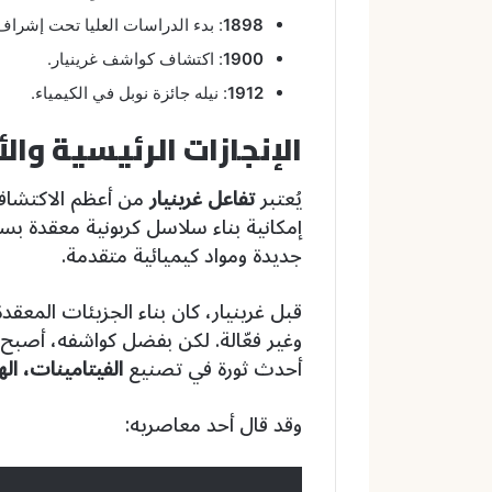
1898
: بدء الدراسات العليا تحت إشراف 
1900
: اكتشاف كواشف غرينيار.
1912
: نيله جائزة نوبل في الكيمياء.
الإنجازات الرئيسية والأ
يُعتبر
تفاعل غرينيار
من أعظم الاكتشافات
إمكانية بناء سلاسل كربونية معقدة بسه
جديدة ومواد كيميائية متقدمة.
قبل غرينيار، كان بناء الجزيئات الم
وغير فعّالة. لكن بفضل كواشفه، أصبح 
أحدث ثورة في تصنيع
الفيتامينات، ال
وقد قال أحد معاصريه: