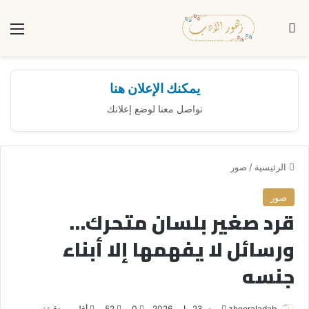
بحث عن
الق
يمكنك الإعلان هنا
تواصل معنا لوضع إعلانك
الرئيسية
/
صور
صور
قرد صغير بلسان متحرك…
ورسائل لا يفهمها إلا أبناء
جنسه
zhooraladab
أ
23 مايو، 2026
0
52
أقل من دقيقة