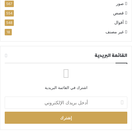
صور
567
قصص
554
أقوال
548
غير مصنف
18
القائمة البريدية
اشترك في القائمة البريدية
أ
د
خ
ل
ب
ر