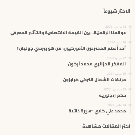
الاكثر شيوعاً
13 مارس، 2025
عوالمنا الرقميّة.. بين القيمة الاقتصادية والتأثير المعرفي
16 مايو، 2024
أحد أعظم المخترعين الأميركيين: من هو بيرسي جوليان؟
12 يوليو، 2024
المفكر الجزائري محمد أركون
19 يوليو، 2024
مرتفات الشمال التركي طرابزون
15 ديسمبر، 2023
حكم إنجليزية
14 يناير، 2024
محمد علي كلاي “سيرة ذاتية
اكثر المقالات مشاهدةً