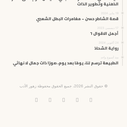
الذهنية وتطوير الذات
19 يناير، 2024
قصة الشاطر حسن – مغامرات البطل الشعبي
17 ديسمبر، 2023
أجمل الاقوال ٦
24 أكتوبر، 2024
رواية الشحاذ
منذ أسبوع واحد
الطبيعة ترسم لنا، يومًا بعد يوم، صورًا ذات جمال لا نهائي
© حقوق النشر 2026، جميع الحقوق محفوظة زهور الأدب
فيسبوك
X
انستقرام
تيلقرام
‫TikTok