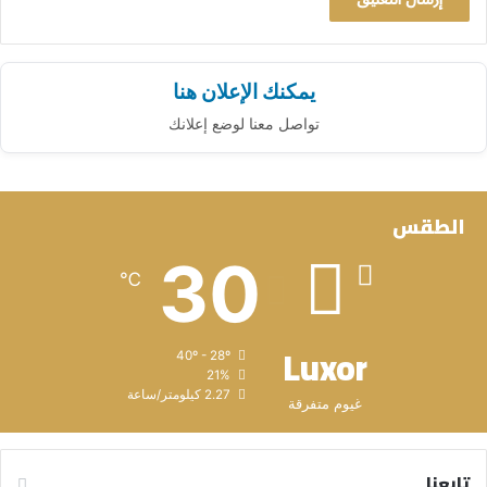
يمكنك الإعلان هنا
تواصل معنا لوضع إعلانك
الطقس
30
℃
Luxor
40º - 28º
21%
2.27 كيلومتر/ساعة
غيوم متفرقة
تابعنا