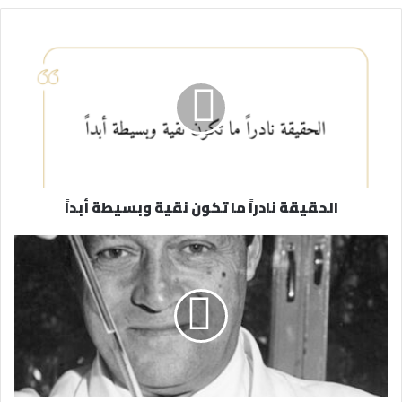
ي
د
ك
ا
ل
إ
ل
ك
ت
ر
الحقيقة نادراً ما تكون نقية وبسيطة أبداً
و
ن
ي