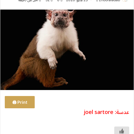
ر
س
ل
ب
ر
ي
د
ا
إ
ل
ك
ت
ر
و
Print 🖨
ن
عدسة: joel sartore
ي
ا