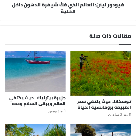
فيودور لينن: العالم الذي فكّ شيفرة الدهون داخل
الخلية
مقالات ذات صلة
جزيرة بيترليك.. حيث يختفي
توسكانا.. حيث يلتقي سحر
العالم ويبقى السلام وحده
الطبيعة برومانسية الحياة
منذ يومين
منذ 3 ساعات