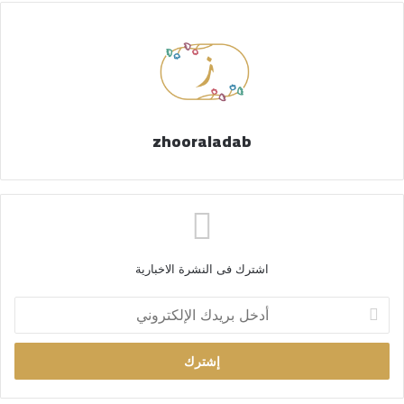
zhooraladab
اشترك فى النشرة الاخبارية
أ
د
خ
ل
ب
ر