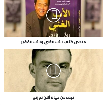
ك
ا
ل
إ
ل
ك
ت
ر
ملخص كتاب الأب الغني والأب الفقير
و
ن
ي
نبذة عن حياة آلان تورنج