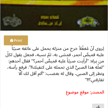
Print 🖨
يُروى أنّ مُغفّلاً خرج من منزله يحمل على عاتقه صبيّاً
عليه قميصٌ أحمر، فمشى به، ثمّ نسيه، فجعل يقول لكلّ
من يراه: “أرأيت صبيّاً عليه قميصٌ أحمر؟” فقال أحدهم:
“لعلّه هذا الصبيُّ الذي تحمله على كتفيك!!”. فرفع رأسه،
ونظر إلى الصبي، وقال له بغضب: “ألم أقل لك ألّا
تفارقني؟!!”
المصدر: موقع موضوع