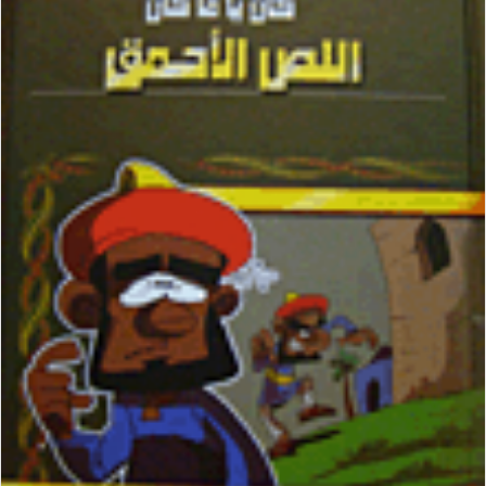
ب
ر
ي
د
ا
إ
ل
ك
ت
ر
و
ن
ي
ا