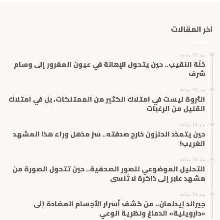
د
ك
اخر المقالات
ا
ل
إ
منذ 13 ساعة
ل
حُلّة النقيب.. حين يتحول الإهانة في عيون المغرور إلى وسام
ك
شرف
ت
منذ 14 ساعة
ر
الثروة ليست في امتلاك الكثير من الممتلكات، بل في امتلاك
و
القليل من الرغبات
ن
ي
منذ 14 ساعة
حين يتمدّد الحلزون خارج صدفته.. سرّ مذهل وراء هذا المشهد
الغريب!
منذ 14 ساعة
التحليل الموضوعي للصور الصحفية.. حين تتحول الصورة من
مشهد عابر إلى ذاكرة لا تُنسى
منذ 14 ساعة
جيرالد إيدلمان.. من كشف أسرار الأجسام المضادة إلى
«داروينية» الدماغ ونظرية الوعي