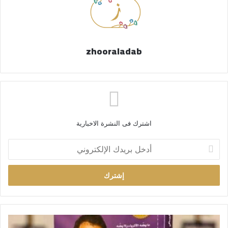
zhooraladab
اشترك فى النشرة الاخبارية
أ
د
خ
ل
ب
ر
ي
د