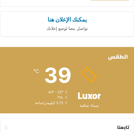
يمكنك الإعلان هنا
تواصل معنا لوضع إعلانك
الطقس
39
℃
Luxor
40º - 32º
11%
5.73 كيلومتر/ساعة
سماء صافية
تابعنا