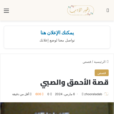
بحث عن
الق
يمكنك الإعلان هنا
تواصل معنا لوضع إعلانك
الرئيسية
/
قصص
قصص
قصة الأحمق والصبي
zhooraladab
أ
6 مارس، 2024
0
606
أقل من دقيقة
ر
س
ل