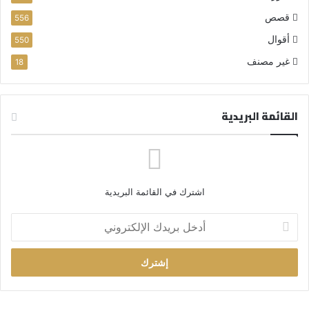
قصص
556
أقوال
550
غير مصنف
18
القائمة البريدية
اشترك في القائمة البريدية
أ
د
خ
ل
ب
ر
ي