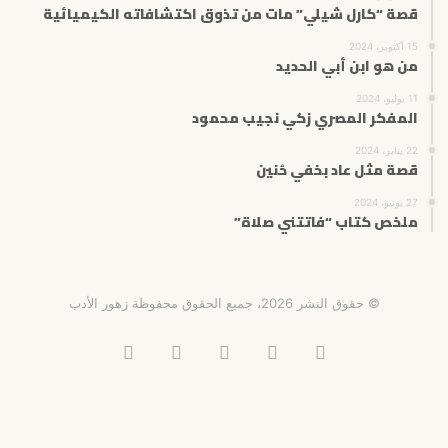
قصة “كارل شيلي” مات من تذوق اكتشافاته الكيميائية
15 أكتوبر، 2024
من هو ابن أبي الحديد
11 يوليو، 2024
المفكر المصري زكي نجيب محمود
22 يناير، 2024
قصة مثل عاد بخفي حُنين
27 يونيو، 2024
ملخص كتاب “فاتتني صلاة”
© حقوق النشر 2026، جميع الحقوق محفوظة زهور الأدب
فيسبوك
X
انستقرام
تيلقرام
‫TikTok