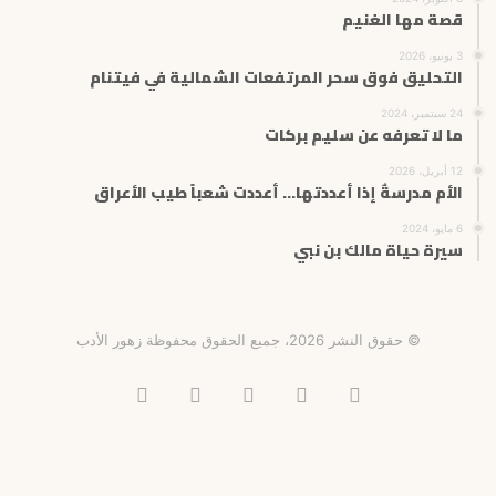
قصة مها الغنيم
3 يونيو، 2026
التحليق فوق سحر المرتفعات الشمالية في فيتنام
24 سبتمبر، 2024
ما لا تعرفه عن سليم بركات
12 أبريل، 2026
الأم مدرسةٌ إذا أعددتها… أعددت شعباً طيب الأعراق
6 مايو، 2024
سيرة حياة مالك بن نبي
© حقوق النشر 2026، جميع الحقوق محفوظة زهور الأدب
فيسبوك
X
انستقرام
تيلقرام
‫TikTok