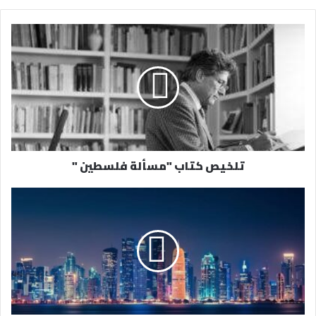
ر
ي
د
ك
ا
ل
إ
ل
ك
ت
ر
تلخيص كتاب "مسألة فلسطين "
و
ن
ي