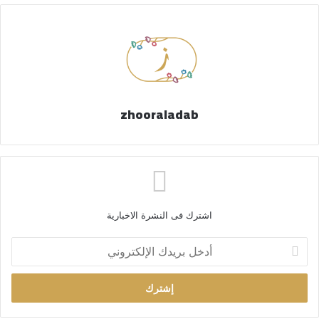
zhooraladab
اشترك فى النشرة الاخبارية
أ
د
خ
ل
ب