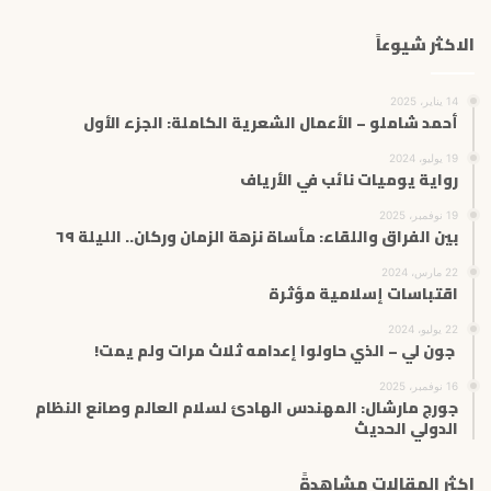
الاكثر شيوعاً
14 يناير، 2025
أحمد شاملو – الأعمال الشعرية الكاملة: الجزء الأول
19 يوليو، 2024
رواية يوميات نائب في الأرياف
19 نوفمبر، 2025
بين الفراق واللقاء: مأساة نزهة الزمان وركان.. الليلة ٦٩
22 مارس، 2024
اقتباسات إسلامية مؤثرة
22 يوليو، 2024
جون لي – الذي حاولوا إعدامه ثلاث مرات ولم يمت!
16 نوفمبر، 2025
جورج مارشال: المهندس الهادئ لسلام العالم وصانع النظام
الدولي الحديث
اكثر المقالات مشاهدةً