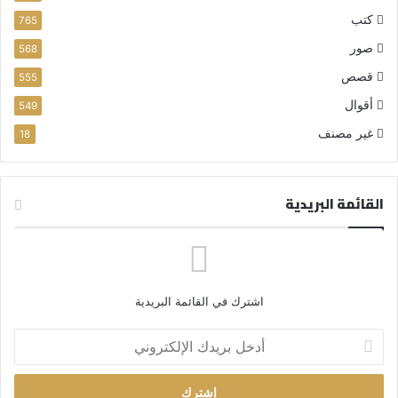
كتب
765
صور
568
قصص
555
أقوال
549
غير مصنف
18
القائمة البريدية
اشترك في القائمة البريدية
أ
د
خ
ل