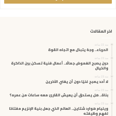
ب
ر
ي
د
ك
اخر المقالات
ا
ل
إ
منذ 22 ساعة
ل
الحرباء.. وجهٌ يتبدّل مع اتجاه القوة
ك
ت
منذ 23 ساعة
حين يصبح الغموض جمالًا.. أعمال فنية تسكن بين الذاكرة
ر
والخيال
و
ن
منذ 23 ساعة
ي
لا أحد يصبح غنيًا دون أن يغني الآخرين
منذ 23 ساعة
بناة.. هل يستحق أن يعيش القارئ معه ساعات من عمره؟
منذ 23 ساعة
ويليام هوارد شتاين.. العالم الذي جعل بنية الإنزيم مفتاحًا
لفهم وظيفته