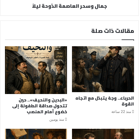
جمال وسحر العاصمة الدّوحة ليلاً
مقالات ذات صلة
الحرباء.. وجهٌ يتبدّل مع اتجاه
«البدين والنحيف».. حين
القوة
تتحول صداقة الطفولة إلى
خضوع أمام المنصب
منذ 22 ساعة
منذ يومين