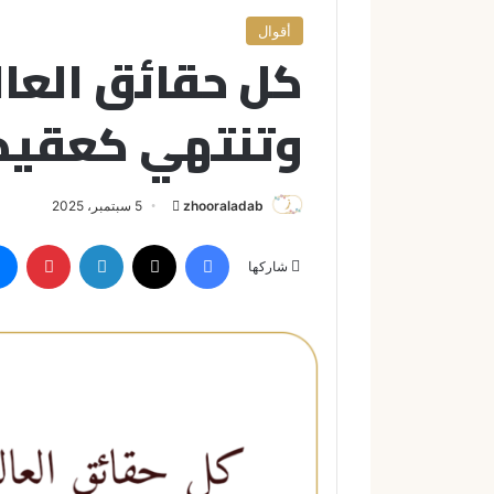
أقوال
كل حقائق العال
وتنتهي كعقيد
zhooraladab
أ
5 سبتمبر، 2025
ر
فيسبوك
X
لينكدإن
بينتيريست
س
شاركها
ل
ب
ر
ي
د
ا
إ
ل