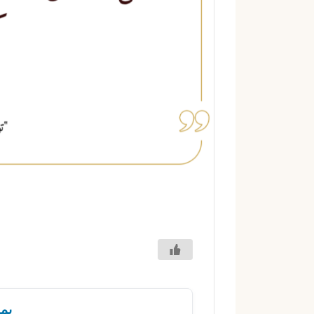
ك
ت
ر
و
ن
ي
ا
يمك