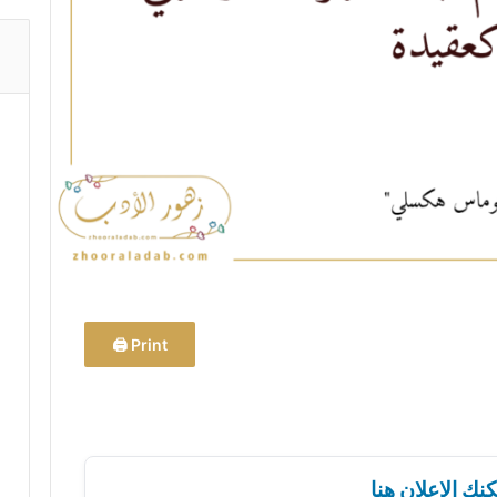
Print 🖨
نك الإعلان هنا