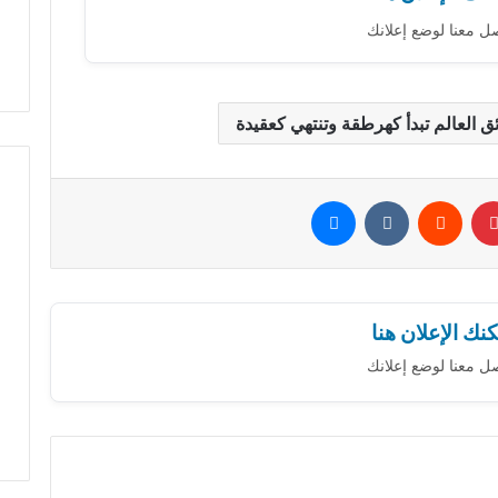
ل معنا لوضع إعلانك
ق العالم تبدأ كهرطقة وتنتهي كعقيدة
بينتيريست
‏Reddit
‏VKontakte
ماسنجر
نك الإعلان هنا
ل معنا لوضع إعلانك