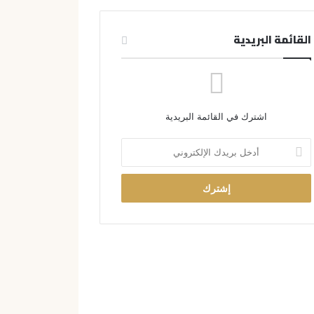
القائمة البريدية
اشترك في القائمة البريدية
أ
د
خ
ل
ب
ر
ي
د
ك
ا
ل
إ