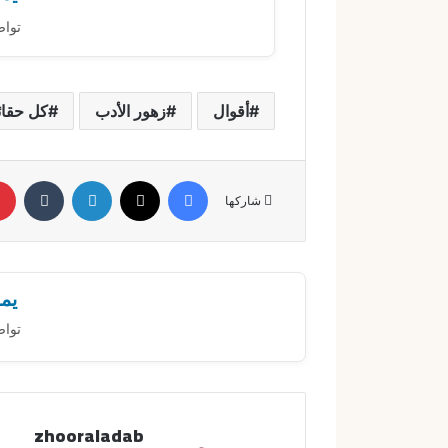
تواص
أقوال
زهور الأدب
كل حقائ
فيسبوك
X
لينكدإن
‏Tumblr
شاركها
يمك
تواص
zhooraladab