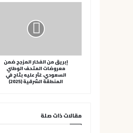
ك
ا
ل
إ
ل
ك
ت
ر
و
ن
إبريق من الفخار المزجج ضمن
ي
معروضات المتحف الوطني
السعودي، عُثر عليه بثاج في
المنطقة الشرقية (2025)
مقالات ذات صلة