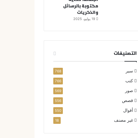
مكتوبة بالرسائل
والذكريات
19 يوليو، 2025
التصنيفات
سير
768
كتب
766
صور
569
قصص
556
أقوال
550
غير مصنف
18