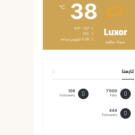
38
℃
Luxor
40º - 32º
12%
5.09 كيلومتر/ساعة
سماء صافية
تابعنا
106
1٬000
Followers
Fans
444
Followers