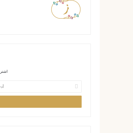
اشترك
أ
د
خ
ل
ب
ر
ي
د