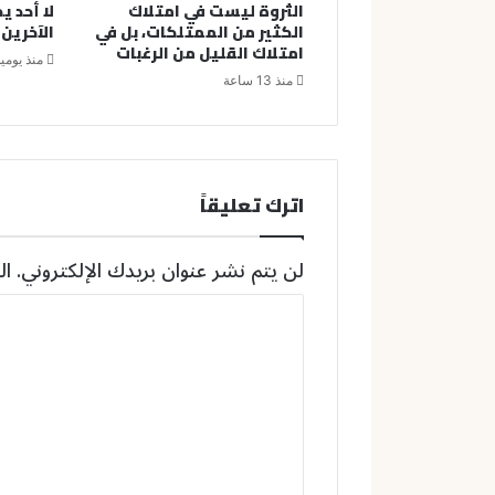
الثروة ليست في امتلاك
لا أحد ي
الكثير من الممتلكات، بل في
الآخرين
امتلاك القليل من الرغبات
منذ يومي
منذ 13 ساعة
اترك تعليقاً
لن يتم نشر عنوان بريدك الإلكتروني.
ال
ا
ل
ت
ع
ل
ي