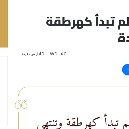
م تبدأ كهرطقة
ة
0
188
أقل من دقيقة
ماسنجر