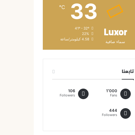
33
℃
Luxor
41º - 32º
22%
4.58 كيلومتر/ساعة
سماء صافية
تابعنا
106
1٬000
Followers
Fans
444
Followers