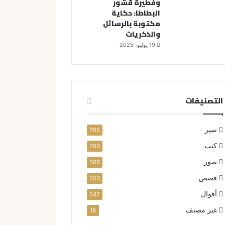
وفطيرة قشور
البطاطا: حكاية
مكتوبة بالرسائل
والذكريات
19 يوليو، 2025
التصنيفات
سير
765
كتب
763
صور
566
قصص
553
أقوال
547
غير مصنف
18