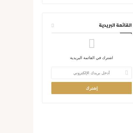
القائمة البريدية
اشترك في القائمة البريدية
أ
د
خ
ل
ب
ر
ي
د
ك
ا
ل