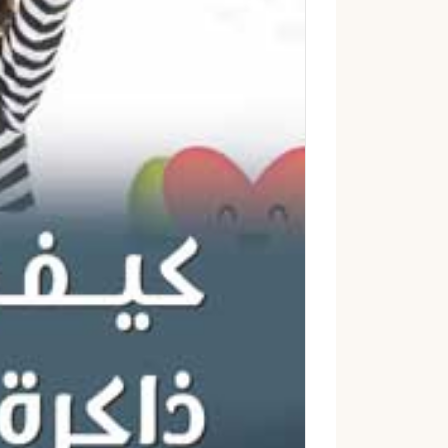
إ
ل
ك
ت
ر
و
ن
ي
ا