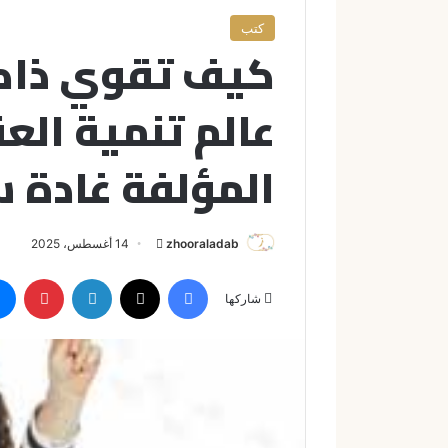
كتب
كيف تقوي ذاكر
عالم تنمية الع
المؤلفة غادة 
zhooraladab
أ
14 أغسطس، 2025
ر
فيسبوك
X
لينكدإن
بينتيريست
س
شاركها
ل
ب
ر
ي
د
ا