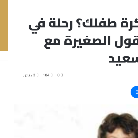
ة طفلك؟ رحلة في
قول الصغيرة مع
سعيد
0
184
3 دقائق
ماسنجر